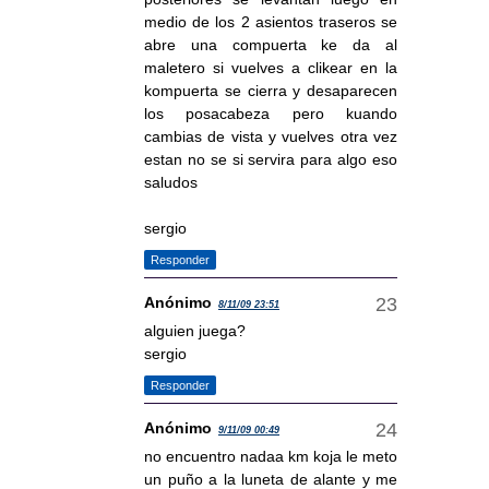
medio de los 2 asientos traseros se
abre una compuerta ke da al
maletero si vuelves a clikear en la
kompuerta se cierra y desaparecen
los posacabeza pero kuando
cambias de vista y vuelves otra vez
estan no se si servira para algo eso
saludos
sergio
Responder
Anónimo
8/11/09 23:51
alguien juega?
sergio
Responder
Anónimo
9/11/09 00:49
no encuentro nadaa km koja le meto
un puño a la luneta de alante y me