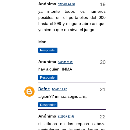
Anónimo
31/8/09 20:56
ya intente todos los numeros
posibles en el portafolios del 000
hasta el 999 y ninguno abre asi que
yo siento que no sirve el juego...
Man.
Responder
Anónimo
1/9/09 18:02
hay alguien. INMA
Responder
Dafne
1/9/09 19:12
algien?? inmaa segiis ahi¿
Responder
Anónimo
8/11/09 23:51
si clikeas en los reposa cabeza
posteriores se levantan luego en