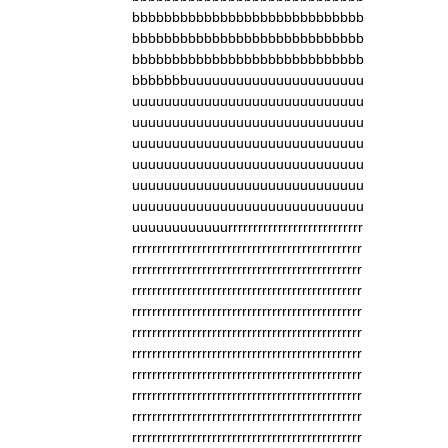
bbbbbbbbbbbbbbbbbbbbbbbbbbbbb
bbbbbbbbbbbbbbbbbbbbbbbbbbbbb
bbbbbbbbbbbbbbbbbbbbbbbbbbbbb
bbbbbbbuuuuuuuuuuuuuuuuuuuuuu
uuuuuuuuuuuuuuuuuuuuuuuuuuuuu
uuuuuuuuuuuuuuuuuuuuuuuuuuuuu
uuuuuuuuuuuuuuuuuuuuuuuuuuuuu
uuuuuuuuuuuuuuuuuuuuuuuuuuuuu
uuuuuuuuuuuuuuuuuuuuuuuuuuuuu
uuuuuuuuuuuuuuuuuuuuuuuuuuuuu
uuuuuuuuuuuurrrrrrrrrrrrrrrrrrrrrrrrrrr
rrrrrrrrrrrrrrrrrrrrrrrrrrrrrrrrrrrrrrrrrrrrrr
rrrrrrrrrrrrrrrrrrrrrrrrrrrrrrrrrrrrrrrrrrrrrr
rrrrrrrrrrrrrrrrrrrrrrrrrrrrrrrrrrrrrrrrrrrrrr
rrrrrrrrrrrrrrrrrrrrrrrrrrrrrrrrrrrrrrrrrrrrrr
rrrrrrrrrrrrrrrrrrrrrrrrrrrrrrrrrrrrrrrrrrrrrr
rrrrrrrrrrrrrrrrrrrrrrrrrrrrrrrrrrrrrrrrrrrrrr
rrrrrrrrrrrrrrrrrrrrrrrrrrrrrrrrrrrrrrrrrrrrrr
rrrrrrrrrrrrrrrrrrrrrrrrrrrrrrrrrrrrrrrrrrrrrr
rrrrrrrrrrrrrrrrrrrrrrrrrrrrrrrrrrrrrrrrrrrrrr
rrrrrrrrrrrrrrrrrrrrrrrrrrrrrrrrrrrrrrrrrrrrrr