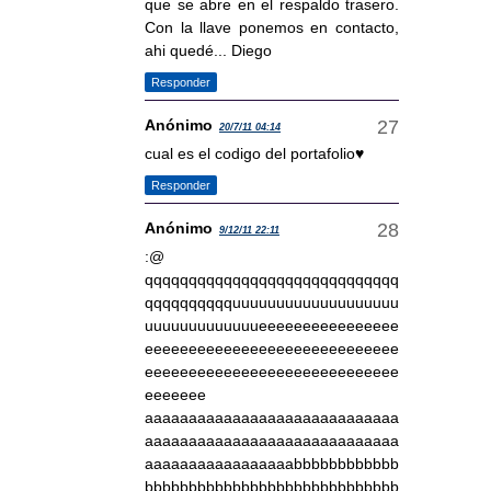
que se abre en el respaldo trasero.
Con la llave ponemos en contacto,
ahi quedé... Diego
Responder
Anónimo
20/7/11 04:14
cual es el codigo del portafolio♥
Responder
Anónimo
9/12/11 22:11
:@
qqqqqqqqqqqqqqqqqqqqqqqqqqqqq
qqqqqqqqqquuuuuuuuuuuuuuuuuuu
uuuuuuuuuuuuueeeeeeeeeeeeeeee
eeeeeeeeeeeeeeeeeeeeeeeeeeeee
eeeeeeeeeeeeeeeeeeeeeeeeeeeee
eeeeeee
aaaaaaaaaaaaaaaaaaaaaaaaaaaaa
aaaaaaaaaaaaaaaaaaaaaaaaaaaaa
aaaaaaaaaaaaaaaaabbbbbbbbbbbb
bbbbbbbbbbbbbbbbbbbbbbbbbbbbb