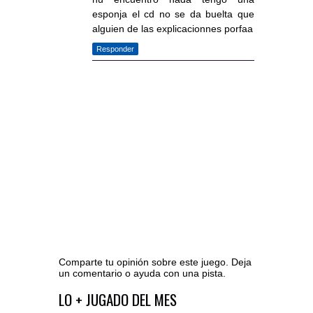
esponja el cd no se da buelta que
alguien de las explicacionnes porfaa
Responder
Comparte tu opinión sobre este juego. Deja
un comentario o ayuda con una pista.
Ir al editor de comentarios
LO + JUGADO DEL MES