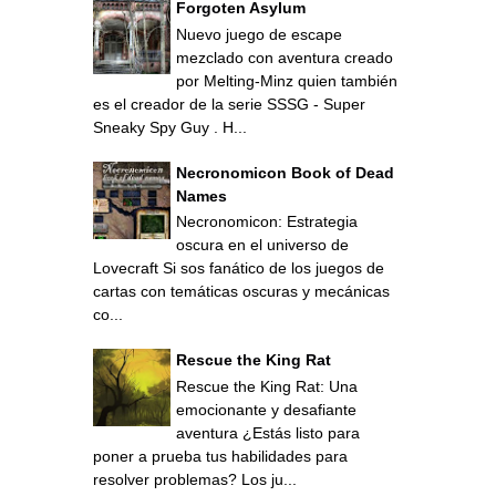
Forgoten Asylum
Nuevo juego de escape
mezclado con aventura creado
por Melting-Minz quien también
es el creador de la serie SSSG - Super
Sneaky Spy Guy . H...
Necronomicon Book of Dead
Names
Necronomicon: Estrategia
oscura en el universo de
Lovecraft Si sos fanático de los juegos de
cartas con temáticas oscuras y mecánicas
co...
Rescue the King Rat
Rescue the King Rat: Una
emocionante y desafiante
aventura ¿Estás listo para
poner a prueba tus habilidades para
resolver problemas? Los ju...