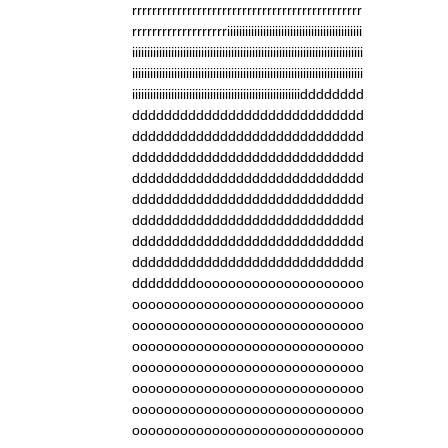
rrrrrrrrrrrrrrrrrrrrrrrrrrrrrrrrrrrrrrrrrrrrrr
rrrrrrrrrrrrrrrrrrriiiiiiiiiiiiiiiiiiiiiiiiiiiiiiiiiiiiiiiiiiiii
iiiiiiiiiiiiiiiiiiiiiiiiiiiiiiiiiiiiiiiiiiiiiiiiiiiiiiiiiiiiiiiiiiiiiiiiiiiii
iiiiiiiiiiiiiiiiiiiiiiiiiiiiiiiiiiiiiiiiiiiiiiiiiiiiiiiiiiiiiiiiiiiiiiiiiiiii
iiiiiiiiiiiiiiiiiiiiiiiiiiiiiiiiiiiiiiiiiiiiiiiiiiiiiiiidddddddd
ddddddddddddddddddddddddddddd
ddddddddddddddddddddddddddddd
ddddddddddddddddddddddddddddd
ddddddddddddddddddddddddddddd
ddddddddddddddddddddddddddddd
ddddddddddddddddddddddddddddd
ddddddddddddddddddddddddddddd
ddddddddddddddddddddddddddddd
ddddddddooooooooooooooooooooo
ooooooooooooooooooooooooooooo
ooooooooooooooooooooooooooooo
ooooooooooooooooooooooooooooo
ooooooooooooooooooooooooooooo
ooooooooooooooooooooooooooooo
ooooooooooooooooooooooooooooo
ooooooooooooooooooooooooooooo