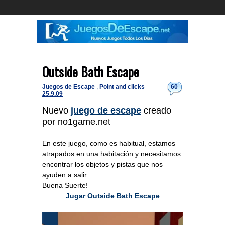
Outside Bath Escape
Juegos de Escape
,
Point and clicks
60
25.9.09
Nuevo
juego de escape
creado
por no1game.net
En este juego, como es habitual, estamos
atrapados en una habitación y necesitamos
encontrar los objetos y pistas que nos
ayuden a salir.
Buena Suerte!
Jugar Outside Bath Escape