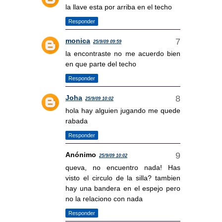
la llave esta por arriba en el techo
Responder
monica
25/9/09 09:59
la encontraste no me acuerdo bien
en que parte del techo
Responder
Joha
25/9/09 10:02
hola hay alguien jugando me quede
rabada
Responder
Anónimo
25/9/09 10:02
queva, no encuentro nada! Has
visto el circulo de la silla? tambien
hay una bandera en el espejo pero
no la relaciono con nada
Responder