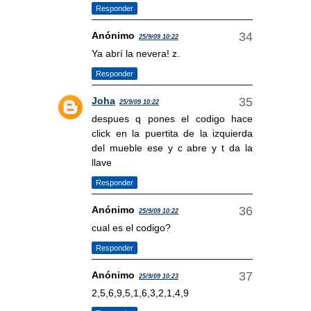
Responder
Anónimo
25/9/09 10:22
Ya abrí la nevera! z.
Responder
Joha
25/9/09 10:22
despues q pones el codigo hace
click en la puertita de la izquierda
del mueble ese y c abre y t da la
llave
Responder
Anónimo
25/9/09 10:22
cual es el codigo?
Responder
Anónimo
25/9/09 10:23
2,5,6,9,5,1,6,3,2,1,4,9