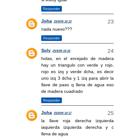
Responder
Joha
25/9/09 10:15
nada nuevo???
Responder
Soly
25/9/09 10:16
holas, en el enrejado de madera
hay un triangulo con verde y rojo,
rojo es izq y verde dcha, es decir
uno izq 3 dcha y 1 izq para abrir la
llave de paso q llena de agua eso
de madera cuadrado
Responder
Joha
25/9/09 10:17
la llave roja derecha izquierda
iaquierda izquierda derecha y c
llena de agua