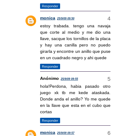
Responder
monica
25/9/09 09:50
estoy trabada. tengo una navaja
que corte al medio y me dio una
llave, sacque los tornillos de la placa
y hay una canilla pero no puedo
girarla y encontre un anillo que puse
en un cuadrado negro y ahi quede
Responder
Anónimo
25/9/09 09:55
hola!Perdona, habia pasado otro
juego xk tb me kede ataskada.
Donde anda el anillo? Yo me quede
en la llave que esta en el cubo que
cortas
Responder
monica
25/9/09 09:57