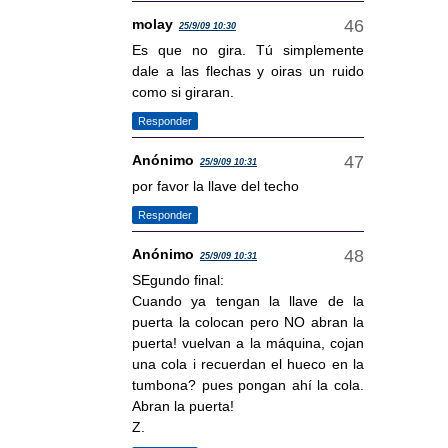
molay
25/9/09 10:30
Es que no gira. Tú simplemente
dale a las flechas y oiras un ruido
como si giraran.
Responder
Anónimo
25/9/09 10:31
por favor la llave del techo
Responder
Anónimo
25/9/09 10:31
SEgundo final:
Cuando ya tengan la llave de la
puerta la colocan pero NO abran la
puerta! vuelvan a la máquina, cojan
una cola i recuerdan el hueco en la
tumbona? pues pongan ahí la cola.
Abran la puerta!
Z.