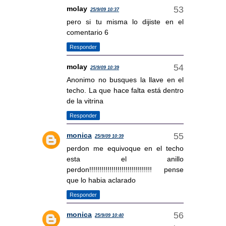
molay
25/9/09 10:37
pero si tu misma lo dijiste en el
comentario 6
Responder
molay
25/9/09 10:39
Anonimo no busques la llave en el
techo. La que hace falta está dentro
de la vitrina
Responder
monica
25/9/09 10:39
perdon me equivoque en el techo
esta el anillo
perdon!!!!!!!!!!!!!!!!!!!!!!!!!!!!!!! pense
que lo habia aclarado
Responder
monica
25/9/09 10:40