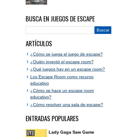
BUSCA EN JUEGOS DE ESCAPE
ARTÍCULOS
¿Cómo se juega el juego de escape?
¿Quién inventó el escape room?
¿Qué juegos hay en un escape room?
Los Escape Room como recurso
educativo
¿Cómo se hace un escape room
educativo?
¿Cómo resolver una sala de escape?
ENTRADAS POPULARES
Lady Gaga Saw Game