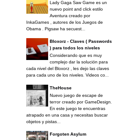
Lady Gaga Saw Game es un
nuevo point and click estilo
Aventura creado por
InkaGames , autores de los Juegos de
Obama . Pigsaw ha secuest...
Bloxorz - Claves ( Passwords
) para todos los niveles
Considerando que es muy
complejo dar la solución para
cada nivel del Bloxorz , les dejo las claves
para cada uno de los niveles. Videos co...
TheHouse
Nuevo juego de escape de
terror creado por GameDesign.
En este juego te encuentras
atrapado en una casa y necesitas buscar
objetos y pistas...
Forgoten Asylum