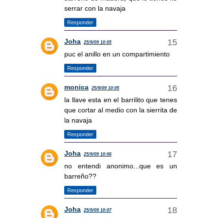
serrar con la navaja
Responder
Joha
25/9/09 10:05
puc el anillo en un compartimiento
Responder
monica
25/9/09 10:05
la llave esta en el barrilito que tenes
que cortar al medio con la sierrita de
la navaja
Responder
Joha
25/9/09 10:06
no entendi anonimo...que es un
barreño??
Responder
Joha
25/9/09 10:07