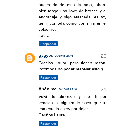
hueco donde esta la nota, ahora
bien tengo una llave de bronce y el
engranaje y sigo atascada. es toy
tan incomoda como con mini en el
colectivo.
Laura
Responder
gygycs
26/10/09 14:45
Gracias Laura, pero tienes razón,
incomoda no poder resolver esto :(
Responder
Anónimo
26/10/09 15:46
Volvi de almorzar y me di por
vencida si alguien lo saca que lo
comente lo estoy por dejar
Cariños Laura
Responder