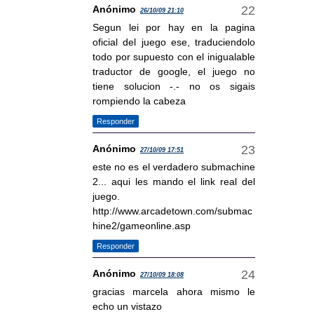
Anónimo
26/10/09 21:10
Segun lei por hay en la pagina
oficial del juego ese, traduciendolo
todo por supuesto con el inigualable
traductor de google, el juego no
tiene solucion -.- no os sigais
rompiendo la cabeza
Responder
Anónimo
27/10/09 17:51
este no es el verdadero submachine
2... aqui les mando el link real del
juego.
http://www.arcadetown.com/submac
hine2/gameonline.asp
Responder
Anónimo
27/10/09 18:08
gracias marcela ahora mismo le
echo un vistazo