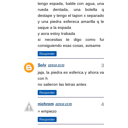
tengo espada, balde con agua, una
rueda dentada, una botella q
destape y tengo el tapon x separado
y una piedra esfereca amarilla q le
saque a la espada
y aora estoy trabada
si necesitas te digo como fui
consiguiendo esas cosas, avisame
Responder
Soly
22/5/10 23:53
jaja, la piedra es esferica y ahora va
con h
no salieron las letras antes
Responder
nichrom
22/5/10 23:55
= empiezo
Responder