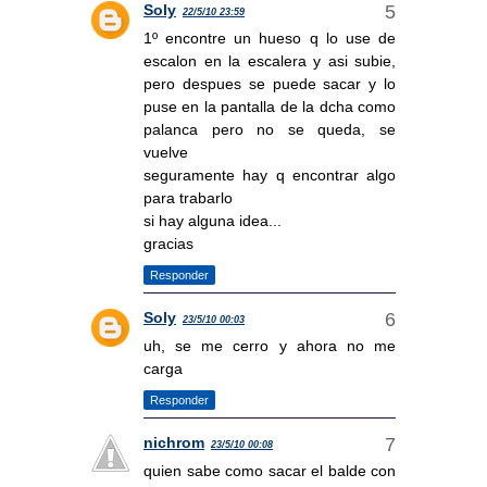
Soly
22/5/10 23:59
1º encontre un hueso q lo use de
escalon en la escalera y asi subie,
pero despues se puede sacar y lo
puse en la pantalla de la dcha como
palanca pero no se queda, se
vuelve
seguramente hay q encontrar algo
para trabarlo
si hay alguna idea...
gracias
Responder
Soly
23/5/10 00:03
uh, se me cerro y ahora no me
carga
Responder
nichrom
23/5/10 00:08
quien sabe como sacar el balde con