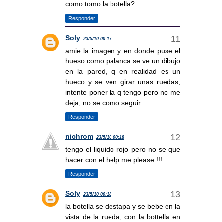
como tomo la botella?
Responder
Soly
23/5/10 00:17
amie la imagen y en donde puse el
hueso como palanca se ve un dibujo
en la pared, q en realidad es un
hueco y se ven girar unas ruedas,
intente poner la q tengo pero no me
deja, no se como seguir
Responder
nichrom
23/5/10 00:18
tengo el liquido rojo pero no se que
hacer con el help me please !!!
Responder
Soly
23/5/10 00:18
la botella se destapa y se bebe en la
vista de la rueda, con la bottella en