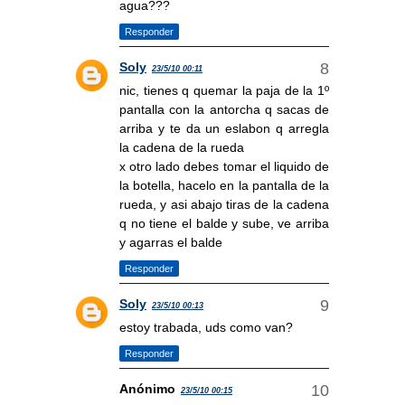
agua???
Responder
Soly
23/5/10 00:11
nic, tienes q quemar la paja de la 1º
pantalla con la antorcha q sacas de
arriba y te da un eslabon q arregla
la cadena de la rueda
x otro lado debes tomar el liquido de
la botella, hacelo en la pantalla de la
rueda, y asi abajo tiras de la cadena
q no tiene el balde y sube, ve arriba
y agarras el balde
Responder
Soly
23/5/10 00:13
estoy trabada, uds como van?
Responder
Anónimo
23/5/10 00:15