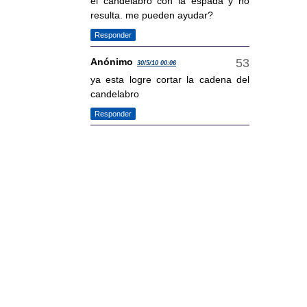
el candelabro con la espada y no
resulta. me pueden ayudar?
Responder
Anónimo
30/5/10 00:06
ya esta logre cortar la cadena del
candelabro
Responder