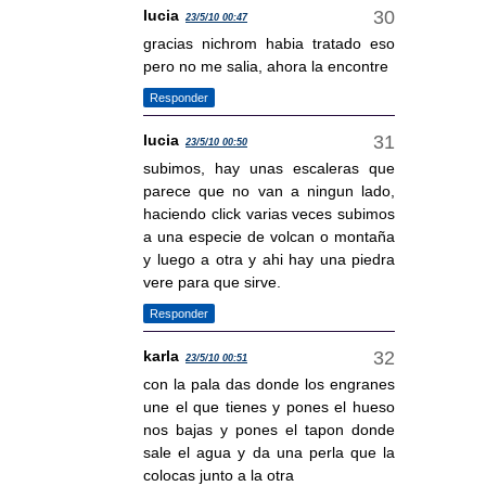
lucia
23/5/10 00:47
gracias nichrom habia tratado eso
pero no me salia, ahora la encontre
Responder
lucia
23/5/10 00:50
subimos, hay unas escaleras que
parece que no van a ningun lado,
haciendo click varias veces subimos
a una especie de volcan o montaña
y luego a otra y ahi hay una piedra
vere para que sirve.
Responder
karla
23/5/10 00:51
con la pala das donde los engranes
une el que tienes y pones el hueso
nos bajas y pones el tapon donde
sale el agua y da una perla que la
colocas junto a la otra