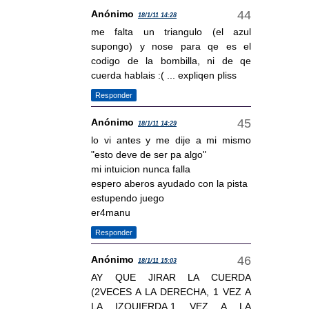
Anónimo
18/1/11 14:28
me falta un triangulo (el azul
supongo) y nose para qe es el
codigo de la bombilla, ni de qe
cuerda hablais :( ... expliqen pliss
Responder
Anónimo
18/1/11 14:29
lo vi antes y me dije a mi mismo
"esto deve de ser pa algo"
mi intuicion nunca falla
espero aberos ayudado con la pista
estupendo juego
er4manu
Responder
Anónimo
18/1/11 15:03
AY QUE JIRAR LA CUERDA
(2VECES A LA DERECHA, 1 VEZ A
LA IZQUIERDA,1 VEZ A LA