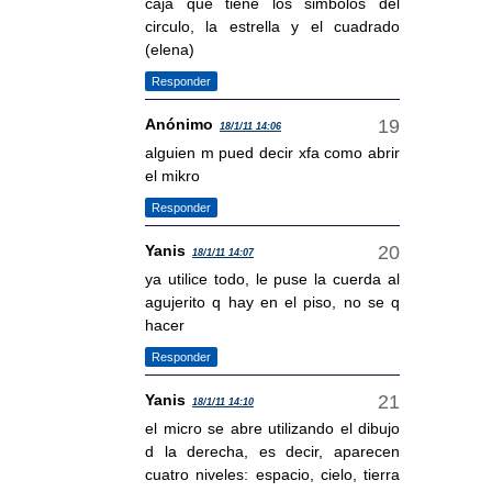
caja que tiene los simbolos del
circulo, la estrella y el cuadrado
(elena)
Responder
Anónimo
18/1/11 14:06
alguien m pued decir xfa como abrir
el mikro
Responder
Yanis
18/1/11 14:07
ya utilice todo, le puse la cuerda al
agujerito q hay en el piso, no se q
hacer
Responder
Yanis
18/1/11 14:10
el micro se abre utilizando el dibujo
d la derecha, es decir, aparecen
cuatro niveles: espacio, cielo, tierra