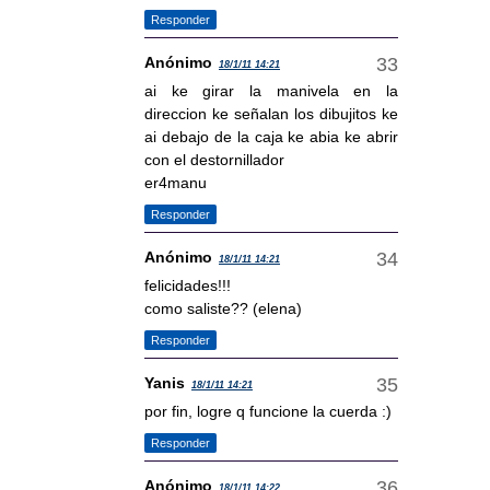
Responder
Anónimo
18/1/11 14:21
ai ke girar la manivela en la
direccion ke señalan los dibujitos ke
ai debajo de la caja ke abia ke abrir
con el destornillador
er4manu
Responder
Anónimo
18/1/11 14:21
felicidades!!!
como saliste?? (elena)
Responder
Yanis
18/1/11 14:21
por fin, logre q funcione la cuerda :)
Responder
Anónimo
18/1/11 14:22