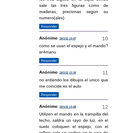
sale las tres figuras como de
maderas, precionas segun su
numero(alex)
Responder
Anónimo
18/1/11 13:07
como se usan el espejo y el mando?
er4manu
Responder
Anónimo
18/1/11 13:30
no entiendo los dibujos el unico que
me coincide es el auto
Responder
Anónimo
18/1/11 13:48
Utilizen el mando en la trampilla del
techo, saldra un rayo de luz, en el
suelo coloquen el espejo, con el
reflejo sale un codigo en la caja de