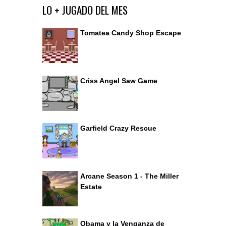
Ir al editor de comentarios
LO + JUGADO DEL MES
Tomatea Candy Shop Escape
Criss Angel Saw Game
Garfield Crazy Rescue
Arcane Season 1 - The Miller
Estate
Obama y la Venganza de