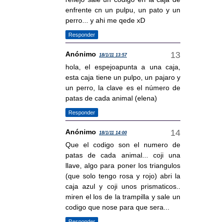
enfrente cn un pulpu, un pato y un
perro... y ahi me qede xD
Responder
Anónimo
18/1/11 13:57
hola, el espejoapunta a una caja,
esta caja tiene un pulpo, un pajaro y
un perro, la clave es el número de
patas de cada animal (elena)
Responder
Anónimo
18/1/11 14:00
Que el codigo son el numero de
patas de cada animal... coji una
llave, algo para poner los triangulos
(que solo tengo rosa y rojo) abri la
caja azul y coji unos prismaticos..
miren el los de la trampilla y sale un
codigo que nose para que sera...
Responder