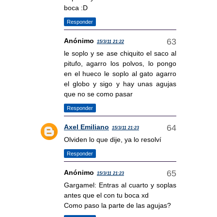
boca :D
Responder
Anónimo
15/3/11 21:22
le soplo y se ase chiquito el saco al
pitufo, agarro los polvos, lo pongo
en el hueco le soplo al gato agarro
el globo y sigo y hay unas agujas
que no se como pasar
Responder
Axel Emiliano
15/3/11 21:23
Olviden lo que dije, ya lo resolví
Responder
Anónimo
15/3/11 21:23
Gargamel: Entras al cuarto y soplas
antes que el con tu boca xd
Como paso la parte de las agujas?