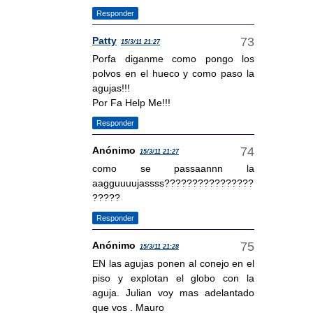
Responder
Patty
15/3/11 21:27
Porfa diganme como pongo los
polvos en el hueco y como paso la
agujas!!!
Por Fa Help Me!!!
Responder
Anónimo
15/3/11 21:27
como se passaannn la
aagguuuujassss????????????????
?????
Responder
Anónimo
15/3/11 21:28
EN las agujas ponen al conejo en el
piso y explotan el globo con la
aguja. Julian voy mas adelantado
que vos . Mauro