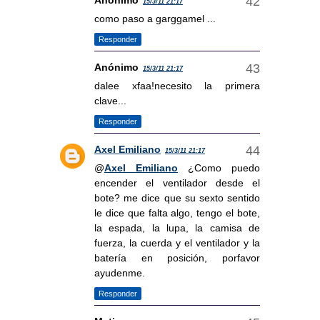
Anónimo
15/3/11 21:17
como paso a garggamel ...
Responder
Anónimo
15/3/11 21:17
dalee xfaa!necesito la primera
clave...
Responder
Axel Emiliano
15/3/11 21:17
@
Axel Emiliano
¿Como puedo
encender el ventilador desde el
bote? me dice que su sexto sentido
le dice que falta algo, tengo el bote,
la espada, la lupa, la camisa de
fuerza, la cuerda y el ventilador y la
batería en posición, porfavor
ayudenme.
Responder