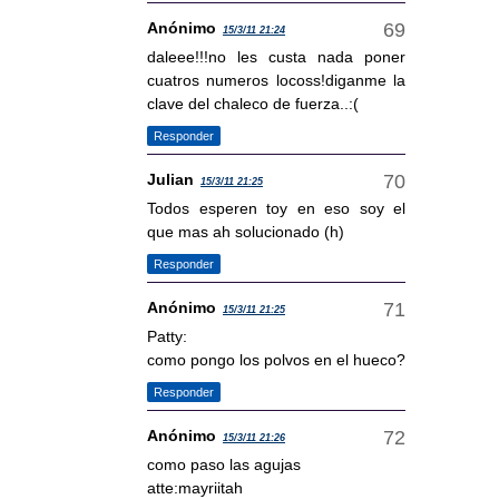
Anónimo
15/3/11 21:24
daleee!!!no les custa nada poner
cuatros numeros locoss!diganme la
clave del chaleco de fuerza..:(
Responder
Julian
15/3/11 21:25
Todos esperen toy en eso soy el
que mas ah solucionado (h)
Responder
Anónimo
15/3/11 21:25
Patty:
como pongo los polvos en el hueco?
Responder
Anónimo
15/3/11 21:26
como paso las agujas
atte:mayriitah