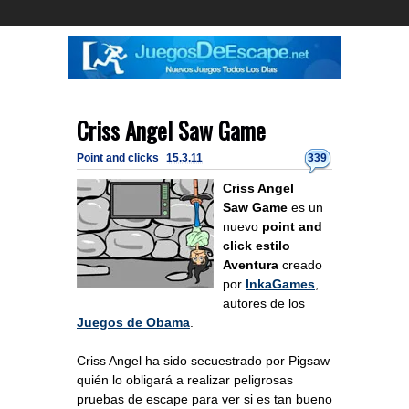
Criss Angel Saw Game
Point and clicks
15.3.11
339
Criss Angel
Saw Game
es un
nuevo
point and
click estilo
Aventura
creado
por
InkaGames
,
autores de los
Juegos de Obama
.
Criss Angel ha sido secuestrado por Pigsaw
quién lo obligará a realizar peligrosas
pruebas de escape para ver si es tan bueno