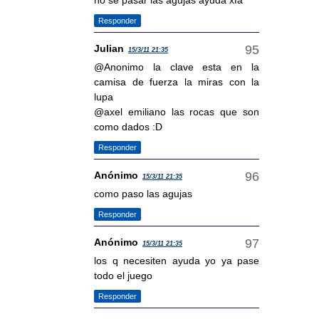
no se pasar las agujas ayuda xfa
Responder
Julian
15/3/11 21:35
@Anonimo la clave esta en la
camisa de fuerza la miras con la
lupa
@axel emiliano las rocas que son
como dados :D
Responder
Anónimo
15/3/11 21:35
como paso las agujas
Responder
Anónimo
15/3/11 21:35
los q necesiten ayuda yo ya pase
todo el juego
Responder