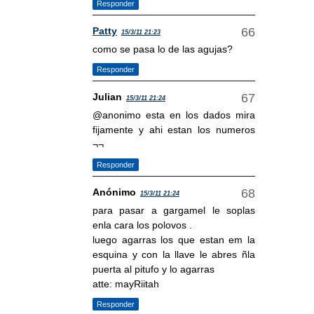
Responder
Patty
15/3/11 21:23
como se pasa lo de las agujas?
Responder
Julian
15/3/11 21:24
@anonimo esta en los dados mira
fijamente y ahi estan los numeros
¬¬
Responder
Anónimo
15/3/11 21:24
para pasar a gargamel le soplas
enla cara los polovos .
luego agarras los que estan em la
esquina y con la llave le abres ñla
puerta al pitufo y lo agarras
atte: mayRiitah
Responder