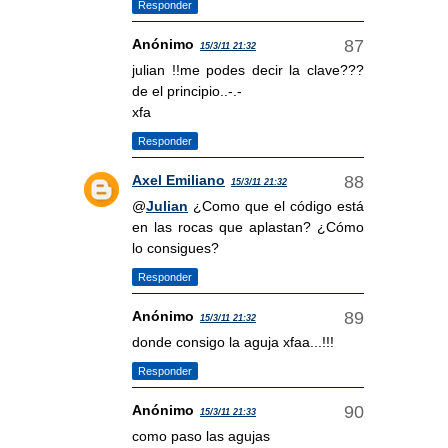
Responder
Anónimo
15/3/11 21:32
julian !!me podes decir la clave???
de el principio..-.-
xfa
Responder
Axel Emiliano
15/3/11 21:32
@
Julian
¿Como que el código está
en las rocas que aplastan? ¿Cómo
lo consigues?
Responder
Anónimo
15/3/11 21:32
donde consigo la aguja xfaa...!!!
Responder
Anónimo
15/3/11 21:33
como paso las agujas