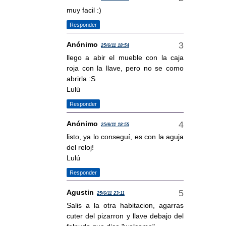
muy facil :)
Responder
Anónimo
25/6/11 18:54
llego a abir el mueble con la caja
roja con la llave, pero no se como
abrirla :S
Lulú
Responder
Anónimo
25/6/11 18:55
listo, ya lo conseguí, es con la aguja
del reloj!
Lulú
Responder
Agustin
25/6/11 23:11
Salis a la otra habitacion, agarras
cuter del pizarron y llave debajo del