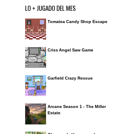
Ir al editor de comentarios
LO + JUGADO DEL MES
Tomatea Candy Shop Escape
Criss Angel Saw Game
Garfield Crazy Rescue
Arcane Season 1 - The Miller
Estate