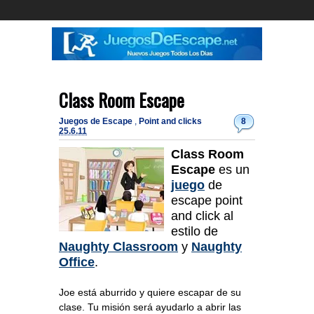
Class Room Escape
Juegos de Escape
,
Point and clicks
8
25.6.11
Class Room
Escape
es un
juego
de
escape point
and click al
estilo de
Naughty Classroom
y
Naughty
Office
.
Joe está aburrido y quiere escapar de su
clase. Tu misión será ayudarlo a abrir las