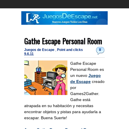
Gathe Escape Personal Room
Juegos de Escape
,
Point and clicks
8
9.6.11
Gathe Escape
Personal Room es
un nuevo
Juego
de Escape
creado
por
Games2Gather.
Gathe está
atrapada en su habitación y necesitas
encontrar objetos y pistas para ayudarla a
escapar. Buena Suerte!