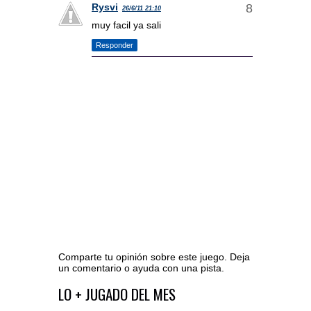
Rysvi
26/6/11 21:10
muy facil ya sali
Responder
Comparte tu opinión sobre este juego. Deja
un comentario o ayuda con una pista.
Ir al editor de comentarios
LO + JUGADO DEL MES