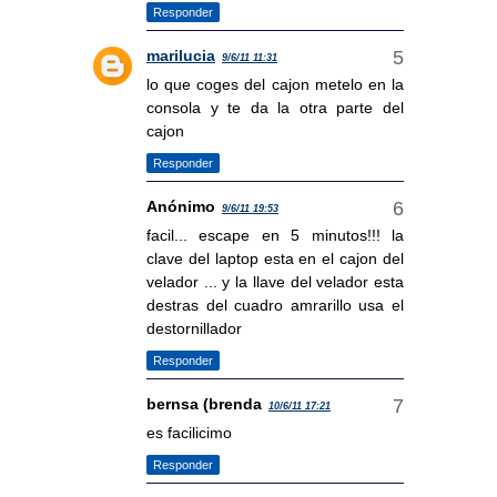
Responder
marilucia
9/6/11 11:31
lo que coges del cajon metelo en la
consola y te da la otra parte del
cajon
Responder
Anónimo
9/6/11 19:53
facil... escape en 5 minutos!!! la
clave del laptop esta en el cajon del
velador ... y la llave del velador esta
destras del cuadro amrarillo usa el
destornillador
Responder
bernsa (brenda
10/6/11 17:21
es facilicimo
Responder