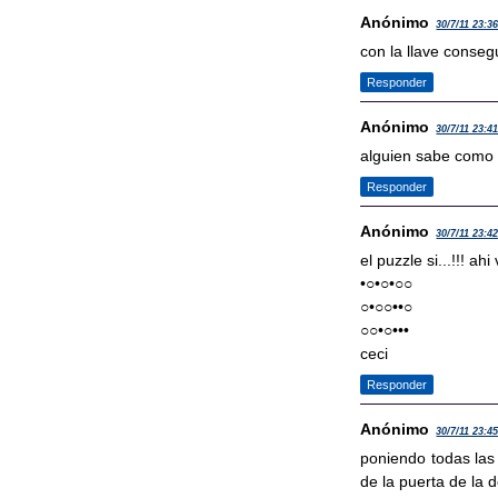
Anónimo
30/7/11 23:3
con la llave conseg
Responder
Anónimo
30/7/11 23:4
alguien sabe como 
Responder
Anónimo
30/7/11 23:4
el puzzle si...!!! ahi
•○•○•○○
○•○○••○
○○•○•••
ceci
Responder
Anónimo
30/7/11 23:4
poniendo todas las 
de la puerta de la 