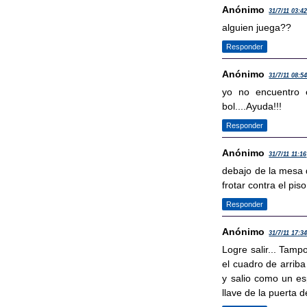
Anónimo
31/7/11 03:4
alguien juega??
Responder
Anónimo
31/7/11 08:5
yo no encuentro 
bol....Ayuda!!!
Responder
Anónimo
31/7/11 11:16
debajo de la mesa d
frotar contra el pis
Responder
Anónimo
31/7/11 17:3
Logre salir... Tamp
el cuadro de arriba
y salio como un es
llave de la puerta de