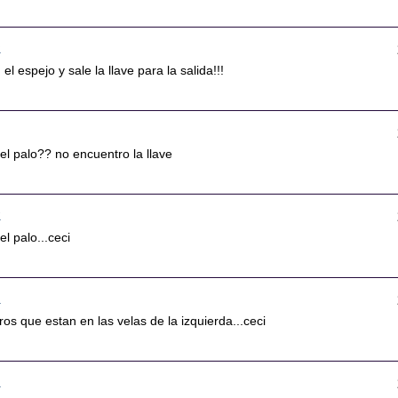
6
el espejo y sale la llave para la salida!!!
l palo?? no encuentro la llave
5
l palo...ceci
8
ros que estan en las velas de la izquierda...ceci
9