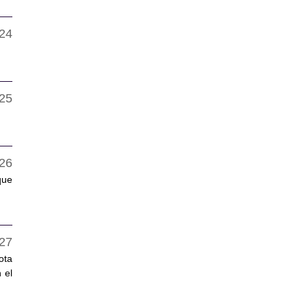
que
ota
 el