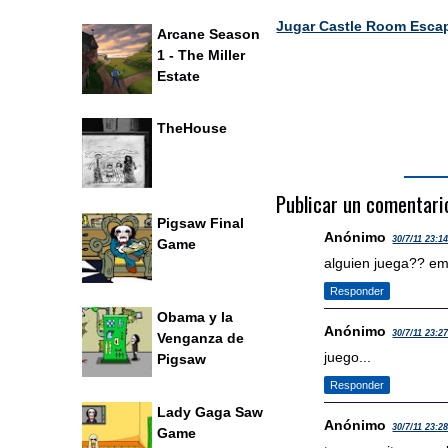
Jugar Castle Room Esca
Arcane Season
1 - The Miller
Estate
TheHouse
Publicar un comentari
Pigsaw Final
Anónimo
30/7/11 23:1
Game
alguien juega?? emp
Responder
Obama y la
Anónimo
30/7/11 23:2
Venganza de
juego...
Pigsaw
Responder
Lady Gaga Saw
Anónimo
30/7/11 23:2
Game