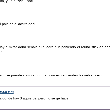
ito, y un puzzle...ceci
1
l palo en el aceite dani
5
 Hay q mirar dond señala el cuadro e ir poniendo el round stick en do
ani
5
 piso...se prende como antorcha...con eso encendes las velas...ceci
30/7/11 23:35
ra donde hay 3 agujeros. pero no se qe hacer