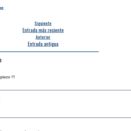
pe
Siguiente
Entrada más reciente
Anterior
Entrada antigua
o
4
iezo !!!
7
8