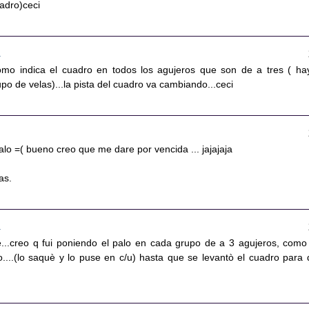
uadro)ceci
8
omo indica el cuadro en todos los agujeros que son de a tres ( ha
o de velas)...la pista del cuadro va cambiando...ceci
alo =( bueno creo que me dare por vencida ... jajajaja
as.
3
...creo q fui poniendo el palo en cada grupo de a 3 agujeros, como
o....(lo saquè y lo puse en c/u) hasta que se levantò el cuadro para 