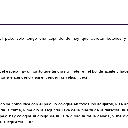
2
4
el palo, sólo tengo una caja donde hay que apretar botones y
el espejo hay un palito que tendras q meter en el bol de aceite y hace
o para encenderlo y asi encender las velas....ceci
4
oco se como hice con el palo, lo coloque en todos los agujeros, y se ab
 de la cama, y me dio la segunda llave de la puerta de la derecha, la a
pejo hay coloque el dibujo de la llave q saque de la gaveta, y me dio
 la izquierda... JP.