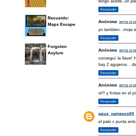
tengo aceite, un pal
Responder
Recuerdo:
Anónimo
30/7/11 23:3
Maps Escape
yo tambien...moje e
Responder
Forgoten
Anónimo
30/7/11 23:3
Asylum
consegui la llave!
hay 2 agujeros... d
Responder
Anónimo
30/7/11 23:3
si!!! y frotas en el
Responder
agus_carrasco04
el palo c punta ent
Responder