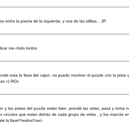
6
so entre la puerta de la izquierda, y una de las sillitas... JP.
icar me rindo tontos
de esta la llave del cajon, no puedo resolver el puzzle con la pista 
ssss =) ROx
acer y las pistas del puzzle estàn bien: prendè las velas, pasà y toma n
 circulos que estan detràs de cada grupo de velas , y los marcàs en
ale la llave!!!exitos!!ceci