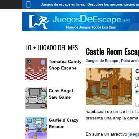
Juegos de escape en línea: ¡Descubre los mejores juegos pa
LO + JUGADO DEL MES
Castle Room Esca
Juegos de Escape
,
Point and
Tomatea Candy
Shop Escape
C
c
j
Criss Angel
E
Saw Game
L
habitación de un castillo.
presenta una amplia gama 
Garfield Crazy
Rescue
En suma un atractivo
jueg