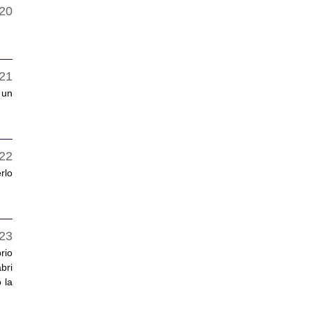
 un
rlo
rio
bri
 la