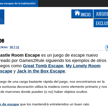
ra escapar de la habitación!
JUEGOS
INICIO
EXCLU
pe
 clicks
30.7.11
astle Room Escape
es un juego de escape nuevo
reado por Games2Rule siguiendo los ejemplos de otros
uegos como
Great Tomb Escape
,
My Lonely Room
scape
y
Jack in the Box Escape
.
uego de una carga bastante rápida del juego, nos encontramos en la
 La suntuosa decoración utiliza la madera como elemento primario y nos
de marrones donde pueden (o no) haber objetos ocultos.
o de escape
que los mantendrá entretenidos un buen rato.