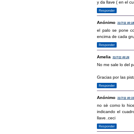
y da llave ( en el c
Responder
Anónimo
31/7/11 00:1
el palo se pone c
encima de cada grup
Responder
Amelia
31/7/11 00:26
No me sale lo del p
Gracias por las pist
Responder
Anónimo
31/7/11 00:3
no sè como lo hice
indicando el cuadr
llave..ceci
Responder