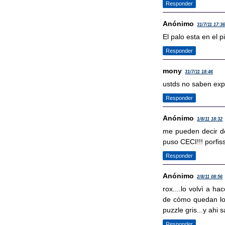
Responder
Anónimo
31/7/11 17:3
El palo esta en el pi
Responder
mony
31/7/11 18:46
ustds no saben expl
Responder
Anónimo
1/8/11 18:32
me pueden decir don
puso CECI!!! porfi
Responder
Anónimo
2/8/11 08:56
rox....lo volvì a h
de còmo quedan los
puzzle gris...y ahi s
Responder