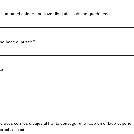
6
ui un papel q tiene una llave dibujada....ahi me quedè..ceci
1
se hace el puzzle?
2
 va:
5
cruces con los dibujos al frente consegui una llave en el lado superior 
derecha...ceci