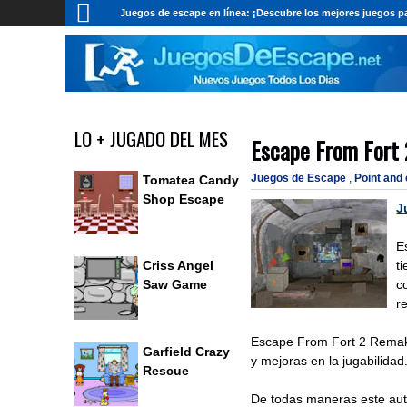
Juegos de escape en línea: ¡Descubre los mejores juegos pa
LO + JUGADO DEL MES
Escape From Fort
Juegos de Escape
,
Point and
Tomatea Candy
Shop Escape
J
E
t
Criss Angel
c
Saw Game
r
Escape From Fort 2 Remak
Garfield Crazy
y mejoras en la jugabilida
Rescue
De todas maneras este auto