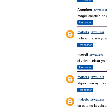
Responder
Anónimo
15/7/11 12:0
magell saliste?. hei
Responder
mabels
15/7/11 12:08
hola ahora soy yo 
Responder
magell
15/7/11 12:09
si volvoa iniciar ya 
Responder
mabels
15/7/11 12:10
alguien me ayuda c
Responder
mabels
15/7/11 12:13
ya esta no la veia s