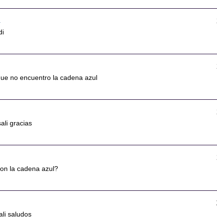
4
di
que no encuentro la cadena azul
sali gracias
on la cadena azul?
ali saludos