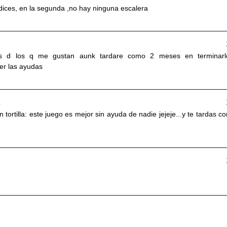
dices, en la segunda ,no hay ninguna escalera
s d los q me gustan aunk tardare como 2 meses en terminarlo
er las ayudas
3
n tortilla: este juego es mejor sin ayuda de nadie jejeje...y te tardas c