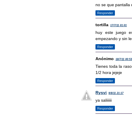
no se que pantalla 
Responder
tortilla
17/7/11 01:01
huy este juego e
empezando y sin le
Responder
Anónimo
18/7/11 00:5
Tienes toda la raso
1/2 hora jejeje
Responder
Rysvi
9/8/11 21:17
ya saliiiiii
Responder