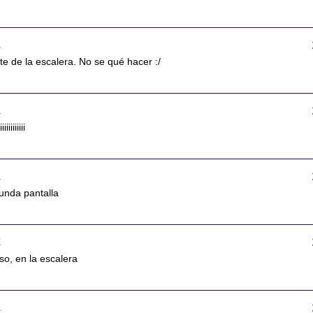
4
e de la escalera. No se qué hacer :/
0
iiiiiiii
6
unda pantalla
7
so, en la escalera
3