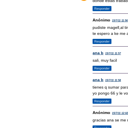
donde estas trabad
Responder
Anónimo
15/7/11 11:56
pudiste magell,al t
te espero a ke me 
Responder
ana b
15/7/11 11:57
sali, muy facil
Responder
ana b
15/7/11 11:58
tienes q sumar para
yo pongo 66 y le vo
Responder
Anónimo
15/7/11 12:0
gracias ana se me r