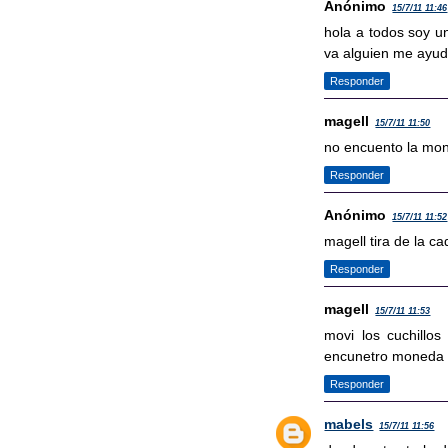
Anónimo
15/7/11 11:46
hola a todos soy u
va alguien me ayud
Responder
magell
15/7/11 11:50
no encuento la mon
Responder
Anónimo
15/7/11 11:52
magell tira de la ca
Responder
magell
15/7/11 11:53
movi los cuchill
encunetro moneda 
Responder
mabels
15/7/11 11:56