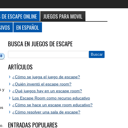
 DE ESCAPE ONLINE
JUEGOS PARA MOVIL
SIVOS
EN ESPAÑOL
BUSCA EN JUEGOS DE ESCAPE
28
ARTÍCULOS
¿Cómo se juega el juego de escape?
o
¿Quién inventó el escape room?
s y
¿Qué juegos hay en un escape room?
Los Escape Room como recurso educativo
¿Cómo se hace un escape room educativo?
os
¿Cómo resolver una sala de escape?
ENTRADAS POPULARES
o.