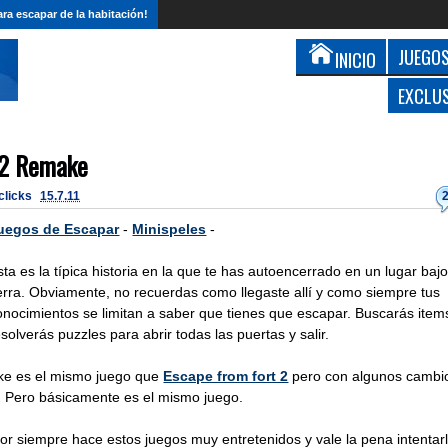
ra escapar de la habitación!
JUEGOS
INICIO
EXCLU
 2 Remake
 clicks
15.7.11
uegos de Escapar
-
Minispeles
-
sta es la típica historia en la que te has autoencerrado en un lugar baj
ierra. Obviamente, no recuerdas como llegaste allí y como siempre tus
onocimientos se limitan a saber que tienes que escapar. Buscarás item
esolverás puzzles para abrir todas las puertas y salir.
e es el mismo juego que
Escape from fort 2
pero con algunos cambi
d. Pero básicamente es el mismo juego.
r siempre hace estos juegos muy entretenidos y vale la pena intentarl