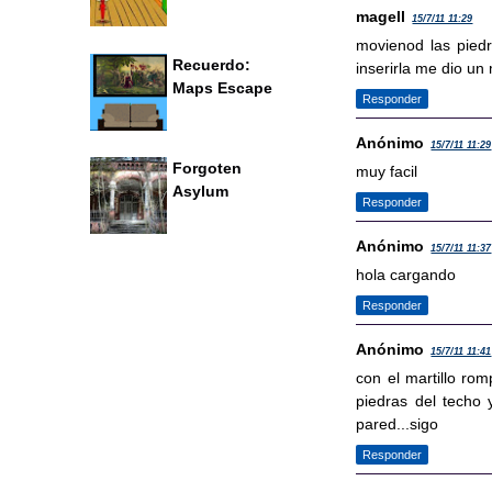
magell
15/7/11 11:29
movienod las piedr
Recuerdo:
inserirla me dio un 
Maps Escape
Responder
Anónimo
15/7/11 11:29
Forgoten
muy facil
Asylum
Responder
Anónimo
15/7/11 11:37
hola cargando
Responder
Anónimo
15/7/11 11:41
con el martillo rom
piedras del techo 
pared...sigo
Responder