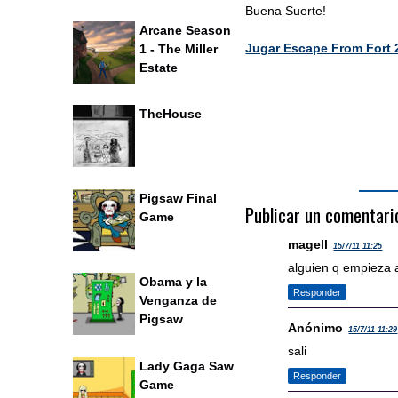
Buena Suerte!
Arcane Season
Jugar Escape From Fort
1 - The Miller
Estate
TheHouse
Pigsaw Final
Publicar un comentari
Game
magell
15/7/11 11:25
alguien q empieza 
Obama y la
Responder
Venganza de
Pigsaw
Anónimo
15/7/11 11:29
sali
Lady Gaga Saw
Responder
Game