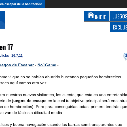
ra escapar de la habitación!
JUEGOS
INICIO
EXCLU
en 17
 clicks
16.7.11
uegos de Escapar
-
No1Game
-
omo vi que no se habían aburrido buscando pequeños hombrecitos
erdes aquí vamos otra vez.
ara nuestros nuevos visitantes, les cuento, que esta es una entretenid
erie de
juegos de escape
en la cual tu objetivo principal será encontra
ma de hombrecitos). Pero para conseguirlas todas, primero tendrás qu
e van de fáciles a dificultad media.
ráficos y buena navegación usando las barras semitransparentes que