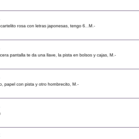
6
cartelito rosa con letras japonesas, tengo 6...M.-
9
ercera pantalla te da una llave, la pista en bolsos y cajas, M.-
0
no, papel con pista y otro hombrecito, M.-
2
u
7