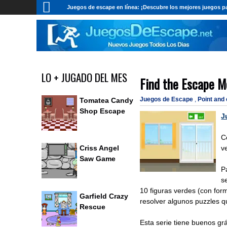
Juegos de escape en línea: ¡Descubre los mejores juegos pa
LO + JUGADO DEL MES
Find the Escape M
Juegos de Escape
,
Point and
Tomatea Candy
Shop Escape
J
C
v
Criss Angel
Saw Game
P
s
10 figuras verdes (con for
Garfield Crazy
resolver algunos puzzles qu
Rescue
Esta serie tiene buenos g