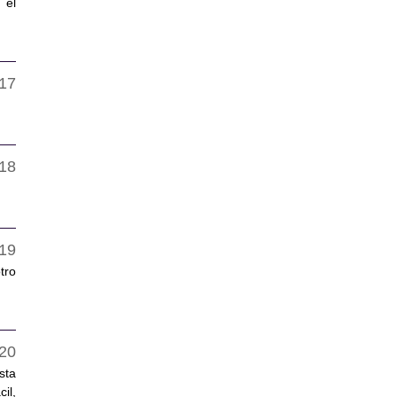
 el
tro
sta
il,