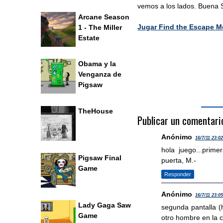
vemos a los lados. Buena 
Arcane Season
Jugar Find the Escape Me
1 - The Miller
Estate
Obama y la
Venganza de
Pigsaw
TheHouse
Publicar un comentari
Anónimo
16/7/11 23:0
hola juego...prime
Pigsaw Final
puerta, M.-
Game
Responder
Anónimo
16/7/11 23:0
Lady Gaga Saw
segunda pantalla (h
Game
otro hombre en la c