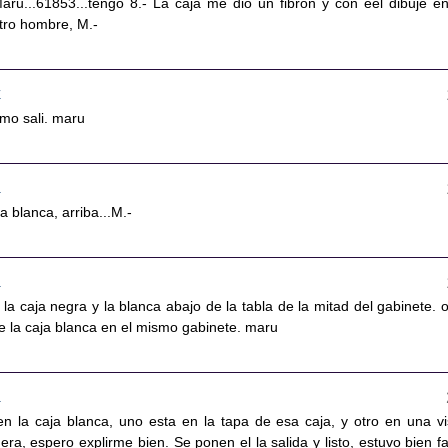
Maru...61853...tengo 8.- La caja me dio un fibron y con eel dibuje en
otro hombre, M.-
7
timo sali. maru
8
a blanca, arriba...M.-
1
e la caja negra y la blanca abajo de la tabla de la mitad del gabinete. o
e la caja blanca en el mismo gabinete. maru
2
n la caja blanca, uno esta en la tapa de esa caja, y otro en una vi
era, espero explirme bien. Se ponen el la salida y listo, estuvo bien fac