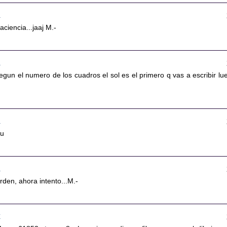
2
aciencia...jaaj M.-
3
egun el numero de los cuadros el sol es el primero q vas a escribir lu
3
ru
4
rden, ahora intento...M.-
7