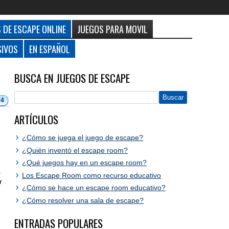
 DE ESCAPE ONLINE
JUEGOS PARA MOVIL
SIVOS
EN ESPAÑOL
BUSCA EN JUEGOS DE ESCAPE
24
ARTÍCULOS
¿Cómo se juega el juego de escape?
¿Quién inventó el escape room?
¿Qué juegos hay en un escape room?
a
Los Escape Room como recurso educativo
r
¿Cómo se hace un escape room educativo?
e
¿Cómo resolver una sala de escape?
ENTRADAS POPULARES