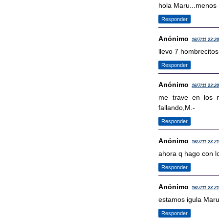
hola Maru...menos 
Responder
Anónimo
16/7/11 23:2
llevo 7 hombrecito
Responder
Anónimo
16/7/11 23:2
me trave en los n
fallando,M.-
Responder
Anónimo
16/7/11 23:2
ahora q hago con l
Responder
Anónimo
16/7/11 23:2
estamos igula Maru,
Responder