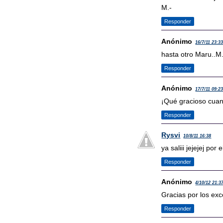
M.-
Responder
Anónimo
16/7/11 23:3
hasta otro Maru..M.
Responder
Anónimo
17/7/11 09:2
¡Qué gracioso cuan
Responder
Rysvi
10/8/11 16:38
ya saliii jejejej por
Responder
Anónimo
4/10/12 21:3
Gracias por los exc
Responder