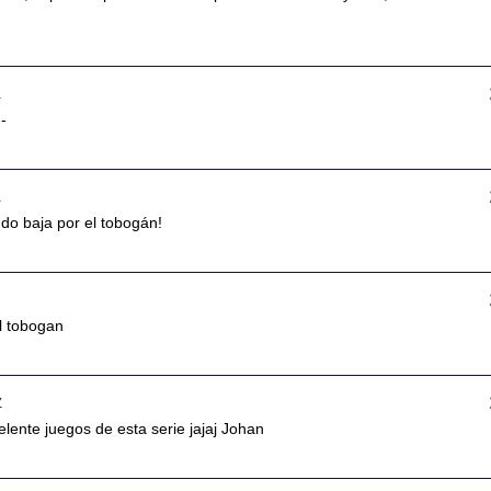
3
-
3
do baja por el tobogán!
 el tobogan
7
elente juegos de esta serie jajaj Johan