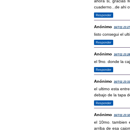
ahora si, gracias 
cuaderno...de ahi 
Responder
Anónimo
16/7/11 23:2
listo consegui el ul
Responder
Anónimo
16/7/11 23:2
el 9no. donde la caj
Responder
Anónimo
16/7/11 23:3
el ultimo esta entr
debajo de la tapa d
Responder
Anónimo
16/7/11 23:3
el 10mo. tambien e
arriba de esa cajon