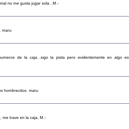
mal no me gusta jugar sola...M.-
0
s. maru
0
umeros de la caja...sigo la pista pero evidentemente en algo es
1
os hombrecitos. maru
1
 me trave en la caja, M.-