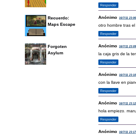
Responder
Anónimo
Recuerdo:
16/7/11 23:0
Maps Escape
otro hombre tras el 
Responder
Anónimo
Forgoten
16/7/11 23:0
Asylum
la caja gris de la t
Responder
Anónimo
16/7/11 23:1
con la llave en pia
Responder
Anónimo
16/7/11 23:1
hola empiezo. mar
Responder
Anónimo
16/7/11 23:1