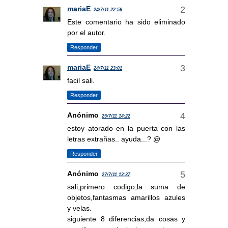
mariaE
24/7/11 22:56
Este comentario ha sido eliminado
por el autor.
Responder
mariaE
24/7/11 23:01
facil sali.
Responder
Anónimo
25/7/11 14:22
estoy atorado en la puerta con las
letras extrañas.. ayuda...? @
Responder
Anónimo
27/7/11 13:37
sali,primero codigo,la suma de
objetos,fantasmas amarillos azules
y velas.
siguiente 8 diferencias,da cosas y