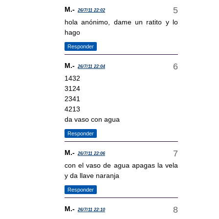
M.-
26/7/11 22:02
hola anónimo, dame un ratito y lo
hago
Responder
M.-
26/7/11 22:04
1432
3124
2341
4213
da vaso con agua
Responder
M.-
26/7/11 22:06
con el vaso de agua apagas la vela
y da llave naranja
Responder
M.-
26/7/11 22:10