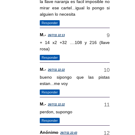
la llave naranja es facil imposible no
mirar ese cartel...igual lo pongo si
alguien lo necesita
Responder
M.-
26/7/11 22:13
+ 14 x2 +32 ....108 y 216 (llave
rosa)
Responder
M.-
26/7/11 22:22
bueno sipongo que las pistas
estan...me voy
Responder
M.-
26/7/11 22:22
perdon, supongo
Responder
Anónimo
26/7/11 22:43