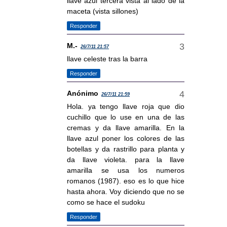
llave azul tercera vista al lado de la
maceta (vista sillones)
Responder
M.-
26/7/11 21:57
llave celeste tras la barra
Responder
Anónimo
26/7/11 21:59
Hola. ya tengo llave roja que dio
cuchillo que lo use en una de las
cremas y da llave amarilla. En la
llave azul poner los colores de las
botellas y da rastrillo para planta y
da llave violeta. para la llave
amarilla se usa los numeros
romanos (1987). eso es lo que hice
hasta ahora. Voy diciendo que no se
como se hace el sudoku
Responder