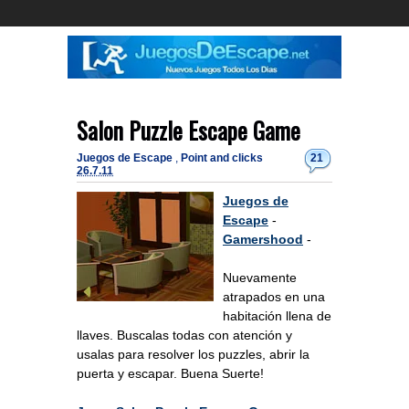
Salon Puzzle Escape Game
Juegos de Escape
,
Point and clicks
21
26.7.11
Juegos de
Escape
-
Gamershood
-
Nuevamente
atrapados en una
habitación llena de
llaves. Buscalas todas con atención y
usalas para resolver los puzzles, abrir la
puerta y escapar. Buena Suerte!