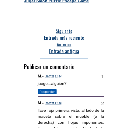
Jugar Salon Puzzle Escape Game
Siguiente
Entrada más reciente
Anterior
Entrada antigua
Publicar un comentario
M.-
26/7/11 21:54
juego...alguien?
Responder
M.-
26/7/11 21:56
llave roja primera vista, al lado de la
maceta sobre el mueble (a la
derecha) con hojas imponentes,