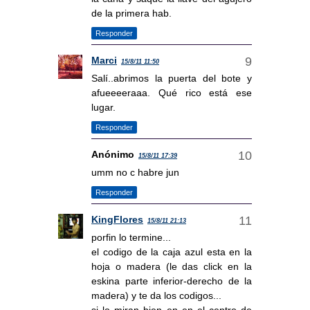
de la primera hab.
Responder
Marci
15/8/11 11:50
Salí..abrimos la puerta del bote y
afueeeeraaa. Qué rico está ese
lugar.
Responder
Anónimo
15/8/11 17:39
umm no c habre jun
Responder
KingFlores
15/8/11 21:13
porfin lo termine...
el codigo de la caja azul esta en la
hoja o madera (le das click en la
eskina parte inferior-derecho de la
madera) y te da los codigos...