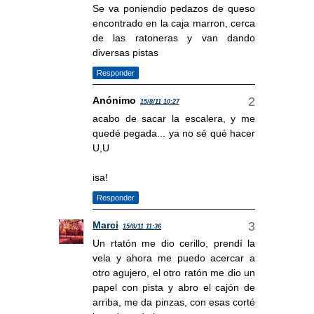
Se va poniendio pedazos de queso
encontrado en la caja marron, cerca
de las ratoneras y van dando
diversas pistas
Responder
Anónimo
15/8/11 10:27
acabo de sacar la escalera, y me
quedé pegada... ya no sé qué hacer
U,U
isa!
Responder
Marci
15/8/11 11:36
Un rtatón me dio cerillo, prendí la
vela y ahora me puedo acercar a
otro agujero, el otro ratón me dio un
papel con pista y abro el cajón de
arriba, me da pinzas, con esas corté