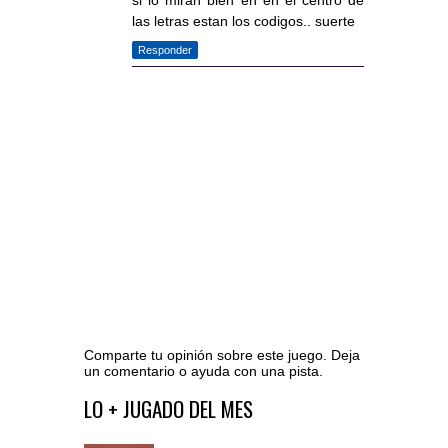
si lo miran bien en en el centro de
las letras estan los codigos.. suerte
Responder
Comparte tu opinión sobre este juego. Deja
un comentario o ayuda con una pista.
Ir al editor de comentarios
LO + JUGADO DEL MES