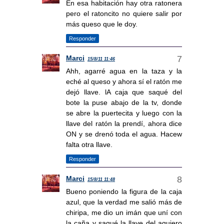
En esa habitación hay otra ratonera
pero el ratoncito no quiere salir por
más queso que le doy.
Responder
Marci
15/8/11 11:46
Ahh, agarré agua en la taza y la
eché al queso y ahora sí el ratón me
dejó llave. lA caja que saqué del
bote la puse abajo de la tv, donde
se abre la puertecita y luego con la
llave del ratón la prendí, ahora dice
ON y se drenó toda el agua. Hacew
falta otra llave.
Responder
Marci
15/8/11 11:48
Bueno poniendo la figura de la caja
azul, que la verdad me salió más de
chiripa, me dio un imán que uní con
la caña y saqué la llave del agujero