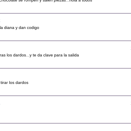
chocolate se rompen y salen piezas...hola a todos
7
a la diana y dan codigo
aras los dardos...y te da clave para la salida
tirar los dardos
0