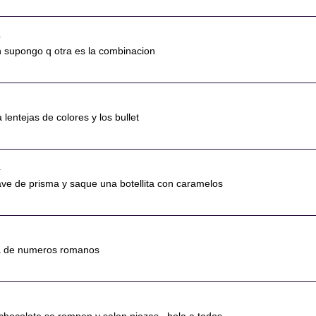
1
n supongo q otra es la combinacion
a lentejas de colores y los bullet
3
lave de prisma y saque una botellita con caramelos
sta de numeros romanos