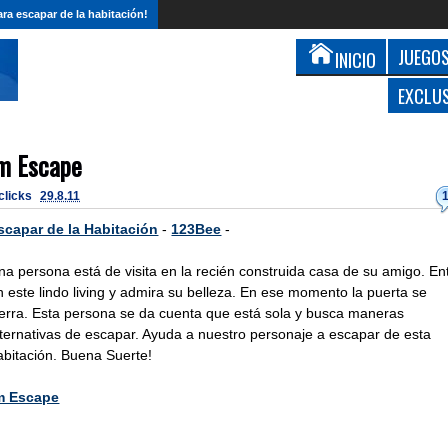
ra escapar de la habitación!
JUEGOS
INICIO
EXCLU
om Escape
 clicks
29.8.11
scapar de la Habitación
-
123Bee
-
na persona está de visita en la recién construida casa de su amigo. En
n este lindo living y admira su belleza. En ese momento la puerta se
ierra. Esta persona se da cuenta que está sola y busca maneras
lternativas de escapar. Ayuda a nuestro personaje a escapar de esta
abitación. Buena Suerte!
m Escape