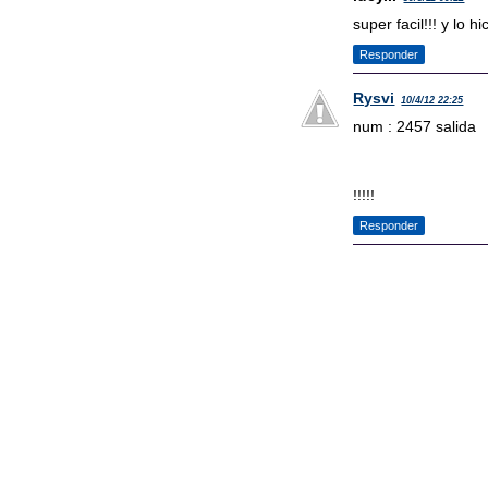
super facil!!! y lo h
Responder
Rysvi
10/4/12 22:25
num : 2457 salida
!!!!!
Responder