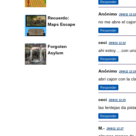
Responder
Anónimo
29/8/11 12:2
Recuerdo:
no me abre el cajo
Maps Escape
Responder
ceci
29/8/11 12:22
Forgoten
ahi estoy.....con un
Asylum
Responder
Anónimo
29/8/11 12:2
abri cajon con la c
Responder
ceci
29/8/11 12:25
las lentejas da pi
Responder
M.-
29/8/11 12:27