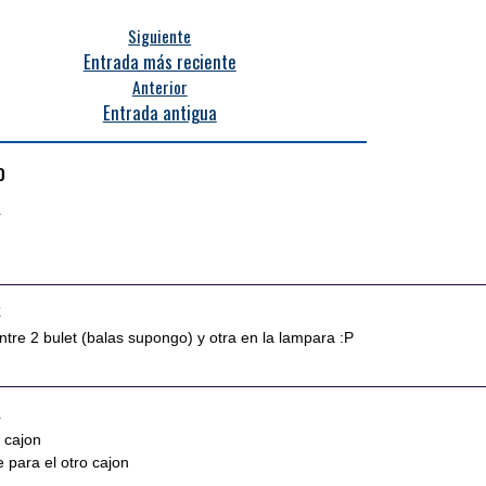
Siguiente
Entrada más reciente
Anterior
Entrada antigua
o
3
7
ntre 2 bulet (balas supongo) y otra en la lampara :P
8
l cajon
e para el otro cajon