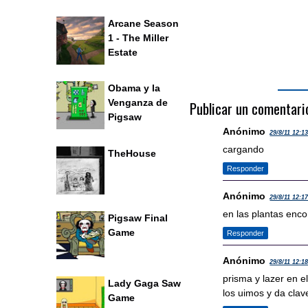
Arcane Season
1 - The Miller
Estate
Obama y la
Venganza de
Publicar un comentari
Pigsaw
Anónimo
29/8/11 12:1
cargando
TheHouse
Responder
Anónimo
29/8/11 12:1
en las plantas enco
Pigsaw Final
Game
Responder
Anónimo
29/8/11 12:1
prisma y lazer en e
Lady Gaga Saw
los uimos y da clav
Game