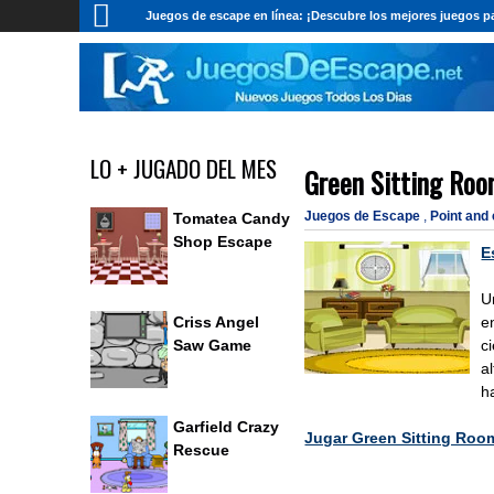
Juegos de escape en línea: ¡Descubre los mejores juegos pa
LO + JUGADO DEL MES
Green Sitting Ro
Juegos de Escape
,
Point and
Tomatea Candy
Shop Escape
E
U
e
Criss Angel
c
Saw Game
a
h
Garfield Crazy
Jugar Green Sitting Roo
Rescue