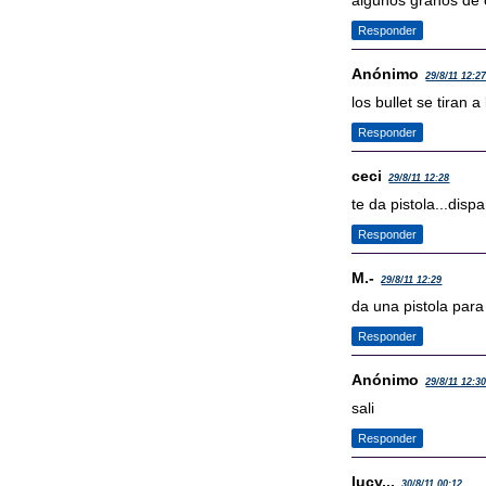
algunos granos de 
Responder
Anónimo
29/8/11 12:2
los bullet se tiran 
Responder
ceci
29/8/11 12:28
te da pistola...disp
Responder
M.-
29/8/11 12:29
da una pistola para 
Responder
Anónimo
29/8/11 12:3
sali
Responder
lucy...
30/8/11 00:12