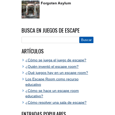
Forgoten Asylum
BUSCA EN JUEGOS DE ESCAPE
ARTÍCULOS
¿Cómo se juega el juego de escape?
¿Quién inventó el escape room?
¿Qué juegos hay en un escape room?
Los Escape Room como recurso
educativo
¿Cómo se hace un escape room
educativo?
¿Cómo resolver una sala de escape?
ENTRADAS POPULARES