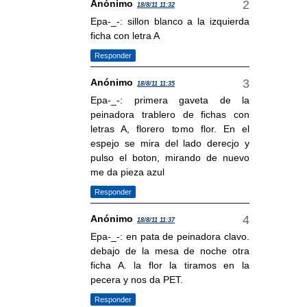
Anónimo
18/8/11 11:32
Epa-_-: sillon blanco a la izquierda
ficha con letra A
Responder
Anónimo
18/8/11 11:35
Epa-_-: primera gaveta de la
peinadora trablero de fichas con
letras A, florero tomo flor. En el
espejo se mira del lado derecjo y
pulso el boton, mirando de nuevo
me da pieza azul
Responder
Anónimo
18/8/11 11:37
Epa-_-: en pata de peinadora clavo.
debajo de la mesa de noche otra
ficha A. la flor la tiramos en la
pecera y nos da PET.
Responder