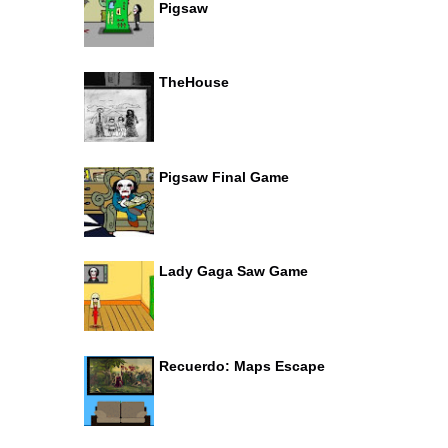
Pigsaw
TheHouse
Pigsaw Final Game
Lady Gaga Saw Game
Recuerdo: Maps Escape