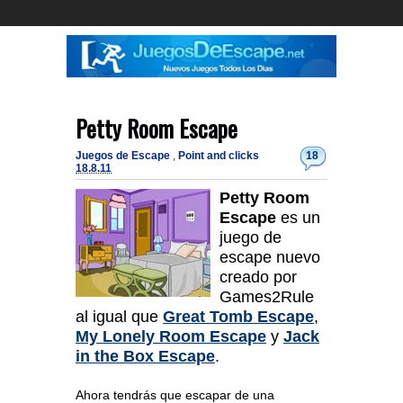
Petty Room Escape
Juegos de Escape
,
Point and clicks
18
18.8.11
Petty Room
Escape
es un
juego de
escape nuevo
creado por
Games2Rule
al igual que
Great Tomb Escape
,
My Lonely Room Escape
y
Jack
in the Box Escape
.
Ahora tendrás que escapar de una