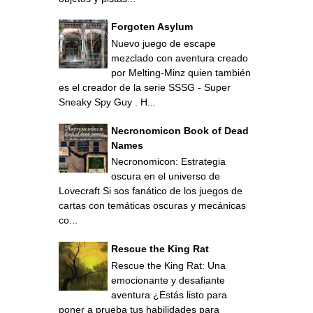
Forgoten Asylum
Nuevo juego de escape
mezclado con aventura creado
por Melting-Minz quien también
es el creador de la serie SSSG - Super
Sneaky Spy Guy . H...
Necronomicon Book of Dead
Names
Necronomicon: Estrategia
oscura en el universo de
Lovecraft Si sos fanático de los juegos de
cartas con temáticas oscuras y mecánicas
co...
Rescue the King Rat
Rescue the King Rat: Una
emocionante y desafiante
aventura ¿Estás listo para
poner a prueba tus habilidades para