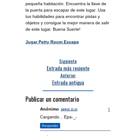
pequeña habitación. Encuentra la llave de
la puerta para escapar de este lugar. Usa
tus habilidades para encontrar pistas y
objetos y consigue la mejor manera de salir
de este lugar. Buena Suerte!
Jugar Petty Room Escape
Siguiente
Entrada más reciente
Anterior
Entrada antigua
Publicar un comentario
Anónimo
18/8/11 11:21
Cargando... Epa-_-
Responder