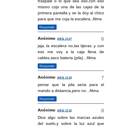
traspale o lo que sea eso,con eso
mismo cojo una de las cajas de la
primera pantalla y se la doy al chico
para que me coja la escalera..Alma
Responder
Anónimo
4/8/11 13:27
jaja..la escalera no,las tijeras..y con
eso me voy a la caja llena de
cables,saco bateria (pila)...Alma
Responder
Anónimo
4/8/11 13:29
pense que la pila seria para el
mando a distancia,pero no...Alma.
Responder
Anónimo
4/8/11 13:32
Dice algo sobre las marcas azules
del suelo,y sobre la luz azul que