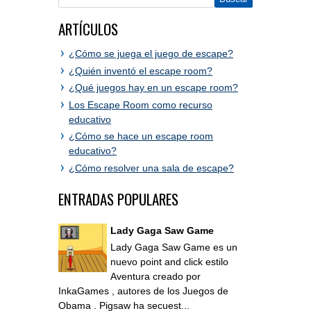
ARTÍCULOS
¿Cómo se juega el juego de escape?
¿Quién inventó el escape room?
¿Qué juegos hay en un escape room?
Los Escape Room como recurso
educativo
¿Cómo se hace un escape room
educativo?
¿Cómo resolver una sala de escape?
ENTRADAS POPULARES
Lady Gaga Saw Game
Lady Gaga Saw Game es un
nuevo point and click estilo
Aventura creado por
InkaGames , autores de los Juegos de
Obama . Pigsaw ha secuest...