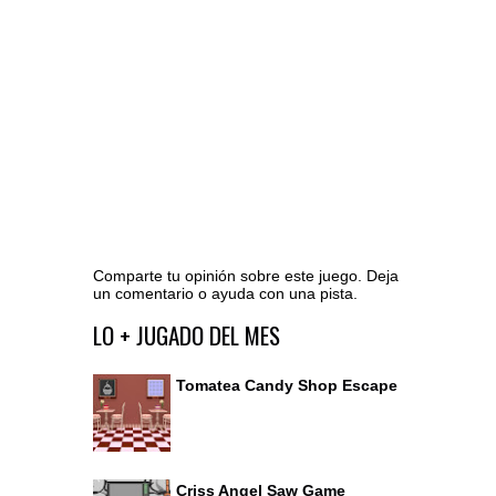
Comparte tu opinión sobre este juego. Deja
un comentario o ayuda con una pista.
Ir al editor de comentarios
LO + JUGADO DEL MES
Tomatea Candy Shop Escape
Criss Angel Saw Game