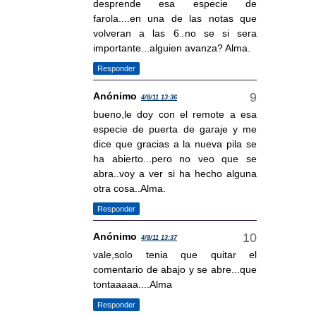
desprende esa especie de
farola....en una de las notas que
volveran a las 6..no se si sera
importante...alguien avanza? Alma.
Responder
Anónimo
4/8/11 13:36
bueno,le doy con el remote a esa
especie de puerta de garaje y me
dice que gracias a la nueva pila se
ha abierto...pero no veo que se
abra..voy a ver si ha hecho alguna
otra cosa..Alma.
Responder
Anónimo
4/8/11 13:37
vale,solo tenia que quitar el
comentario de abajo y se abre...que
tontaaaaa....Alma
Responder