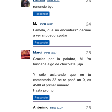
Pamela
5/9/11 23:37
renuncio bye
Responder
M.-
5/9/11 23:40
Pamela, que no encontras? decime
a ver si puedo ayudar
Responder
Marci
6/9/11 00:37
Gracias por la palabra, M. Yo
buscaba algo de chocolate, jaja..
Y sólo aclarando que en tu
comentario 22 se te pasó un 0, es
4500 el primer número.
Hasta pronto.
Responder
Anónimo
6/9/11 01:27