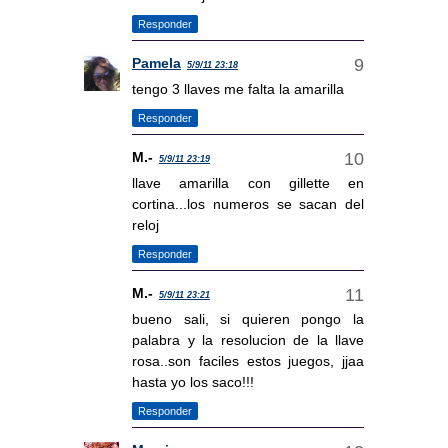
Responder
Pamela
5/9/11 23:18
tengo 3 llaves me falta la amarilla
Responder
M.-
5/9/11 23:19
llave amarilla con gillette en
cortina...los numeros se sacan del
reloj
Responder
M.-
5/9/11 23:21
bueno sali, si quieren pongo la
palabra y la resolucion de la llave
rosa..son faciles estos juegos, jjaa
hasta yo los saco!!!
Responder