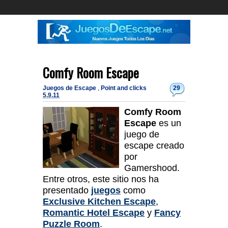
Comfy Room Escape
Juegos de Escape
,
Point and clicks
29
5.9.11
Comfy Room
Escape
es un
juego de
escape creado
por
Gamershood.
Entre otros, este sitio nos ha
presentado
juegos
como
Exclusive Kitchen Escape
,
Romantic Hotel Escape
y
Fancy
Puzzle Room
.