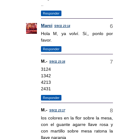
..
Responder
Marci
5/9/11 23:14
Hola M, ya volví. Sí,, ponlo por
favor.
Responder
M.-
5/9/11 23:16
3124
1342
4213
2431
Responder
M.-
5/9/11 23:17
los colores en la flor sobre la mesa,
con el guante agarre llave rosa y
con martillo sobre mesa ratona la
llave naranja