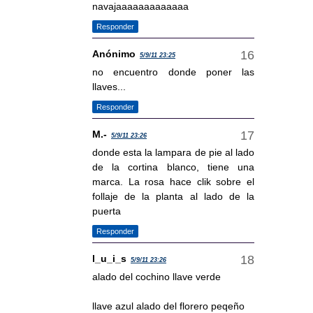
navajaaaaaaaaaaaaa
Responder
Anónimo
5/9/11 23:25
no encuentro donde poner las
llaves...
Responder
M.-
5/9/11 23:26
donde esta la lampara de pie al lado
de la cortina blanco, tiene una
marca. La rosa hace clik sobre el
follaje de la planta al lado de la
puerta
Responder
l_u_i_s
5/9/11 23:26
alado del cochino llave verde
llave azul alado del florero peqeño