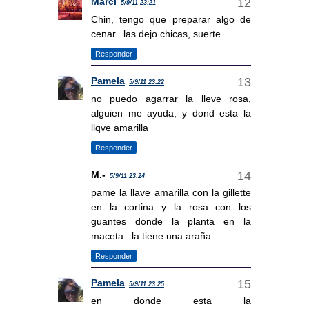
Marci
5/9/11 23:21
Chin, tengo que preparar algo de
cenar...las dejo chicas, suerte.
Responder
Pamela
5/9/11 23:22
no puedo agarrar la lleve rosa,
alguien me ayuda, y dond esta la
llqve amarilla
Responder
M.-
5/9/11 23:24
pame la llave amarilla con la gillette
en la cortina y la rosa con los
guantes donde la planta en la
maceta...la tiene una araña
Responder
Pamela
5/9/11 23:25
en donde esta la