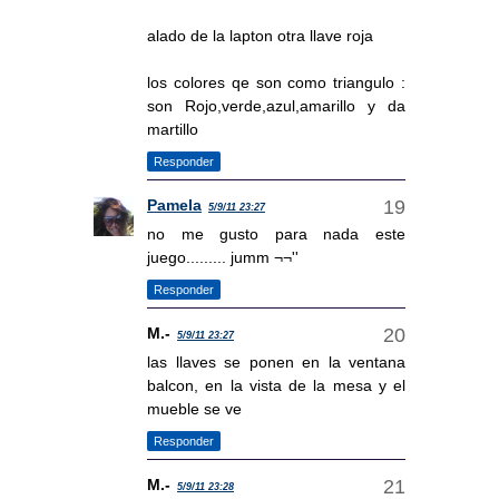
alado de la lapton otra llave roja
los colores qe son como triangulo :
son Rojo,verde,azul,amarillo y da
martillo
Responder
Pamela
5/9/11 23:27
no me gusto para nada este
juego......... jumm ¬¬''
Responder
M.-
5/9/11 23:27
las llaves se ponen en la ventana
balcon, en la vista de la mesa y el
mueble se ve
Responder
M.-
5/9/11 23:28