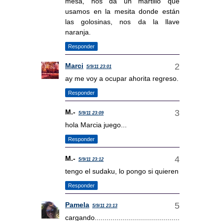
mesa, nos da un martillo que
usamos en la mesita donde están
las golosinas, nos da la llave
naranja.
Responder
Marci
5/9/11 23:01
ay me voy a ocupar ahorita regreso.
Responder
M.-
5/9/11 23:09
hola Marcia juego...
Responder
M.-
5/9/11 23:12
tengo el sudaku, lo pongo si quieren
Responder
Pamela
5/9/11 23:13
cargando...........................................