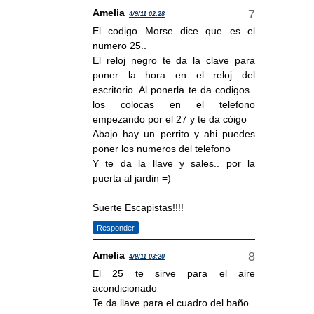
Amelia
4/9/11 02:28
El codigo Morse dice que es el
numero 25..
El reloj negro te da la clave para
poner la hora en el reloj del
escritorio. Al ponerla te da codigos..
los colocas en el telefono
empezando por el 27 y te da cóigo
Abajo hay un perrito y ahi puedes
poner los numeros del telefono
Y te da la llave y sales.. por la
puerta al jardin =)
Suerte Escapistas!!!!
Responder
Amelia
4/9/11 03:20
El 25 te sirve para el aire
acondicionado
Te da llave para el cuadro del baño