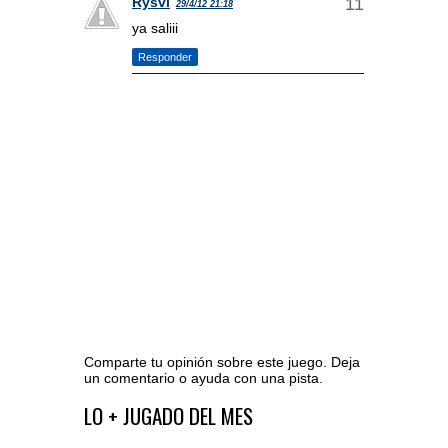
Rysvi
29/4/12 21:18
ya saliii
Responder
Comparte tu opinión sobre este juego. Deja
un comentario o ayuda con una pista.
Ir al editor de comentarios
LO + JUGADO DEL MES