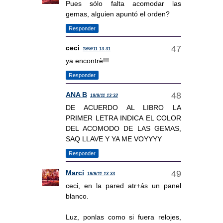
Pues sólo falta acomodar las
gemas, alguien apuntó el orden?
Responder
ceci
19/9/11 13:31
ya encontrè!!!
Responder
ANA B
19/9/11 13:32
DE ACUERDO AL LIBRO LA
PRIMER LETRA INDICA EL COLOR
DEL ACOMODO DE LAS GEMAS,
SAQ LLAVE Y YA ME VOYYYY
Responder
Marci
19/9/11 13:33
ceci, en la pared atr+ás un panel
blanco.
Luz, ponlas como si fuera relojes,