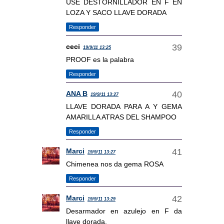
USE DESTORNILLADOR EN F EN
LOZA Y SACO LLAVE DORADA
Responder
ceci
19/9/11 13:25
PROOF es la palabra
Responder
ANA B
19/9/11 13:27
LLAVE DORADA PARA A Y GEMA
AMARILLA ATRAS DEL SHAMPOO
Responder
Marci
19/9/11 13:27
Chimenea nos da gema ROSA
Responder
Marci
19/9/11 13:29
Desarmador en azulejo en F da
llave dorada.