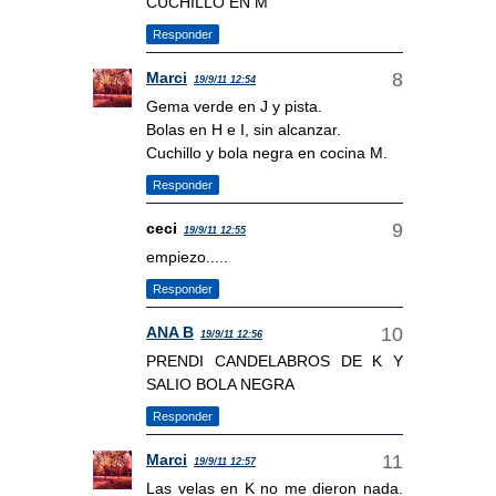
CUCHILLO EN M
Responder
Marci
19/9/11 12:54
Gema verde en J y pista.
Bolas en H e I, sin alcanzar.
Cuchillo y bola negra en cocina M.
Responder
ceci
19/9/11 12:55
empiezo.....
Responder
ANA B
19/9/11 12:56
PRENDI CANDELABROS DE K Y
SALIO BOLA NEGRA
Responder
Marci
19/9/11 12:57
Las velas en K no me dieron nada.