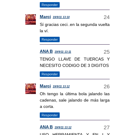
Responder
Marci
19/9/11 13:10
Sí gracias ceci..en la segunda vuelta
la ví.
Responder
ANA B
19/9/11 13:11
TENGO LLAVE DE TUERCAS Y
NECESITO CODIGO DE 3 DIGITOS
Responder
Marci
19/9/11 13:12
Oh tengo la última bola jalando las
cadenas, sale jalando de más larga
a corta.
Responder
ANA B
19/9/11 13:12
USO HERRAMIENTA Y EN I Y