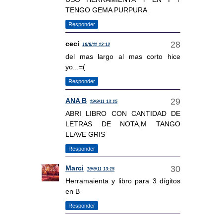
TENGO GEMA PURPURA
Responder
ceci
19/9/11 13:12
del mas largo al mas corto hice
yo...=(
Responder
ANA B
19/9/11 13:15
ABRI LIBRO CON CANTIDAD DE
LETRAS DE NOTA,M TANGO
LLAVE GRIS
Responder
Marci
19/9/11 13:15
Herramaienta y libro para 3 dígitos
en B
Responder