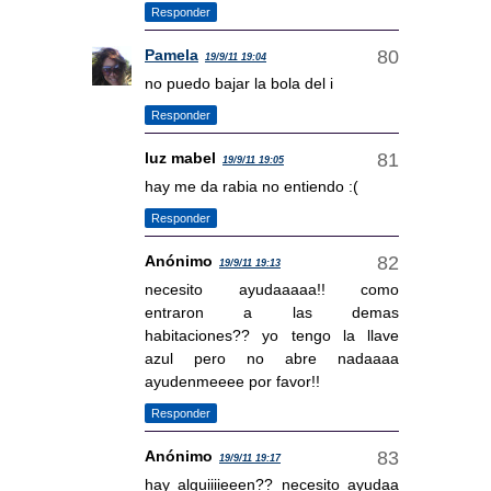
Responder
Pamela
19/9/11 19:04
no puedo bajar la bola del i
Responder
luz mabel
19/9/11 19:05
hay me da rabia no entiendo :(
Responder
Anónimo
19/9/11 19:13
necesito ayudaaaaa!! como
entraron a las demas
habitaciones?? yo tengo la llave
azul pero no abre nadaaaa
ayudenmeeee por favor!!
Responder
Anónimo
19/9/11 19:17
hay alguiiiieeen?? necesito ayudaa