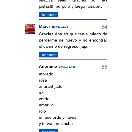
sisi...ya sali!!! gracias por las
pistas!!!! pùrpura y luego rosa..etc
Responder
Marci
19/9/11 13:38
Gracias Ana es que tenía miedo de
perderme de nuevo y no encontrar
el camino de regreso, jaja..
Responder
Anónimo
19/9/11 13:39
morado
rosa
anaranhjado
azul
verde
amarillo
rojo
en ese orde y llaves
y te vas en lancha
Responder