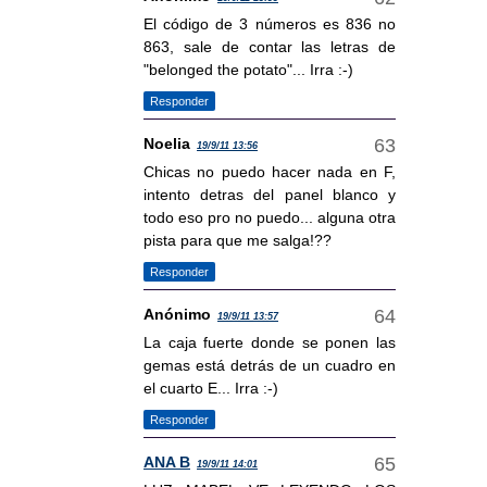
El código de 3 números es 836 no
863, sale de contar las letras de
"belonged the potato"... Irra :-)
Responder
Noelia
19/9/11 13:56
Chicas no puedo hacer nada en F,
intento detras del panel blanco y
todo eso pro no puedo... alguna otra
pista para que me salga!??
Responder
Anónimo
19/9/11 13:57
La caja fuerte donde se ponen las
gemas está detrás de un cuadro en
el cuarto E... Irra :-)
Responder
ANA B
19/9/11 14:01