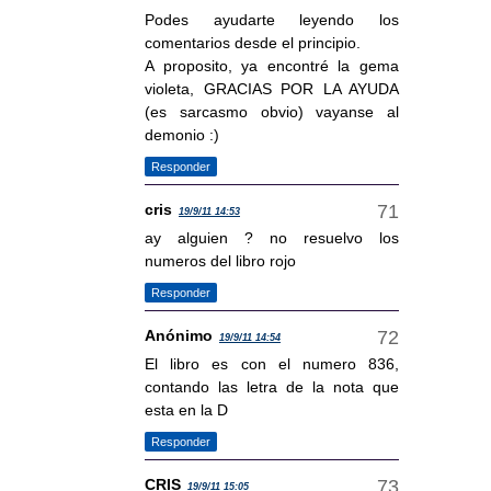
Podes ayudarte leyendo los
comentarios desde el principio.
A proposito, ya encontré la gema
violeta, GRACIAS POR LA AYUDA
(es sarcasmo obvio) vayanse al
demonio :)
Responder
cris
19/9/11 14:53
ay alguien ? no resuelvo los
numeros del libro rojo
Responder
Anónimo
19/9/11 14:54
El libro es con el numero 836,
contando las letra de la nota que
esta en la D
Responder
CRIS
19/9/11 15:05