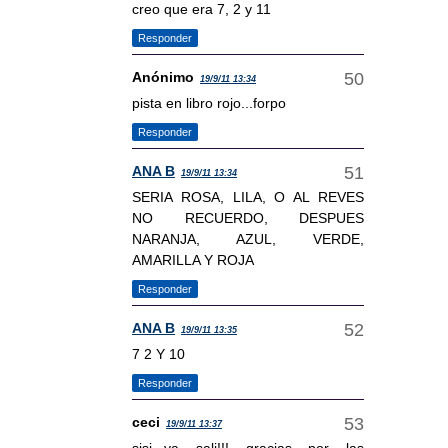
creo que era 7, 2 y 11
Responder
Anónimo
19/9/11 13:34
pista en libro rojo...forpo
Responder
ANA B
19/9/11 13:34
SERIA ROSA, LILA, O AL REVES
NO RECUERDO, DESPUES
NARANJA, AZUL, VERDE,
AMARILLA Y ROJA
Responder
ANA B
19/9/11 13:35
7 2 Y 10
Responder
ceci
19/9/11 13:37