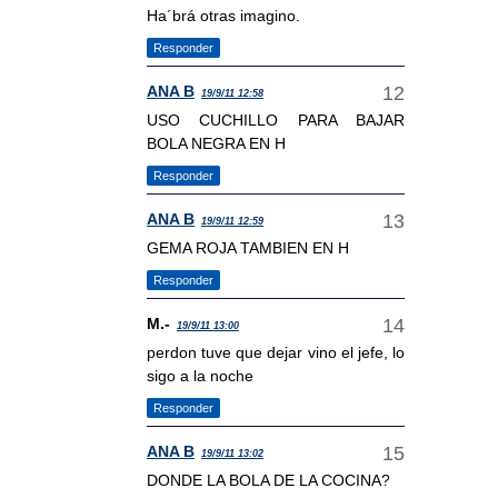
Ha´brá otras imagino.
Responder
ANA B
19/9/11 12:58
USO CUCHILLO PARA BAJAR
BOLA NEGRA EN H
Responder
ANA B
19/9/11 12:59
GEMA ROJA TAMBIEN EN H
Responder
M.-
19/9/11 13:00
perdon tuve que dejar vino el jefe, lo
sigo a la noche
Responder
ANA B
19/9/11 13:02
DONDE LA BOLA DE LA COCINA?