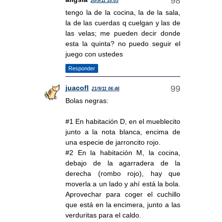
20/9/11 10:05
tengo la de la cocina, la de la sala,
la de las cuerdas q cuelgan y las de
las velas; me pueden decir donde
esta la quinta? no puedo seguir el
juego con ustedes
Responder
juacofl
21/9/11 06:46
Bolas negras:
#1 En habitación D, en el mueblecito
junto a la nota blanca, encima de
una especie de jarroncito rojo.
#2 En la habitación M, la cocina,
debajo de la agarradera de la
derecha (rombo rojo), hay que
moverla a un lado y ahí está la bola.
Aprovechar para coger el cuchillo
que está en la encimera, junto a las
verduritas para el caldo.