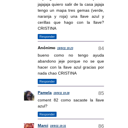
jajajaja quiero salir de la casa jajaja
tengo un mapa tres gemas (verde,
naranja y roja) una llave azul y
cerillas que hago con la llave?
CRISTINA
Responder
Anónimo
19/9/11 19:23
bueno como no tengo ayuda
abandono jeje porque no se que
hacer con la llave azul gracias por
nada chao CRISTINA
Responder
Pamela
19/9/11 19:28
coment 82 como sacaste la llave
azul?
Responder
Marci
19/9/11 19:31