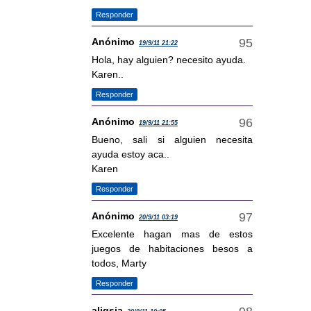
Responder
Anónimo
19/9/11 21:22
Hola, hay alguien? necesito ayuda.
Karen..
Responder
Anónimo
19/9/11 21:55
Bueno, sali si alguien necesita
ayuda estoy aca..
Karen
Responder
Anónimo
20/9/11 03:19
Excelente hagan mas de estos
juegos de habitaciones besos a
todos, Marty
Responder
aligsia