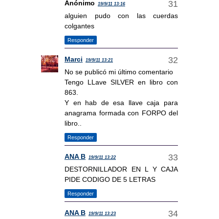
Anónimo
19/9/11 13:16
alguien pudo con las cuerdas
colgantes
Responder
Marci
19/9/11 13:21
No se publicó mi último comentario
Tengo LLave SILVER en libro con
863.
Y en hab de esa llave caja para
anagrama formada con FORPO del
libro..
Responder
ANA B
19/9/11 13:22
DESTORNILLADOR EN L Y CAJA
PIDE CODIGO DE 5 LETRAS
Responder
ANA B
19/9/11 13:23