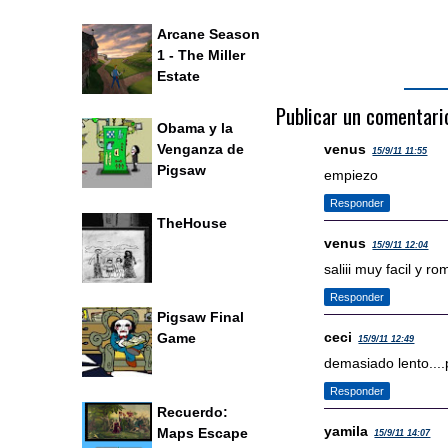
Arcane Season
1 - The Miller
Estate
Publicar un comentari
Obama y la
venus
Venganza de
15/9/11 11:55
Pigsaw
empiezo
Responder
TheHouse
venus
15/9/11 12:04
saliii muy facil y r
Responder
Pigsaw Final
ceci
Game
15/9/11 12:49
demasiado lento....p
Responder
Recuerdo:
yamila
Maps Escape
15/9/11 14:07