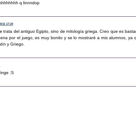
hhhhhhh q linnndop
/9/11 17:20
 trata del antiguo Egipto, sino de mitología griega. Creo que es basta
ena por el juego, es muy bonito y se lo mostraré a mis alumnos, ya 
tín y Griego.
6
inge :S