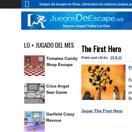
Juegos de escape en línea: ¡Descubre los mejores juegos pa
LO + JUGADO DEL MES
The First Hero
Point and clicks
15.9.11
Tomatea Candy
Shop Escape
P
E
m
Criss Angel
p
Saw Game
B
Jugar The First Hero
Garfield Crazy
Rescue