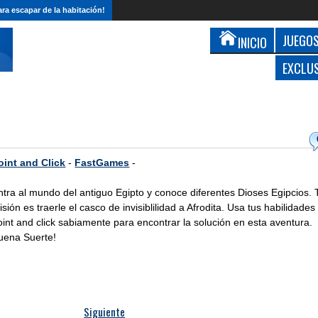
ra escapar de la habitación!
JUEGOS
INICIO
EXCLU
oint and Click
-
FastGames
-
ntra al mundo del antiguo Egipto y conoce diferentes Dioses Egipcios. 
isión es traerle el casco de invisiblilidad a Afrodita. Usa tus habilidades
oint and click sabiamente para encontrar la solución en esta aventura.
uena Suerte!
Siguiente