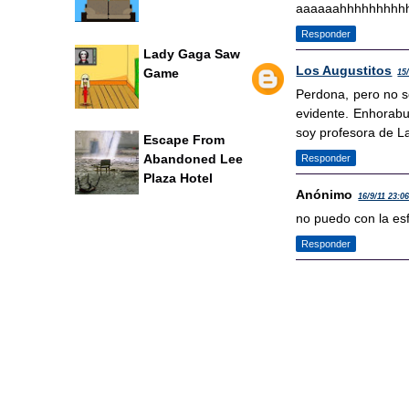
aaaaaahhhhhhhhhh
Responder
Lady Gaga Saw
Los Augustitos
Game
15
Perdona, pero no se
evidente. Enhorabu
soy profesora de La
Escape From
Abandoned Lee
Responder
Plaza Hotel
Anónimo
16/9/11 23:0
no puedo con la esf
Responder