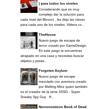
) para todos los niveles
Considerando que es muy
complejo dar la solución para
cada nivel del Bloxorz , les dejo las claves
para cada uno de los niveles. Videos co...
TheHouse
Nuevo juego de escape de
terror creado por GameDesign.
En este juego te encuentras
atrapado en una casa y necesitas buscar
objetos y pistas...
Forgoten Asylum
Nuevo juego de escape
mezclado con aventura creado
por Melting-Minz quien también
es el creador de la serie SSSG - Super
Sneaky Spy Guy . H...
Necronomicon Book of Dead