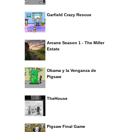
Garfield Crazy Rescue
Arcane Season 1 - The Miller
Estate
Obama y la Venganza de
Pigsaw
TheHouse
Pigsaw Final Game