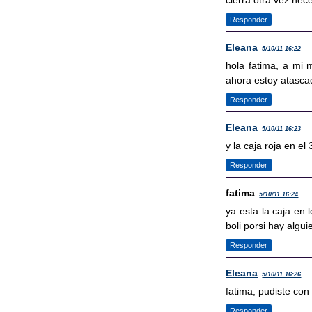
cierra otra vez nec
Responder
Eleana
5/10/11 16:22
hola fatima, a mi 
ahora estoy atascad
Responder
Eleana
5/10/11 16:23
y la caja roja en e
Responder
fatima
5/10/11 16:24
ya esta la caja en
boli porsi hay algu
Responder
Eleana
5/10/11 16:26
fatima, pudiste con
Responder