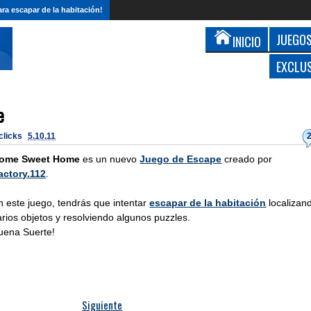
ra escapar de la habitación!
JUEGOS
INICIO
EXCLU
e
 clicks
5.10.11
ome Sweet Home
es un nuevo
Juego de Escape
creado por
actory.112
.
n este juego, tendrás que intentar
escapar de la habitación
localizan
arios objetos y resolviendo algunos puzzles.
uena Suerte!
Siguiente