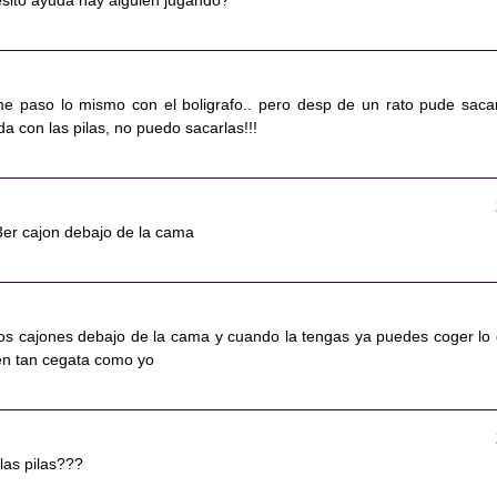
esito ayuda hay alguien jugando?
me paso lo mismo con el boligrafo.. pero desp de un rato pude sacar
a con las pilas, no puedo sacarlas!!!
l 3er cajon debajo de la cama
 los cajones debajo de la cama y cuando la tengas ya puedes coger lo 
ien tan cegata como yo
 las pilas???