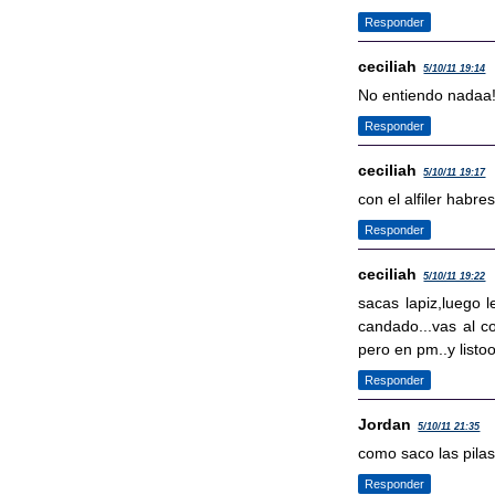
Responder
ceciliah
5/10/11 19:14
No entiendo nadaa!!
Responder
ceciliah
5/10/11 19:17
con el alfiler habre
Responder
ceciliah
5/10/11 19:22
sacas lapiz,luego l
candado...vas al con
pero en pm..y listoo
Responder
Jordan
5/10/11 21:35
como saco las pilas?
Responder