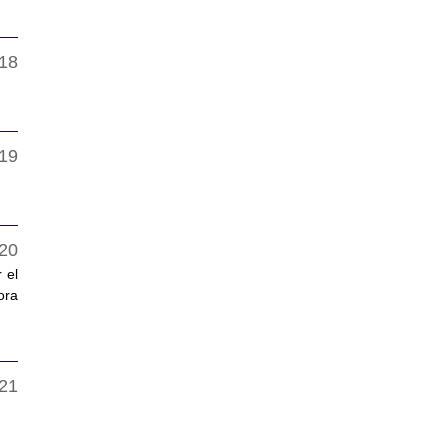
 el
ora