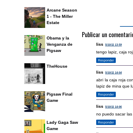
Arcane Season
1 - The Miller
Estate
Publicar un comentari
Obama y la
liss
Venganza de
5/10/11 13:59
Pigsaw
tengo lapiz, caja r
Responder
TheHouse
liss
5/10/11 14:04
abri la caja roja co
lapiz de mina que lu
Pigsaw Final
Responder
Game
liss
5/10/11 14:06
no puedo sacar las p
Lady Gaga Saw
Responder
Game