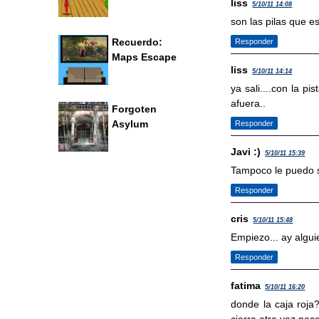
liss
5/10/11 14:08
son las pilas que es
Recuerdo:
Responder
Maps Escape
liss
5/10/11 14:14
ya sali....con la p
afuera..
Forgoten
Asylum
Responder
Javi :)
5/10/11 15:39
Tampoco le puedo s
Responder
cris
5/10/11 15:48
Empiezo... ay algu
Responder
fatima
5/10/11 16:20
donde la caja roja