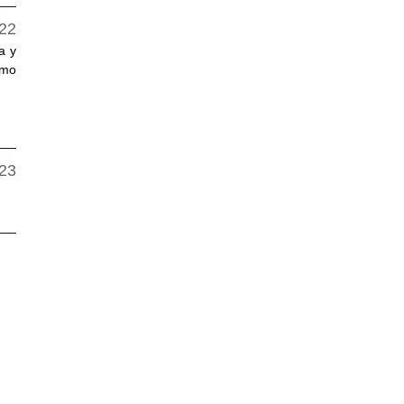
a y
omo