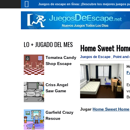
Juegos de escape en línea: ¡Descubre los mejores juegos pa
LO + JUGADO DEL MES
Home Sweet Hom
Juegos de Escape
,
Point and
Tomatea Candy
Shop Escape
H
F
E
Criss Angel
v
Saw Game
B
Jugar
Home Sweet Home
Garfield Crazy
Rescue