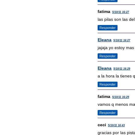
fatima
5/10/11 16:27
las pilas son las de
Responder
Eleana
5/10/11 16:27
jajaja yo estoy mas 
Responder
Eleana
5/10/11 16:29
a la hora la tienes
Responder
fatima
5/10/11 16:29
vamos q menos mal 
Responder
ceci
5/10/11 16:43
gracias por las pista