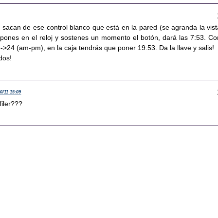
e sacan de ese control blanco que está en la pared (se agranda la vist
s pones en el reloj y sostenes un momento el botón, dará las 7:53. C
-->24 (am-pm), en la caja tendrás que poner 19:53. Da la llave y salis!
odos!
10/11 15:09
filer???