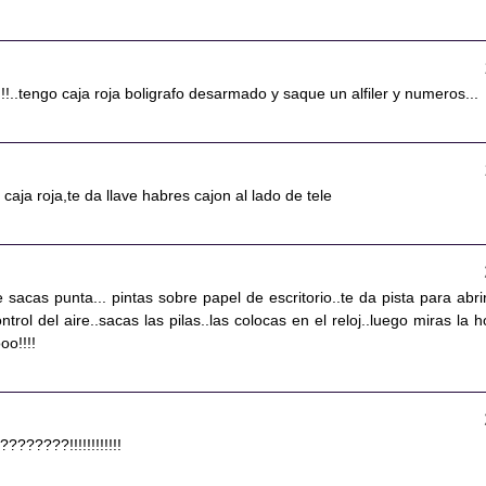
!..tengo caja roja boligrafo desarmado y saque un alfiler y numeros...
s caja roja,te da llave habres cajon al lado de tele
e sacas punta... pintas sobre papel de escritorio..te da pista para abrir
trol del aire..sacas las pilas..las colocas en el reloj..luego miras la h
oo!!!!
???????!!!!!!!!!!!!