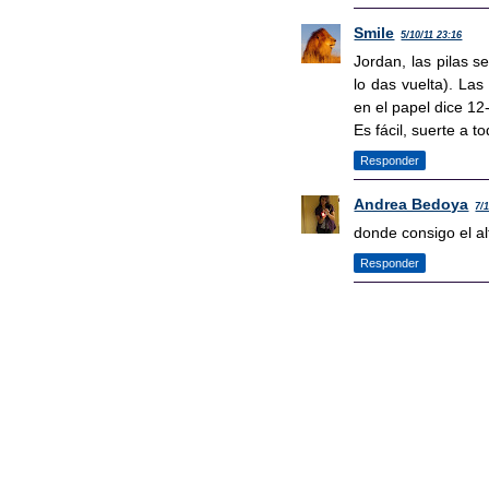
Smile
5/10/11 23:16
Jordan, las pilas s
lo das vuelta). La
en el papel dice 12
Es fácil, suerte a t
Responder
Andrea Bedoya
7/
donde consigo el al
Responder