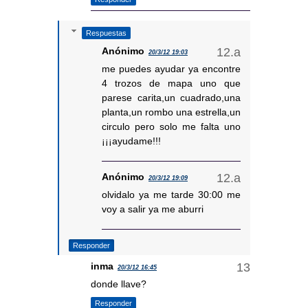
Respuestas
Anónimo
20/3/12 19:03
me puedes ayudar ya encontre
4 trozos de mapa uno que
parese carita,un cuadrado,una
planta,un rombo una estrella,un
circulo pero solo me falta uno
¡¡¡ayudame!!!
Anónimo
20/3/12 19:09
olvidalo ya me tarde 30:00 me
voy a salir ya me aburri
Responder
inma
20/3/12 16:45
donde llave?
Responder