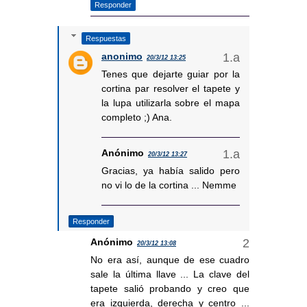
Responder
Respuestas
anonimo
20/3/12 13:25
Tenes que dejarte guiar por la
cortina par resolver el tapete y
la lupa utilizarla sobre el mapa
completo ;) Ana.
Anónimo
20/3/12 13:27
Gracias, ya había salido pero
no vi lo de la cortina ... Nemme
Responder
Anónimo
20/3/12 13:08
No era así, aunque de ese cuadro
sale la última llave ... La clave del
tapete salió probando y creo que
era izquierda, derecha y centro ...