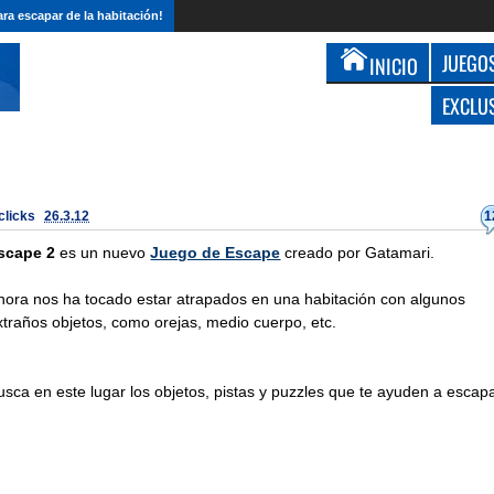
ra escapar de la habitación!
JUEGOS
INICIO
EXCLU
 clicks
26.3.12
1
scape 2
es un nuevo
Juego de Escape
creado por Gatamari.
hora nos ha tocado estar atrapados en una habitación con algunos
xtraños objetos, como orejas, medio cuerpo, etc.
usca en este lugar los objetos, pistas y puzzles que te ayuden a escapa