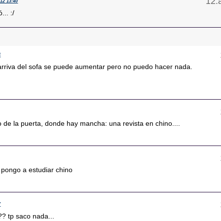
/12 13:40
... :/
4
l arriva del sofa se puede aumentar pero no puedo hacer nada.
o de la puerta, donde hay mancha: una revista en chino....
ongo a estudiar chino
7
??? tp saco nada...