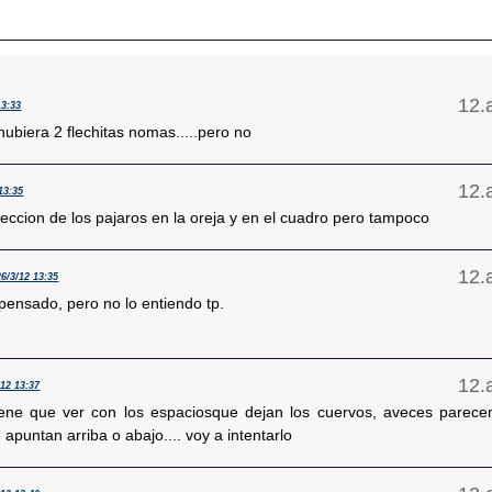
13:33
i hubiera 2 flechitas nomas.....pero no
13:35
reccion de los pajaros en la oreja y en el cuadro pero tampoco
26/3/12 13:35
 pensado, pero no lo entiendo tp.
/12 13:37
iene que ver con los espaciosque dejan los cuervos, aveces parece
 apuntan arriba o abajo.... voy a intentarlo