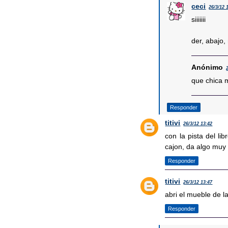
ceci
26/3/12 
siiiiiii
der, abajo, 
Anónimo
que chica m
Responder
titivi
26/3/12 13:42
con la pista del li
cajon, da algo muy
Responder
titivi
26/3/12 13:47
abri el mueble de l
Responder