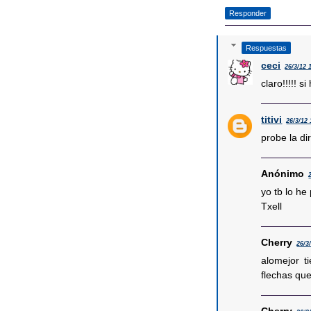
Responder
Respuestas
ceci
26/3/12 
claro!!!!! s
titivi
26/3/12 
probe la di
Anónimo
yo tb lo he
Txell
Cherry
26/3
alomejor t
flechas que