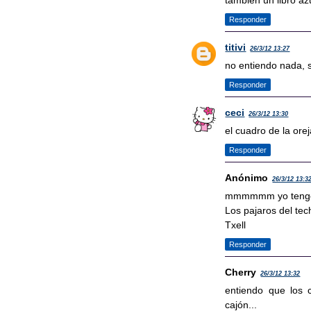
tambien un libro azu
Responder
titivi
26/3/12 13:27
no entiendo nada, 
Responder
ceci
26/3/12 13:30
el cuadro de la ore
Responder
Anónimo
26/3/12 13:3
mmmmmm yo tengo
Los pajaros del te
Txell
Responder
Cherry
26/3/12 13:32
entiendo que los 
cajón...