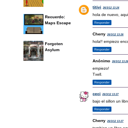
titivi
26/3/12 13:24
hola de nuevo, aqu
Recuerdo:
Maps Escape
Responder
Cherry
26/3/12 13:26
hola!! empiezo enc
Forgoten
Asylum
Responder
Anónimo
26/3/12 13:2
empiezo!
Txell.
Responder
ceci
26/3/12 13:27
bajo el sillon un li
Responder
Cherry
26/3/12 13:27