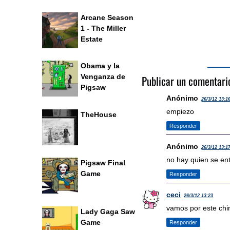
Arcane Season
1 - The Miller
Estate
Obama y la
Venganza de
Publicar un comentari
Pigsaw
Anónimo
26/3/12 13:1
empiezo
TheHouse
Responder
Anónimo
26/3/12 13:1
no hay quien se ent
Pigsaw Final
Game
Responder
ceci
26/3/12 13:23
vamos por este chino!
Lady Gaga Saw
Game
Responder