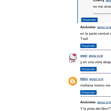
Cherry
26/3
no me sirvió
Responder
Anónimo
26/3/12 13:3
en la parte centra
Txell
Responder
ceci
26/3/12 13:36
y en una vista abaj
Responder
titivi
26/3/12 13:37
mañana mismo me p
Responder
Anónimo
26/3/12 13:3
Y la pista del libro