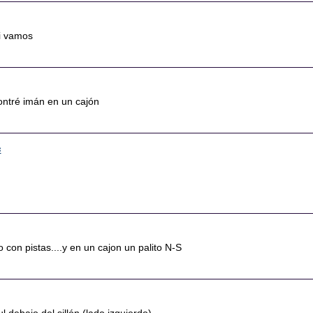
i vamos
ontré imán en un cajón
6
bro con pistas....y en un cajon un palito N-S