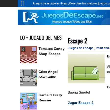
Juegos de escape en línea: ¡Descubre los mejores juegos pa
LO + JUGADO DEL MES
Escape 2
Juegos de Escape
,
Point and
Tomatea Candy
Shop Escape
E
A
e
Criss Angel
Saw Game
B
Buena Suerte!
Garfield Crazy
Rescue
Jugar Escape 2