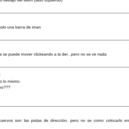
l debajo del sillón (lado izquierdo)
solo una barra de iman
ja se puede mover clickeando a la der...pero no se ve nada
2
 lo mismo.
cho???
cuervos son las pistas de dirección, pero no se como colocarlo en