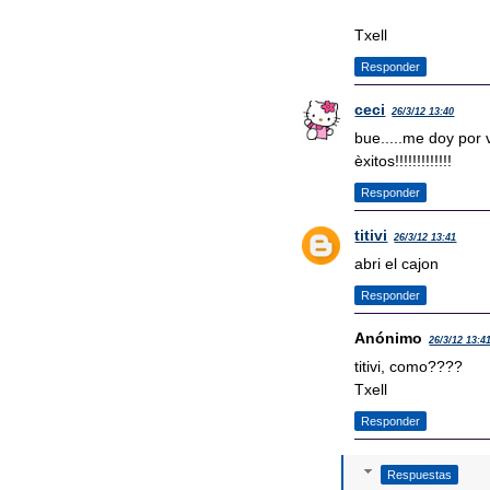
Txell
Responder
ceci
26/3/12 13:40
bue.....me doy por 
èxitos!!!!!!!!!!!!!
Responder
titivi
26/3/12 13:41
abri el cajon
Responder
Anónimo
26/3/12 13:4
titivi, como????
Txell
Responder
Respuestas