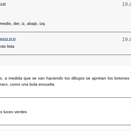
13:43
medio, der, iz, abajo, izq
26/3/12 15:15
ás lista
bro, a medida que se van haciendo los dibujos se apretan los botones 
 raro, como una bola envuelta
as luces verdes