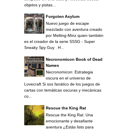
objetos y pistas...
Forgoten Asylum
Nuevo juego de escape
mezclado con aventura creado
por Melting-Minz quien también
es el creador de la serie SSSG - Super
Sneaky Spy Guy . H...
Necronomicon Book of Dead
Names
Necronomicon: Estrategia
oscura en el universo de
Lovecraft Si sos fanático de los juegos de
cartas con temáticas oscuras y mecánicas
co...
Rescue the King Rat
Rescue the King Rat: Una
emocionante y desafiante
aventura ¿Estás listo para