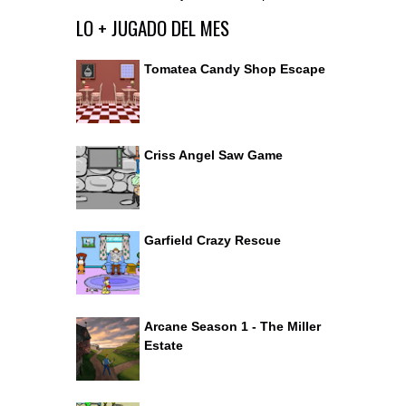
Ir al editor de comentarios
LO + JUGADO DEL MES
Tomatea Candy Shop Escape
Criss Angel Saw Game
Garfield Crazy Rescue
Arcane Season 1 - The Miller
Estate