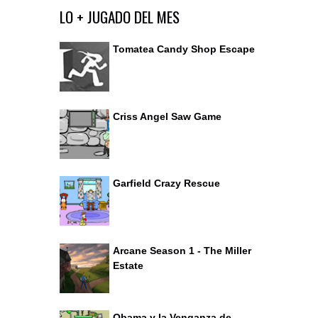
Ir al editor de comentarios
LO + JUGADO DEL MES
Tomatea Candy Shop Escape
Criss Angel Saw Game
Garfield Crazy Rescue
Arcane Season 1 - The Miller
Estate
Obama y la Venganza de