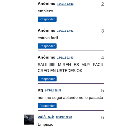
Anónimo
13/3/12 13:44
empiezo
Responder
Anónimo
13/3/12 13:51
estuvo facil
Responder
Anónimo
13/3/12 21:43
SALIIIIIIIII MIREN ES MUY FACIL
CREO EN USTEDES OK
Responder
rtg
14/3/12 19:38
nonimo segui ablando no lo pasasta
Responder
val3_v-k
12/4/12 17:05
Empiezo!