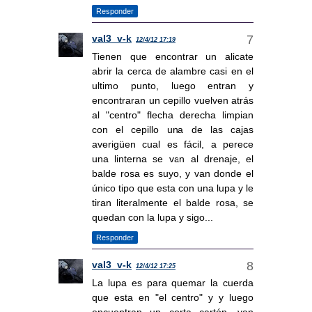
Responder
val3_v-k
12/4/12 17:19
Tienen que encontrar un alicate
abrir la cerca de alambre casi en el
ultimo punto, luego entran y
encontraran un cepillo vuelven atrás
al "centro" flecha derecha limpian
con el cepillo una de las cajas
averigüen cual es fácil, a perece
una linterna se van al drenaje, el
balde rosa es suyo, y van donde el
único tipo que esta con una lupa y le
tiran literalmente el balde rosa, se
quedan con la lupa y sigo...
Responder
val3_v-k
12/4/12 17:25
La lupa es para quemar la cuerda
que esta en "el centro" y y luego