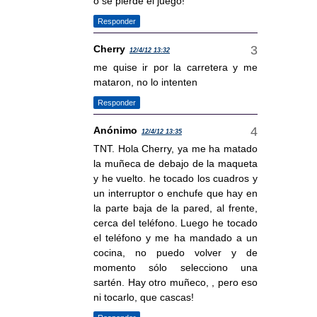
o se pierde el juego!
Responder
Cherry
12/4/12 13:32
me quise ir por la carretera y me
mataron, no lo intenten
Responder
Anónimo
12/4/12 13:35
TNT. Hola Cherry, ya me ha matado
la muñeca de debajo de la maqueta
y he vuelto. he tocado los cuadros y
un interruptor o enchufe que hay en
la parte baja de la pared, al frente,
cerca del teléfono. Luego he tocado
el teléfono y me ha mandado a un
cocina, no puedo volver y de
momento sólo selecciono una
sartén. Hay otro muñeco, , pero eso
ni tocarlo, que cascas!