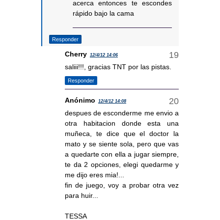
acerca entonces te escondes
rápido bajo la cama
Responder
Cherry
12/4/12 14:06
saliii!!!, gracias TNT por las pistas.
Responder
Anónimo
12/4/12 14:08
despues de esconderme me envio a
otra habitacion donde esta una
muñeca, te dice que el doctor la
mato y se siente sola, pero que vas
a quedarte con ella a jugar siempre,
te da 2 opciones, elegi quedarme y
me dijo eres mia!...
fin de juego, voy a probar otra vez
para huir...
TESSA