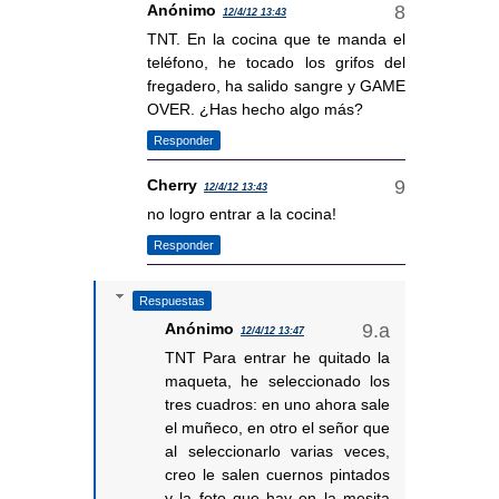
Anónimo
12/4/12 13:43
TNT. En la cocina que te manda el
teléfono, he tocado los grifos del
fregadero, ha salido sangre y GAME
OVER. ¿Has hecho algo más?
Responder
Cherry
12/4/12 13:43
no logro entrar a la cocina!
Responder
Respuestas
Anónimo
12/4/12 13:47
TNT Para entrar he quitado la
maqueta, he seleccionado los
tres cuadros: en uno ahora sale
el muñeco, en otro el señor que
al seleccionarlo varias veces,
creo le salen cuernos pintados
y la foto que hay en la mesita