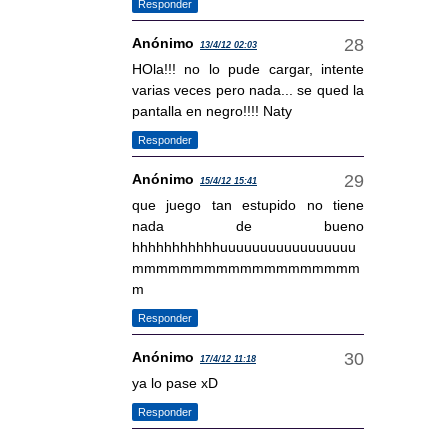
Responder
Anónimo
13/4/12 02:03
HOla!!! no lo pude cargar, intente
varias veces pero nada... se qued la
pantalla en negro!!!! Naty
Responder
Anónimo
15/4/12 15:41
que juego tan estupido no tiene
nada de bueno
hhhhhhhhhhhuuuuuuuuuuuuuuuuu
mmmmmmmmmmmmmmmmmmm
m
Responder
Anónimo
17/4/12 11:18
ya lo pase xD
Responder