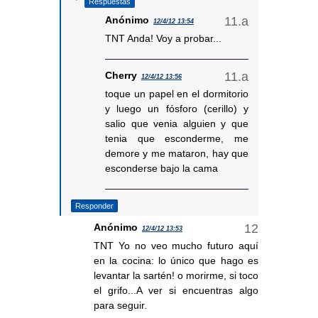
Respuestas
Anónimo
12/4/12 13:54
TNT Anda! Voy a probar...
Cherry
12/4/12 13:56
toque un papel en el dormitorio
y luego un fósforo (cerillo) y
salio que venia alguien y que
tenia que esconderme, me
demore y me mataron, hay que
esconderse bajo la cama
Responder
Anónimo
12/4/12 13:53
TNT Yo no veo mucho futuro aquí
en la cocina: lo único que hago es
levantar la sartén! o morirme, si toco
el grifo...A ver si encuentras algo
para seguir.