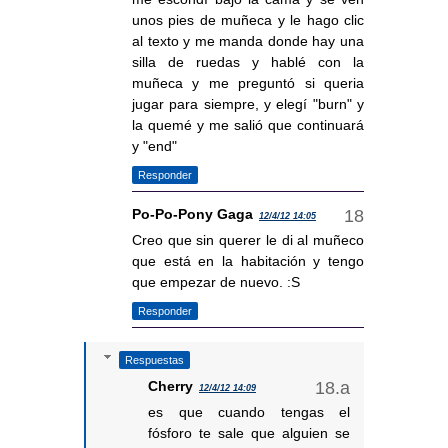
unos pies de muñeca y le hago clic
al texto y me manda donde hay una
silla de ruedas y hablé con la
muñeca y me preguntó si queria
jugar para siempre, y elegí "burn" y
la quemé y me salió que continuará
y "end"
Responder
Po-Po-Pony Gaga
12/4/12 14:05
Creo que sin querer le di al muñeco
que está en la habitación y tengo
que empezar de nuevo. :S
Responder
Respuestas
Cherry
12/4/12 14:09
es que cuando tengas el
fósforo te sale que alguien se