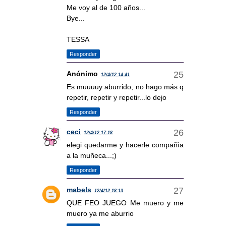
Me voy al de 100 años...
Bye...
TESSA
Responder
Anónimo
12/4/12 14:41
Es muuuuy aburrido, no hago más q
repetir, repetir y repetir...lo dejo
Responder
ceci
12/4/12 17:18
elegi quedarme y hacerle compañìa
a la muñeca...;)
Responder
mabels
12/4/12 18:13
QUE FEO JUEGO Me muero y me
muero ya me aburrio