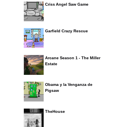
Criss Angel Saw Game
Garfield Crazy Rescue
Arcane Season 1 - The Miller
Estate
Obama y la Venganza de
Pigsaw
TheHouse