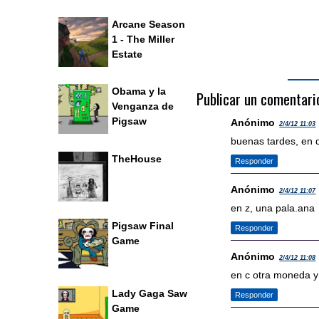
Arcane Season
1 - The Miller
Estate
Obama y la
Publicar un comentari
Venganza de
Pigsaw
Anónimo
2/4/12 11:03
buenas tardes, en
TheHouse
Responder
Anónimo
2/4/12 11:07
en z, una pala.ana
Pigsaw Final
Responder
Game
Anónimo
2/4/12 11:08
en c otra moneda y
Lady Gaga Saw
Responder
Game