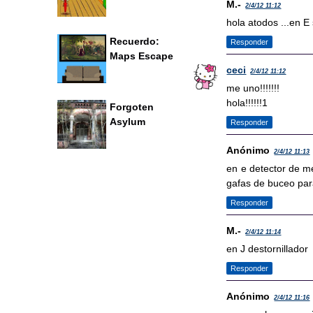
M.-
2/4/12 11:12
hola atodos ...en 
Recuerdo:
Responder
Maps Escape
ceci
2/4/12 11:12
me uno!!!!!!!
hola!!!!!!1
Forgoten
Asylum
Responder
Anónimo
2/4/12 11:13
en e detector de me
gafas de buceo par
Responder
M.-
2/4/12 11:14
en J destornillador
Responder
Anónimo
2/4/12 11:16