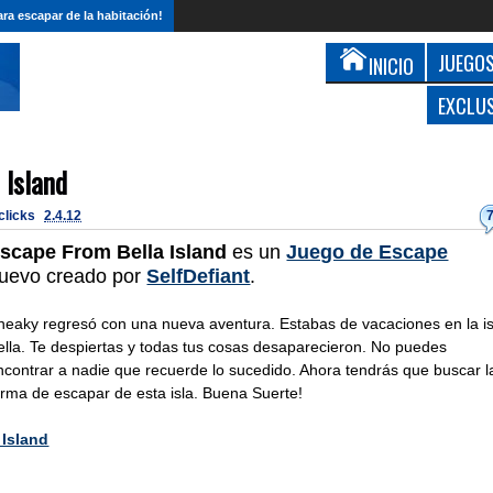
ra escapar de la habitación!
JUEGOS
INICIO
EXCLU
 Island
 clicks
2.4.12
scape From Bella Island
es un
Juego de Escape
uevo creado por
SelfDefiant
.
neaky regresó con una nueva aventura. Estabas de vacaciones en la is
ella. Te despiertas y todas tus cosas desaparecieron. No puedes
ncontrar a nadie que recuerde lo sucedido. Ahora tendrás que buscar l
orma de escapar de esta isla. Buena Suerte!
 Island