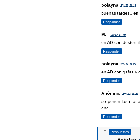
polayna
2/4/12 11:19
buenas tardes.. en 
Responder
M.-
2/4/12 11:19
en AD con destornil
Responder
polayna
2/4/12 11:22
en AD con gafas y 
Responder
Anónimo
2/4/12 11:22
se ponen las moned
ana
Responder
Respuestas