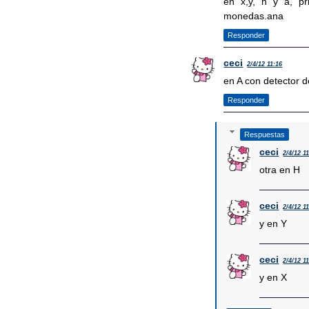
en x,y, h y a, p
monedas.ana
Responder
ceci
2/4/12 11:16
en A con detector 
Responder
Respuestas
ceci
2/4/12 1
otra en H
ceci
2/4/12 1
y en Y
ceci
2/4/12 1
y en X