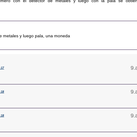
rimero con el detector de metales y luego con la pala se obtie
de metales y luego pala, una moneda
1:17
1:18
1:18