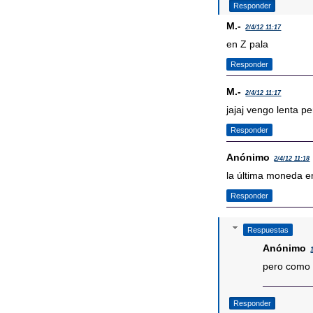
Responder
M.-
2/4/12 11:17
en Z pala
Responder
M.-
2/4/12 11:17
jajaj vengo lenta pe
Responder
Anónimo
2/4/12 11:18
la última moneda e
Responder
Respuestas
Anónimo
pero como 
Responder