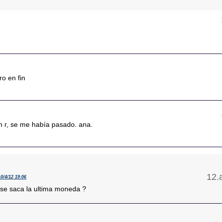
ro en fin
n r, se me había pasado. ana.
10/4/12 19:06
se saca la ultima moneda ?