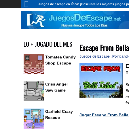
Juegos de escape en línea: ¡Descubre los mejores juegos pa
LO + JUGADO DEL MES
Escape From Bella
Juegos de Escape
,
Point and
Tomatea Candy
Shop Escape
E
n
Criss Angel
S
Saw Game
B
e
f
Garfield Crazy
Jugar Escape From Bella
Rescue