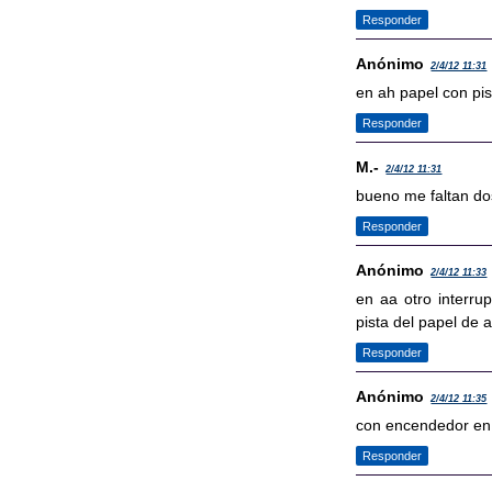
Responder
Anónimo
2/4/12 11:31
en ah papel con pist
Responder
M.-
2/4/12 11:31
bueno me faltan do
Responder
Anónimo
2/4/12 11:33
en aa otro interru
pista del papel de 
Responder
Anónimo
2/4/12 11:35
con encendedor en 
Responder