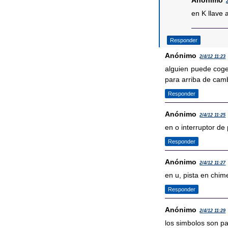
Anónimo
en K llave 
Responder
Anónimo
2/4/12 11:23
alguien puede coger
para arriba de camb
Responder
Anónimo
2/4/12 11:25
en o interruptor de
Responder
Anónimo
2/4/12 11:27
en u, pista en chi
Responder
Anónimo
2/4/12 11:29
los simbolos son p