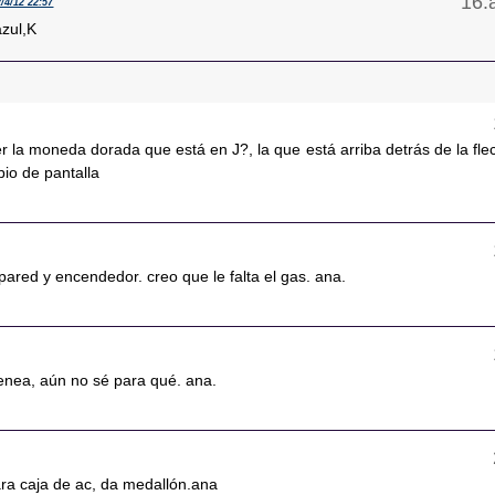
2/4/12 22:57
azul,K
 la moneda dorada que está en J?, la que está arriba detrás de la fle
io de pantalla
 pared y encendedor. creo que le falta el gas. ana.
menea, aún no sé para qué. ana.
ara caja de ac, da medallón.ana