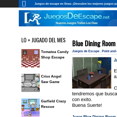
Juegos de escape en línea: ¡Descubre los mejores juegos pa
LO + JUGADO DEL MES
Blue Dining Room
Juegos de Escape
,
Point and
Tomatea Candy
Shop Escape
J
E
a
Criss Angel
Saw Game
C
tendremos que buscar 
con exito.
Garfield Crazy
Buena Suerte!
Rescue
Jugar Blue Dining Room