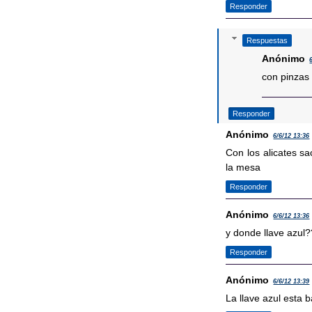
Responder
Respuestas
Anónimo
con pinzas
Responder
Anónimo
6/6/12 13:36
Con los alicates sa
la mesa
Responder
Anónimo
6/6/12 13:36
y donde llave azul?
Responder
Anónimo
6/6/12 13:39
La llave azul esta 