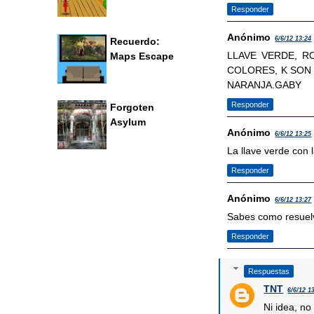
Responder
Anónimo
6/6/12 13:24
Recuerdo:
LLAVE VERDE, R
Maps Escape
COLORES, K SON 
NARANJA.GABY
Responder
Forgoten
Asylum
Anónimo
6/6/12 13:25
La llave verde con 
Responder
Anónimo
6/6/12 13:27
Sabes como resuelv
Responder
Respuestas
TNT
6/6/12 1
Ni idea, no