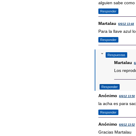
alguien sabe como e
Responder
Martalau
6/6/12 13:44
Para la llave azul 
Responder
Respuestas
Martalau
6
Los reprod
Responder
Anónimo
6/6/12 13:50
la acha es para saca
Responder
Anónimo
6/6/12 13:52
Gracias Martalau