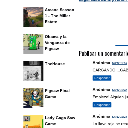
Arcane Season
1 - The Miller
Estate
Obama y la
Venganza de
Pigsaw
Publicar un comentari
Anónimo
TheHouse
6/6/12 13:16
CARGANDO....GAB
Responder
Anónimo
Pigsaw Final
6/6/12 13:22
Game
Empiezo! Alguien j
Responder
Anónimo
Lady Gaga Saw
6/6/12 13:23
Game
La llave roja se res