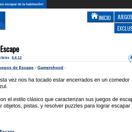
ra escapar de la habitación!
JUEGOS
INICIO
EXCLU
 Escape
 clicks
6.6.12
uegos de Escape
-
Gamershood
-
sta vez nos ha tocado estar encerrados en un comedor
zul.
on el estilo clásico que caracterizan sus juegos de esc
objetos, pistas, y resolver puzzles para lograr escapar
 Escape