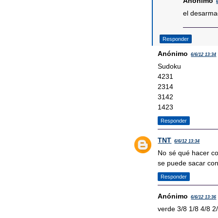
Anónimo
el desarma
Responder
Anónimo
6/6/12 13:34
Sudoku
4231
2314
3142
1423
Responder
TNT
6/6/12 13:34
No sé qué hacer con
se puede sacar co
Responder
Anónimo
6/6/12 13:36
verde 3/8 1/8 4/8 2