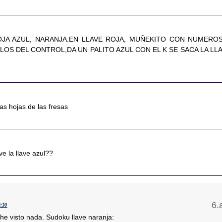
OJA AZUL, NARANJA.EN LLAVE ROJA, MUÑEKITO CON NUMERO
LOS DEL CONTROL,DA UN PALITO AZUL CON EL K SE SACA LA LL
las hojas de las fresas
e la llave azul??
3:30
 he visto nada. Sudoku llave naranja: