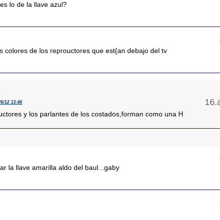
s lo de la llave azul?
los colores de los reprouctores que est{an debajo del tv
/6/12 13:46
uctores y los parlantes de los costados,forman como una H
r la llave amarilla aldo del baul...gaby