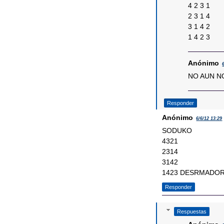
4 2 3 1
2 3 1 4
3 1 4 2
1 4 2 3
Anónimo
NO AUN N
Responder
Anónimo
6/6/12 13:29
SODUKO
4321
2314
3142
1423 DESRMADO
Responder
Respuestas