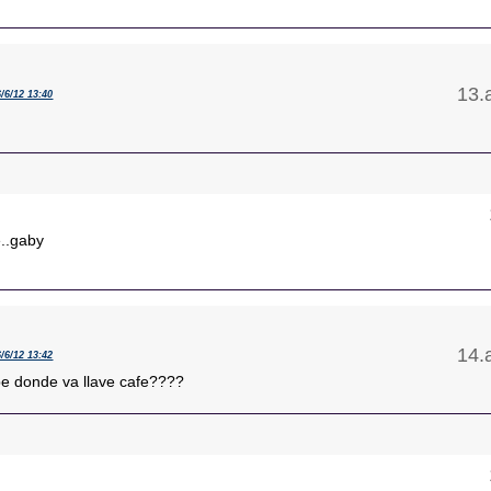
6/6/12 13:40
e..gaby
6/6/12 13:42
be donde va llave cafe????