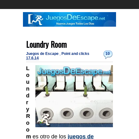
Loundry Room
Juegos de Escape
,
Point and clicks
10
17.6.14
L
o
u
n
d
r
y
R
o
o
m
es otro de los
juegos de