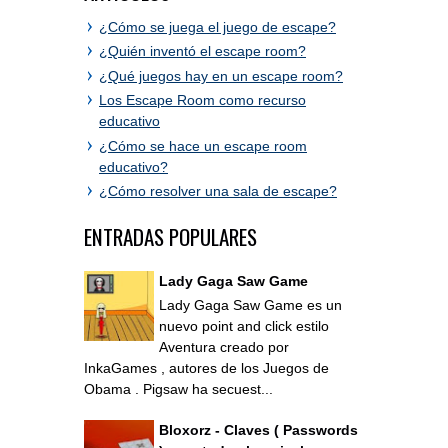
¿Cómo se juega el juego de escape?
¿Quién inventó el escape room?
¿Qué juegos hay en un escape room?
Los Escape Room como recurso
educativo
¿Cómo se hace un escape room
educativo?
¿Cómo resolver una sala de escape?
ENTRADAS POPULARES
Lady Gaga Saw Game
Lady Gaga Saw Game es un
nuevo point and click estilo
Aventura creado por
InkaGames , autores de los Juegos de
Obama . Pigsaw ha secuest...
Bloxorz - Claves ( Passwords