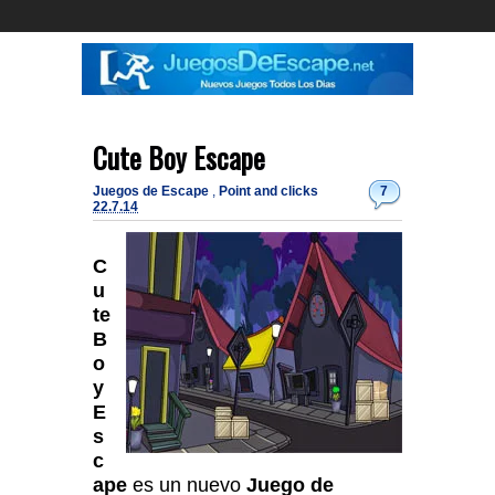
Cute Boy Escape
Juegos de Escape
,
Point and clicks
7
22.7.14
C
u
te
B
o
y
E
s
c
ape
es un nuevo
Juego de