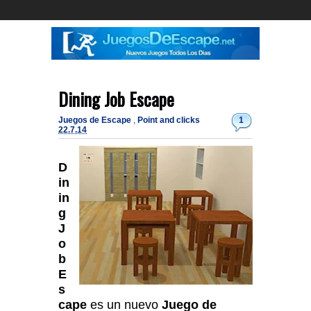
Dining Job Escape
Juegos de Escape
,
Point and clicks
1
22.7.14
D
in
in
g
J
o
b
E
s
cape
es un nuevo
Juego de