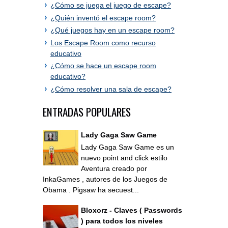
¿Cómo se juega el juego de escape?
¿Quién inventó el escape room?
¿Qué juegos hay en un escape room?
Los Escape Room como recurso
educativo
¿Cómo se hace un escape room
educativo?
¿Cómo resolver una sala de escape?
ENTRADAS POPULARES
Lady Gaga Saw Game
Lady Gaga Saw Game es un
nuevo point and click estilo
Aventura creado por
InkaGames , autores de los Juegos de
Obama . Pigsaw ha secuest...
Bloxorz - Claves ( Passwords
) para todos los niveles