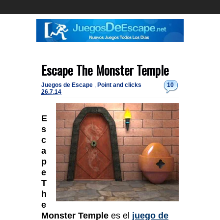
Escape The Monster Temple
Juegos de Escape
,
Point and clicks
10
26.7.14
E
s
c
a
p
e
T
h
e
Monster Temple
es el
juego de