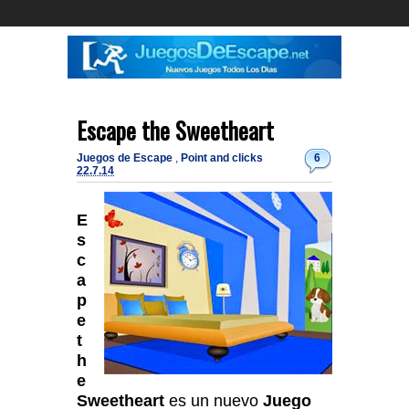
Escape the Sweetheart
Juegos de Escape
,
Point and clicks
6
22.7.14
E
s
c
a
p
e
t
h
e
Sweetheart
es un nuevo
Juego