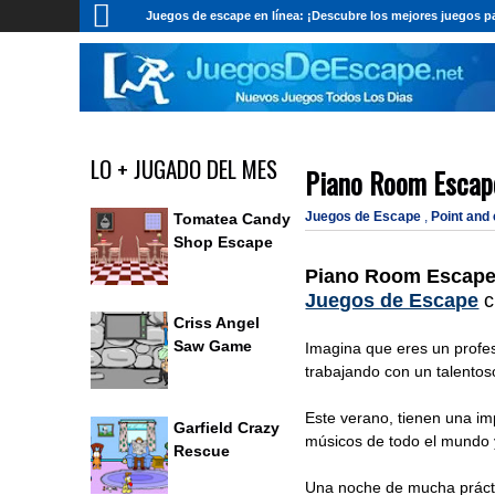
Juegos de escape en línea: ¡Descubre los mejores juegos pa
LO + JUGADO DEL MES
Piano Room Escap
Juegos de Escape
,
Point and
Tomatea Candy
Shop Escape
Piano Room Escap
Juegos de Escape
c
Criss Angel
Saw Game
Imagina que eres un profe
trabajando con un talentos
Este verano, tienen una i
Garfield Crazy
músicos de todo el mundo y
Rescue
Una noche de mucha prácti