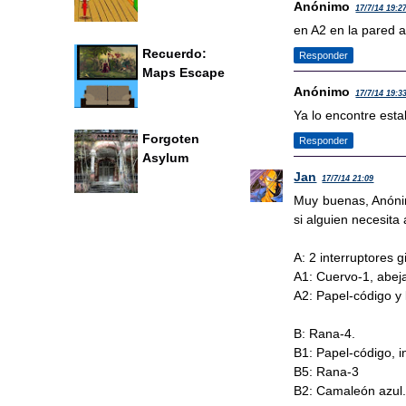
Anónimo
17/7/14 19:2
en A2 en la pared a
Recuerdo:
Responder
Maps Escape
Anónimo
17/7/14 19:3
Ya lo encontre esta
Forgoten
Responder
Asylum
Jan
17/7/14 21:09
Muy buenas, Anónim
si alguien necesita
A: 2 interruptores g
A1: Cuervo-1, abeja
A2: Papel-código y
B: Rana-4.
B1: Papel-código, in
B5: Rana-3
B2: Camaleón azul