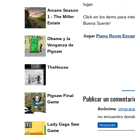
lugar.
Arcane Season
1 - The Miller
Click en los items para int
Estate
Buena Suerte!
Jugar
Piano Room Esca
Obama y la
Venganza de
Pigsaw
TheHouse
Pigsaw Final
Publicar un comentari
Game
Anónimo
17/7/14 19:2
no encuentro donde
Lady Gaga Saw
Responder
Game