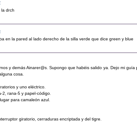
7
 la drch
3
ba en la pared al lado derecho de la silla verde que dice green y blue
os y demás Ainarer@s. Supongo que habéis salido ya. Dejo mi guía 
 alguna cosa.
iratorios y uno eléctrico.
-2, rana-5 y papel-código.
 lugar para camaleón azul.
terruptor giratorio, cerraduras encriptada y del tigre.
.