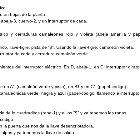
ico.
 en hojas de la planta.
abeja-3, cuervo-2, y un interruptor de cada.
ctrico y cerraduras camaleones rojo y violeta (abeja amarilla y pap
rico, llave-tigre, pista de "9". Usando la llave-tigre, camaleón violeta.
erruptor de cada y cerradura camaleón verde.
entos del interruptor eléctrico. En D, abeja-1; en C, interruptor girator
re en A1 (camaleón verde y pista), en B1 y en C1 (papel-código).
camaleónicas verde, negra y azul (papel-código, flamenco e interrupto
e de lo cuadraditos (rana-1) y el los "9" y ya tenemos las ranas.
-código.
 la puerta que nos da la llave desencriptadora.
ulpos y ya tenemos la llave de salida.