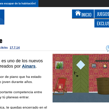
ra escapar de la habitación!
JUEGOS
INICIO
EXCLU
e
 clicks
17.7.14
e
es uno de los nuevos
reados por
Ainars
.
sor de piano que ha estado
o joven durante años.
mportante competencia entre
 tú planeas entrar.
ca, te quedas encerrado en el