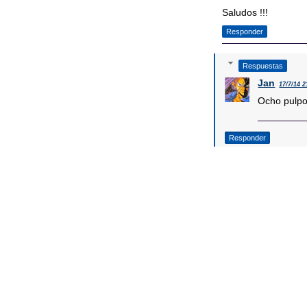
Saludos !!!
Responder
Respuestas
Jan
17/7/14 2
Ocho pulpos
Responder