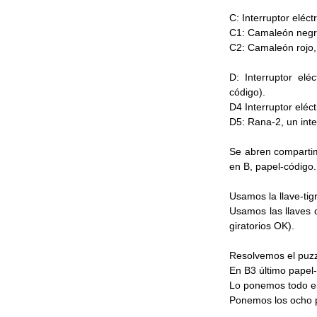
C: Interruptor eléctr
C1: Camaleón negro
C2: Camaleón rojo, 
D: Interruptor elé
código).
D4 Interruptor eléct
D5: Rana-2, un int
Se abren compartimi
en B, papel-código.
Usamos la llave-tig
Usamos las llaves 
giratorios OK).
Resolvemos el puzzl
En B3 último papel
Lo ponemos todo en
Ponemos los ocho p