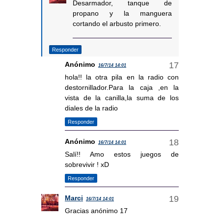
Desarmador, tanque de
propano y la manguera
cortando el arbusto primero.
Responder
Anónimo
16/7/14 14:01
hola!! la otra pila en la radio con
destornillador.Para la caja ,en la
vista de la canilla,la suma de los
diales de la radio
Responder
Anónimo
16/7/14 14:01
Salí!! Amo estos juegos de
sobrevivir ! xD
Responder
Marci
16/7/14 14:01
Gracias anónimo 17