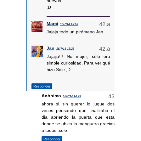
huevos.
;D
Marci
16/7/14 15:10
Jajaja todo un pirómano Jan.
Jan
16/7/14 15:26
Jajajja!!! No mujer, sólo era
simple curiosidad. Para ver qué
hizo Sole ;D
Responder
Anónimo
16/7/14 14:29
ahora si sin querer lo jugue dos
veces pensando que finalizaba el
dia abriendo la puerta que esta
donde se ubica la manguera gracias
a todos ,sole
Responder