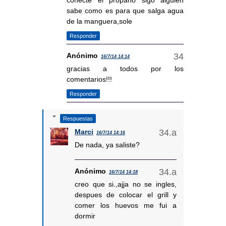
conecte el propano sigo alguien
sabe como es para que salga agua
de la manguera,sole
Responder
Anónimo
16/7/14 14:14
gracias a todos por los
comentarios!!!
Responder
Respuestas
Marci
16/7/14 14:16
De nada, ya saliste?
Anónimo
16/7/14 14:18
creo que si.,ajja no se ingles,
despues de colocar el grill y
comer los huevos me fui a
dormir