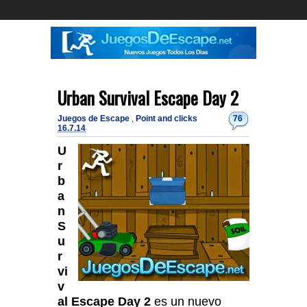
Urban Survival Escape Day 2
Juegos de Escape
,
Point and clicks
76
16.7.14
U
r
b
a
n
S
u
r
vi
v
al Escape Day 2
es un nuevo