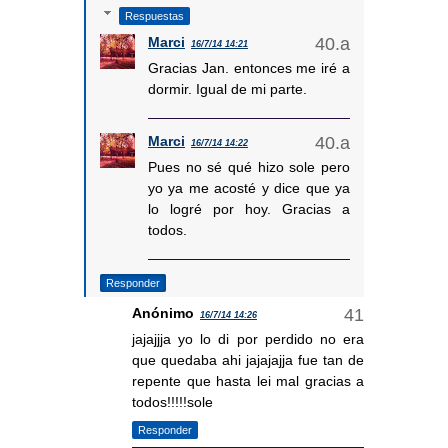
Respuestas
Marci
16/7/14 14:21
Gracias Jan. entonces me iré a
dormir. Igual de mi parte.
Marci
16/7/14 14:22
Pues no sé qué hizo sole pero
yo ya me acosté y dice que ya
lo logré por hoy. Gracias a
todos.
Responder
Anónimo
16/7/14 14:26
jajajjja yo lo di por perdido no era
que quedaba ahi jajajajja fue tan de
repente que hasta lei mal gracias a
todos!!!!!sole
Responder