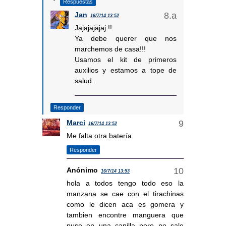
Respuestas
Jan
16/7/14 13:52
Jajajajajaj !!
Ya debe querer que nos
marchemos de casa!!!
Usamos el kit de primeros
auxilios y estamos a tope de
salud.
Responder
Marci
16/7/14 13:52
Me falta otra batería.
Responder
Anónimo
16/7/14 13:53
hola a todos tengo todo eso la
manzana se cae con el tirachinas
como le dicen aca es gomera y
tambien encontre manguera que
puse en una canilla pero no sale