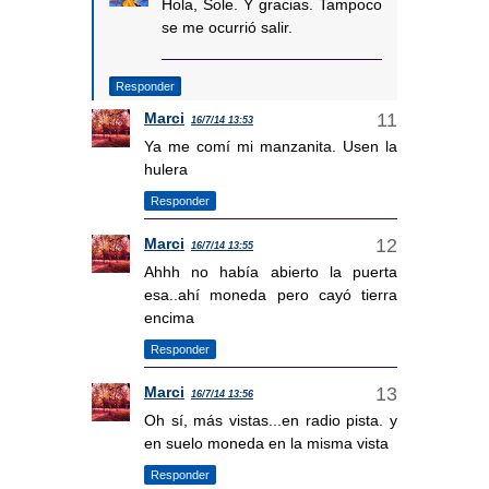
Hola, Sole. Y gracias. Tampoco
se me ocurrió salir.
Responder
Marci
16/7/14 13:53
Ya me comí mi manzanita. Usen la
hulera
Responder
Marci
16/7/14 13:55
Ahhh no había abierto la puerta
esa..ahí moneda pero cayó tierra
encima
Responder
Marci
16/7/14 13:56
Oh sí, más vistas...en radio pista. y
en suelo moneda en la misma vista
Responder