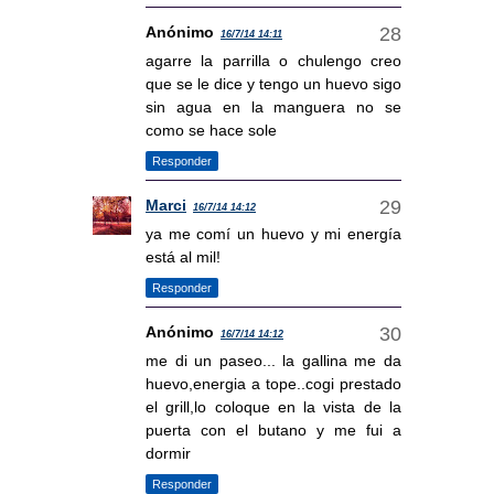
Anónimo
16/7/14 14:11
agarre la parrilla o chulengo creo
que se le dice y tengo un huevo sigo
sin agua en la manguera no se
como se hace sole
Responder
Marci
16/7/14 14:12
ya me comí un huevo y mi energía
está al mil!
Responder
Anónimo
16/7/14 14:12
me di un paseo... la gallina me da
huevo,energia a tope..cogi prestado
el grill,lo coloque en la vista de la
puerta con el butano y me fui a
dormir
Responder