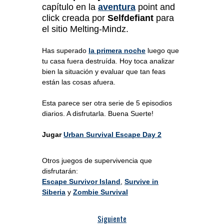
capítulo en la
aventura
point and
click creada por
Selfdefiant
para
el sitio Melting-Mindz.
Has superado
la primera noche
luego que
tu casa fuera destruída. Hoy toca analizar
bien la situación y evaluar que tan feas
están las cosas afuera.
Esta parece ser otra serie de 5 episodios
diarios. A disfrutarla. Buena Suerte!
Jugar
Urban Survival Escape Day 2
Otros juegos de supervivencia que
disfrutarán:
Escape Survivor Island
,
Survive in
Siberia
y
Zombie Survival
Siguiente