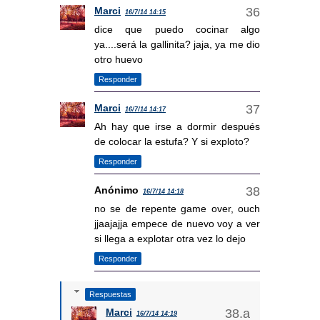
Marci
16/7/14 14:15
dice que puedo cocinar algo
ya....será la gallinita? jaja, ya me dio
otro huevo
Responder
Marci
16/7/14 14:17
Ah hay que irse a dormir después
de colocar la estufa? Y si exploto?
Responder
Anónimo
16/7/14 14:18
no se de repente game over, ouch
jjaajajja empece de nuevo voy a ver
si llega a explotar otra vez lo dejo
Responder
Respuestas
Marci
16/7/14 14:19