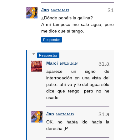
Jan
16/7/14 14:13
¿Dónde ponéis la gallina?
A mí tampoco me sale agua, pero
me dice que sí tengo.
Responder
Respuestas
Marci
16/7/14 14:14
aparece un signo de
interrogación en una vista del
patio...ahí va y lo del agua sólo
dice que tengo, pero no he
usado.
Jan
16/7/14 14:15
OK. no había ido hacia la
derecha ;P