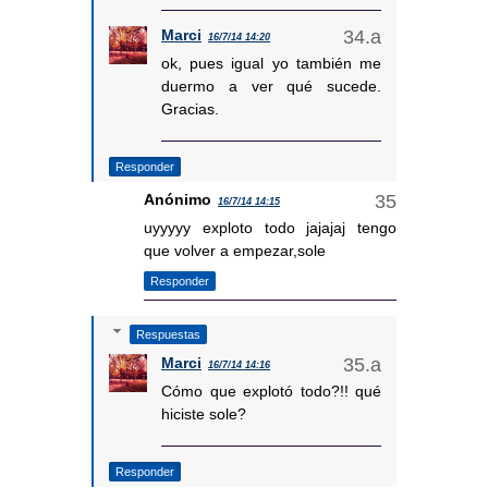
Marci
16/7/14 14:20
ok, pues igual yo también me
duermo a ver qué sucede.
Gracias.
Responder
Anónimo
16/7/14 14:15
uyyyyy exploto todo jajajaj tengo
que volver a empezar,sole
Responder
Respuestas
Marci
16/7/14 14:16
Cómo que explotó todo?!! qué
hiciste sole?
Responder