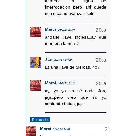
aparece un signo de
interrogacion pero ahi quede
no se como avanzar ,sole
Marci
16/7/14 14:07
ándale! llave inglesa..ay qué
memoria la mía :/
Jan
16/7/14 14:09
Es una llave de tuercas, no?
Marci
16/7/14 14:24
ay, yo ya no sé nada Jan,
jaja..pero creo qué sí, yo
confundo todas, jaja.
Responder
Marci
16/7/14 14:02