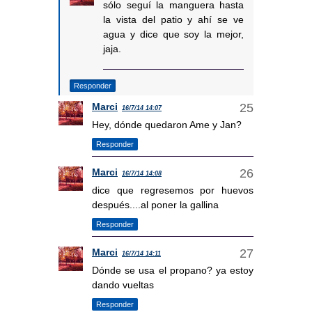
sólo seguí la manguera hasta
la vista del patio y ahí se ve
agua y dice que soy la mejor,
jaja.
Responder
Marci
16/7/14 14:07
Hey, dónde quedaron Ame y Jan?
Responder
Marci
16/7/14 14:08
dice que regresemos por huevos
después....al poner la gallina
Responder
Marci
16/7/14 14:11
Dónde se usa el propano? ya estoy
dando vueltas
Responder