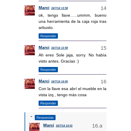
Marci
16/7/14 13:58
ok, tengo llave......ummm, bueno
una herramienta de la caja roja tras
arbusto.
Responder
Marci
16/7/14 13:58
Ah eres Sole jaja, sorry. No había
visto antes. Gracias :)
Responder
Marci
16/7/14 14:00
Con la llave esa abrí el mueble en la
vista izq , tengo más cosa
Responder
Respuestas
Marci
16/7/14 14:01