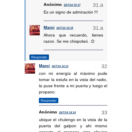
Anónimo
16/7/14 15:17
Es un signo de admiración !!!
Marci
16/7/14 15:19
Ahora que recuerdo, tienes
razon. Se me chispoteó. :D
Responder
Marci
16/7/14 14:13
con mi energía al máximo pude
tomar la estufa en la vista del radio,
la puse frente a mi puerta y luego el
propano.
Responder
Anónimo
16/7/14 14:14
ubique el chulengo en la vista de la
puerta del galpon y ahi mismo