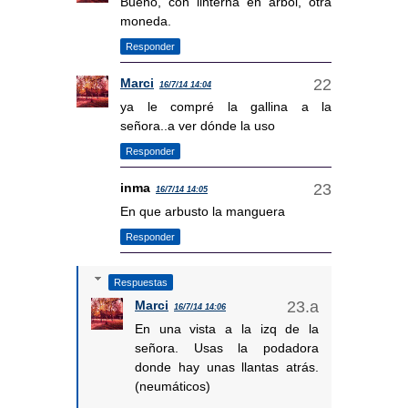
Bueno, con linterna en arbol, otra
moneda.
Responder
Marci
16/7/14 14:04
ya le compré la gallina a la
señora..a ver dónde la uso
Responder
inma
16/7/14 14:05
En que arbusto la manguera
Responder
Respuestas
Marci
16/7/14 14:06
En una vista a la izq de la
señora. Usas la podadora
donde hay unas llantas atrás.
(neumáticos)