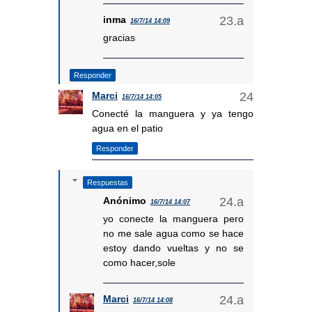
inma
16/7/14 14:09
gracias
Responder
Marci
16/7/14 14:05
Conecté la manguera y ya tengo
agua en el patio
Responder
Respuestas
Anónimo
16/7/14 14:07
yo conecte la manguera pero
no me sale agua como se hace
estoy dando vueltas y no se
como hacer,sole
Marci
16/7/14 14:08