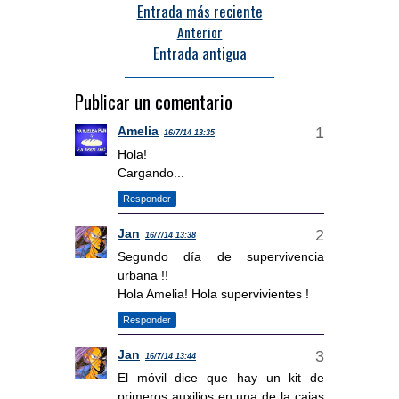
Entrada más reciente
Anterior
Entrada antigua
Publicar un comentario
Amelia
16/7/14 13:35
Hola!
Cargando...
Responder
Jan
16/7/14 13:38
Segundo día de supervivencia
urbana !!
Hola Amelia! Hola supervivientes !
Responder
Jan
16/7/14 13:44
El móvil dice que hay un kit de
primeros auxilios en una de la cajas