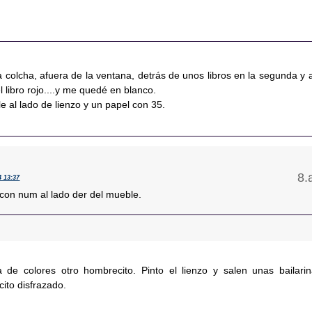
 colcha, afuera de la ventana, detrás de unos libros en la segunda y a
 el libro rojo....y me quedé en blanco.
 al lado de lienzo y un papel con 35.
4 13:37
 con num al lado der del mueble.
a de colores otro hombrecito. Pinto el lienzo y salen unas bailarin
cito disfrazado.