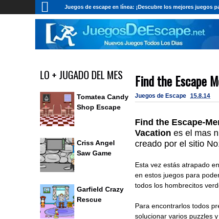
Juegos de escape en línea: ¡Descubre los mejores juegos pa
LO + JUGADO DEL MES
Find the Escape M
Juegos de Escape
15.8.14
Tomatea Candy
Shop Escape
Find the Escape-M
Vacation
es el mas 
creado por el sitio 
Criss Angel
Saw Game
Esta vez estás atrapado e
en estos juegos para poder
todos los hombrecitos verd
Garfield Crazy
Rescue
Para encontrarlos todos p
solucionar varios puzzles 