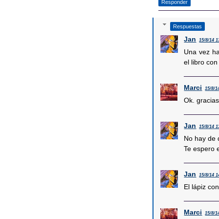
Responder
Respuestas
Jan
15/8/14 1
Una vez ha
el libro con 
Marci
15/8/1
Ok. gracias
Jan
15/8/14 1
No hay de 
Te espero e
Jan
15/8/14 1
El lápiz con
Marci
15/8/1