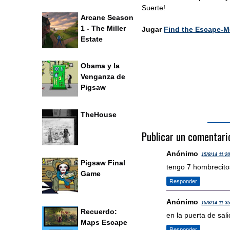
Suerte!
Arcane Season
1 - The Miller
Jugar
Find the Escape-M
Estate
Obama y la
Venganza de
Pigsaw
TheHouse
Publicar un comentari
Anónimo
15/8/14 11:2
Pigsaw Final
tengo 7 hombrecito
Game
Responder
Anónimo
15/8/14 11:3
Recuerdo:
en la puerta de sali
Maps Escape
Responder