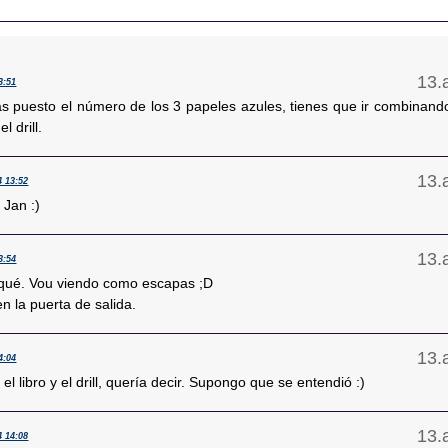
3:51
s puesto el número de los 3 papeles azules, tienes que ir combinand
el drill.
4 13:52
 Jan :)
3:54
qué. Vou viendo como escapas ;D
n la puerta de salida.
4:04
 el libro y el drill, quería decir. Supongo que se entendió :)
4 14:08