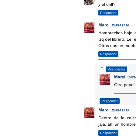
y el drill?
Responder
Marci
15/8/14 13:36
Hombrecitos bajo la
izq del librero..Leí
Otros dos en mueble
Responder
Respuestas
Marci
15/8/1
Otro papel
Responder
Marci
15/8/14 13:39
Dentro de la cajit
jaja..ahí un hombre
Responder