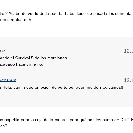
ás? Acabo de ver lo de la puerta. había leido de pasada los comentar
o recordaba..duh
3:49
ando el Survival 5 de los marcianos.
acabado hace un ratito.
15/8/14 20:39
! ¡ Hola, Jan ! ¡ qué emoción de verte por aquí! me derrito, vamos!!!
n papelito para la caja de la mesa....para qué son los nums de Drill? 
tas?