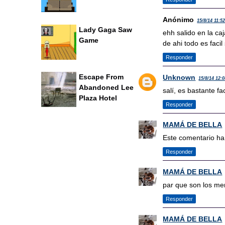
Anónimo
15/8/14 11:5
Lady Gaga Saw
ehh salido en la ca
Game
de ahi todo es facil 
Responder
Escape From
Unknown
15/8/14 12:
Abandoned Lee
salí, es bastante fac
Plaza Hotel
Responder
MAMÁ DE BELLA
Este comentario ha 
Responder
MAMÁ DE BELLA
par que son los m
Responder
MAMÁ DE BELLA