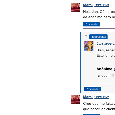
Marci
15/8/14 13:46
Hola Jan. Cómo est
de anónimo pero n
Responder
Respuestas
Jan
15/8/14 1
Bien, esper
Este lo he 
Anónimo
¡¡¡ oooh !!
Responder
Marci
15/8/14 13:47
Creo que me falta u
que hacer las cuen