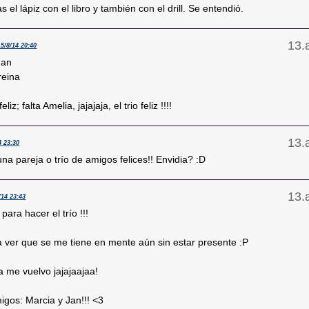
s el lápiz con el libro y también con el drill. Se entendió.
15/8/14 20:40
Jan
reina
eliz; falta Amelia, jajajaja, el trio feliz !!!!
4 23:30
na pareja o trío de amigos felices!! Envidia? :D
/14 23:43
para hacer el trío !!!
 ver que se me tiene en mente aún sin estar presente :P
 me vuelvo jajajaajaa!
igos: Marcia y Jan!!! <3