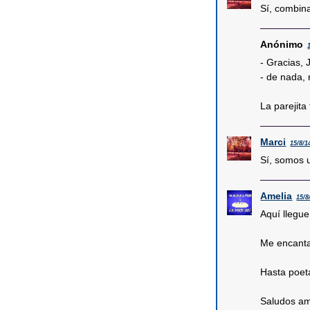
Sí, combina
Anónimo
- Gracias, 
- de nada, 
La parejita f
Marci
15/8/1
Sí, somos u
Amelia
15/8
Aquí llegue 
Me encanta
Hasta poeta
Saludos am