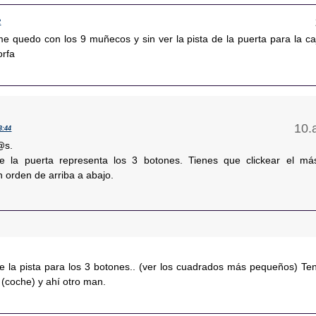
2
me quedo con los 9 muñecos y sin ver la pista de la puerta para la caj
orfa
3:44
@s.
e la puerta representa los 3 botones. Tienes que clickear el má
 orden de arriba a abajo.
ne la pista para los 3 botones.. (ver los cuadrados más pequeños) Te
o (coche) y ahí otro man.