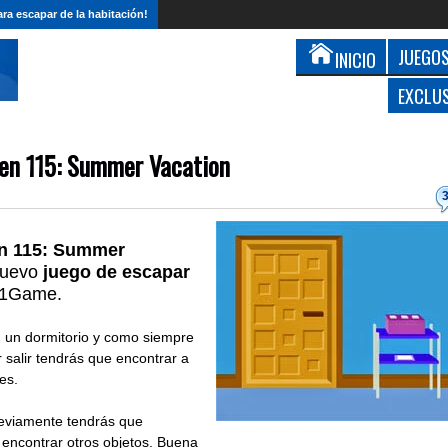
ra escapar de la habitación!
JUEGOS
INICIO
EXCLU
en 115: Summer Vacation
en 115: Summer
nuevo
juego de escapar
No1Game.
n un dormitorio y como siempre
 salir tendrás que encontrar a
es.
reviamente tendrás que
y encontrar otros objetos. Buena