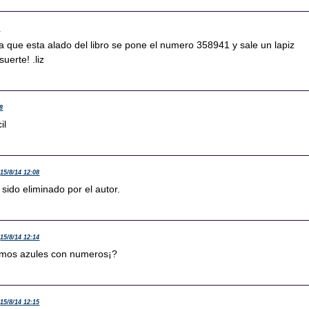
2
ja que esta alado del libro se pone el numero 358941 y sale un lapiz
suerte! .liz
08
il
15/8/14 12:08
sido eliminado por el autor.
15/8/14 12:14
emos azules con numeros¡?
15/8/14 12:15