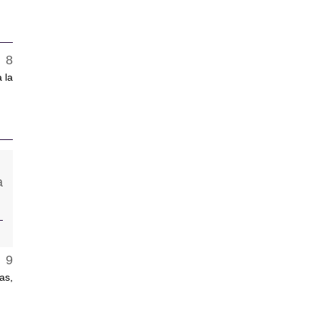
 la
as,