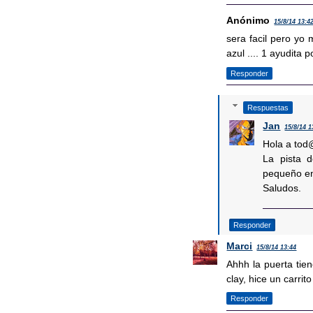
Anónimo
15/8/14 13:4
sera facil pero yo 
azul .... 1 ayudita p
Responder
Respuestas
Jan
15/8/14 1
Hola a tod
La pista d
pequeño en
Saludos.
Responder
Marci
15/8/14 13:44
Ahhh la puerta tie
clay, hice un carrit
Responder