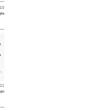
ita
s
ngo