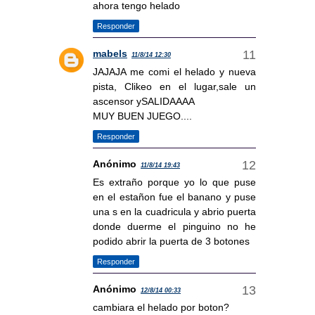
ahora tengo helado
Responder
mabels
11/8/14 12:30
JAJAJA me comi el helado y nueva
pista, Clikeo en el lugar,sale un
ascensor ySALIDAAAA
MUY BUEN JUEGO....
Responder
Anónimo
11/8/14 19:43
Es extraño porque yo lo que puse
en el estañon fue el banano y puse
una s en la cuadricula y abrio puerta
donde duerme el pinguino no he
podido abrir la puerta de 3 botones
Responder
Anónimo
12/8/14 00:33
cambiara el helado por boton?