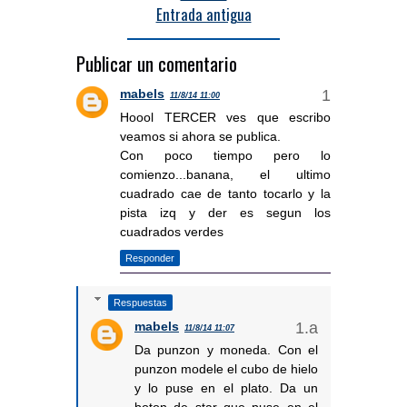
Entrada antigua
Publicar un comentario
mabels
11/8/14 11:00
Hoool TERCER ves que escribo
veamos si ahora se publica.
Con poco tiempo pero lo
comienzo...banana, el ultimo
cuadrado cae de tanto tocarlo y la
pista izq y der es segun los
cuadrados verdes
Responder
Respuestas
mabels
11/8/14 11:07
Da punzon y moneda. Con el
punzon modele el cubo de hielo
y lo puse en el plato. Da un
boton de star que puse en el