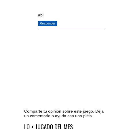
abi
Responder
Comparte tu opinión sobre este juego. Deja
un comentario o ayuda con una pista.
Ir al editor de comentarios
LO + JUGADO DEL MES