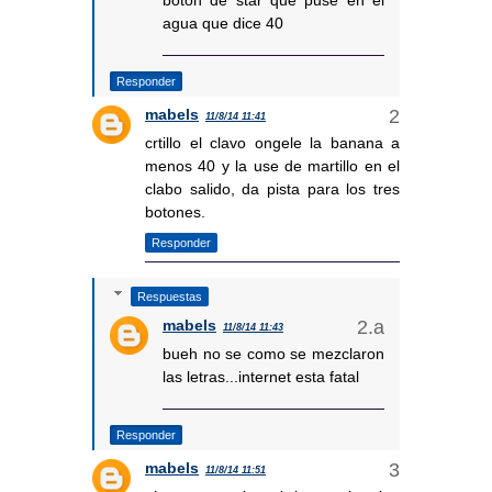
agua que dice 40
Responder
mabels
11/8/14 11:41
crtillo el clavo ongele la banana a
menos 40 y la use de martillo en el
clabo salido, da pista para los tres
botones.
Responder
Respuestas
mabels
11/8/14 11:43
bueh no se como se mezclaron
las letras...internet esta fatal
Responder
mabels
11/8/14 11:51