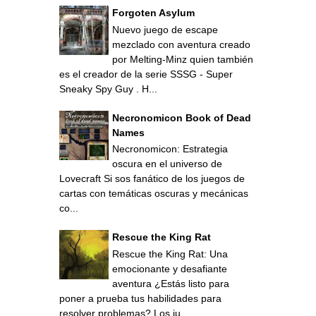
Forgoten Asylum
Nuevo juego de escape
mezclado con aventura creado
por Melting-Minz quien también
es el creador de la serie SSSG - Super
Sneaky Spy Guy . H...
Necronomicon Book of Dead
Names
Necronomicon: Estrategia
oscura en el universo de
Lovecraft Si sos fanático de los juegos de
cartas con temáticas oscuras y mecánicas
co...
Rescue the King Rat
Rescue the King Rat: Una
emocionante y desafiante
aventura ¿Estás listo para
poner a prueba tus habilidades para
resolver problemas? Los ju...