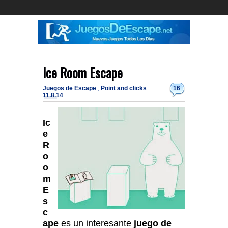
Ice Room Escape
Juegos de Escape
,
Point and clicks
16
11.8.14
Ic
e
R
o
o
m
E
s
c
ape
es un interesante
juego de