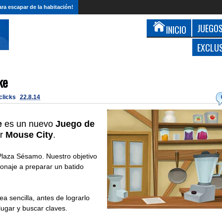
ra escapar de la habitación!
JUEGOS
INICIO
EXCLU
ke
 clicks
22.8.14
e
es un nuevo
Juego de
or
Mouse City
.
 Plaza Sésamo. Nuestro objetivo
onaje a preparar un batido
ea sencilla, antes de lograrlo
lugar y buscar claves.