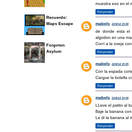
muestra eso en el 
Responder
Recuerdo:
Maps Escape
mabels
22/8/14 15:00
de donde esta el
algodon en una maq
Corri a la oveja co
Forgoten
Asylum
Responder
mabels
22/8/14 15:05
Con la espada corte
Cargue la botella co
Responder
mabels
22/8/14 15:09
LLeve el patito al 
Baje la banana con
Le di la banana al
Responder