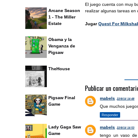
El juego cuenta con muy bu
Arcane Season
realizar algunas tareas en
1 - The Miller
Estate
Jugar
Quest For Milksha
Obama y la
Venganza de
Pigsaw
TheHouse
Publicar un comentari
Pigsaw Final
mabels
22/8/14 14:48
Game
Que muchos juego
Responder
Lady Gaga Saw
mabels
22/8/14 14:53
Game
tengo un vaso de