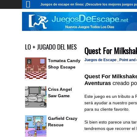
Juegos de escape en línea: ¡Descubre los mejores juegos pa
LO + JUGADO DEL MES
Quest For Milksha
Juegos de Escape
,
Point and
Tomatea Candy
Shop Escape
Quest For Milkshak
Aventuras
creado p
Criss Angel
Saw Game
Este juego es un tributo a
será ayudar a nuestro pers
para su cliente favorito.
Garfield Crazy
Si bien esto parece una tar
Rescue
tendremos que recorrer el 