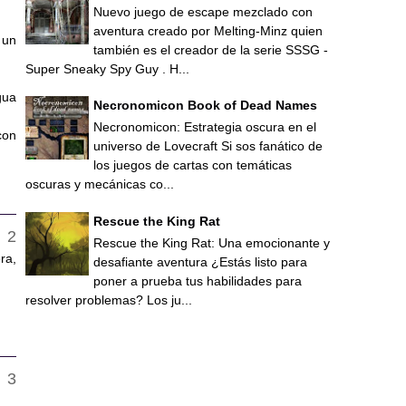
Nuevo juego de escape mezclado con
.
aventura creado por Melting-Minz quien
 un
también es el creador de la serie SSSG -
Super Sneaky Spy Guy . H...
gua
Necronomicon Book of Dead Names
Necronomicon: Estrategia oscura en el
con
universo de Lovecraft Si sos fanático de
los juegos de cartas con temáticas
oscuras y mecánicas co...
Rescue the King Rat
Rescue the King Rat: Una emocionante y
ra,
desafiante aventura ¿Estás listo para
poner a prueba tus habilidades para
resolver problemas? Los ju...