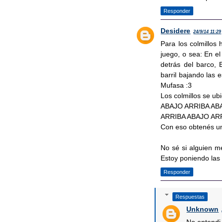
Responder
Desidere
24/9/14 11:29
Para los colmillos
juego, o sea: En e
detrás del barco, 
barril bajando las 
Mufasa :3
Los colmillos se ub
ABAJO ARRIBA AB
ARRIBA ABAJO AR
Con eso obtenés un
No sé si alguien m
Estoy poniendo las 
Responder
Respuestas
Unknown