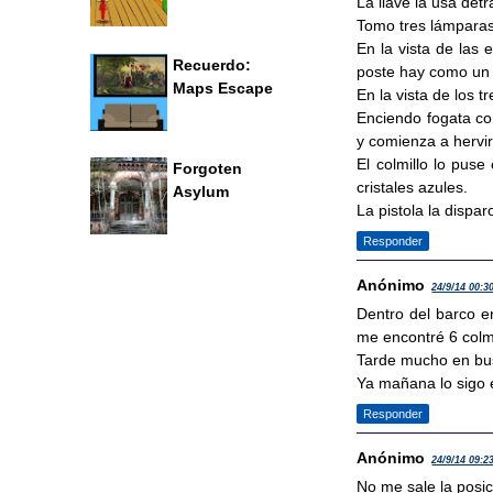
La llave la usa de
Tomo tres lámparas 
En la vista de las 
Recuerdo:
poste hay como un 
Maps Escape
En la vista de los t
Enciendo fogata con
y comienza a hervir,
El colmillo lo pus
Forgoten
cristales azules.
Asylum
La pistola la dispa
Responder
Anónimo
24/9/14 00:3
Dentro del barco en
me encontré 6 colmi
Tarde mucho en busc
Ya mañana lo sigo 
Responder
Anónimo
24/9/14 09:2
No me sale la posic