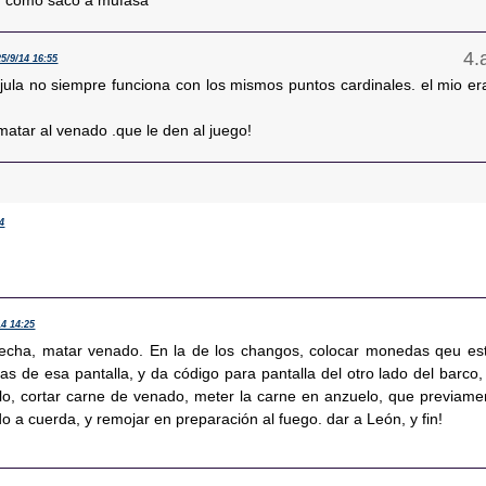
, como saco a mufasa
25/9/14 16:55
ujula no siempre funciona con los mismos puntos cardinales. el mio er
atar al venado .que le den al juego!
04
14 14:25
flecha, matar venado. En la de los changos, colocar monedas qeu es
as de esa pantalla, y da código para pantalla del otro lado del barco,
illo, cortar carne de venado, meter la carne en anzuelo, que previame
do a cuerda, y remojar en preparación al fuego. dar a León, y fin!