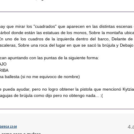
 hay que mirar los "cuadrados" que aparecen en las distintas escenas 
l árbol donde están las estatuas de los monos, Sobre la montaña ubic
En uno de los cuadros de la izquierda dentro del barco, Delante de
escaleras, Sobre una roca del lugar en que se sacó la brújula y Debajo
ican apuntando con las puntas de la siguiente forma:
AJO
RIBA
a ballesta (si no me equivoco de nombre)
e pueda ayudar, pero no logro obtener la pistola que mencionó Kytzia
agujas de brújula como dijo pero no obtengo nada... :(
24/9/14 13:04