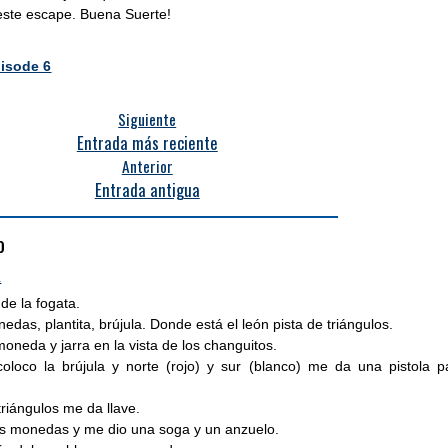
este escape. Buena Suerte!
isode 6
Siguiente
Entrada más reciente
Anterior
Entrada antigua
o
1
 de la fogata.
das, plantita, brújula. Donde está el león pista de triángulos.
moneda y jarra en la vista de los changuitos.
oloco la brújula y norte (rojo) y sur (blanco) me da una pistola p
triángulos me da llave.
dos monedas y me dio una soga y un anzuelo.