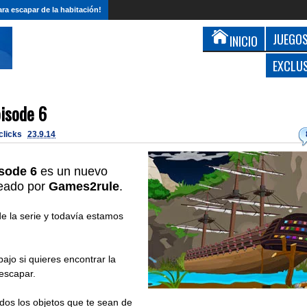
ra escapar de la habitación!
JUEGOS
INICIO
EXCLU
isode 6
 clicks
23.9.14
isode 6
es un nuevo
eado por
Games2rule
.
de la serie y todavía estamos
ajo si quieres encontrar la
 escapar.
odos los objetos que te sean de