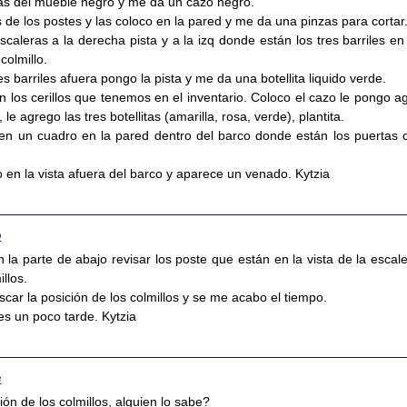
trás del mueble negro y me da un cazo negro.
de los postes y las coloco en la pared y me da una pinzas para cortar
escaleras a la derecha pista y a la izq donde están los tres barriles en
colmillo.
res barriles afuera pongo la pista y me da una botellita liquido verde.
 los cerillos que tenemos en el inventario. Coloco el cazo le pongo a
 le agrego las tres botellitas (amarilla, rosa, verde), plantita.
e en un cuadro en la pared dentro del barco donde están los puertas 
ro en la vista afuera del barco y aparece un venado. Kytzia
0
 la parte de abajo revisar los poste que están en la vista de la escale
llos.
ar la posición de los colmillos y se me acabo el tiempo.
es un poco tarde. Kytzia
3
ión de los colmillos, alguien lo sabe?