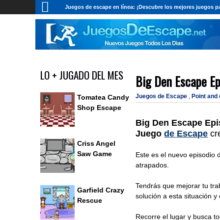
Juegos de escape en línea: ¡Descubre los mejores juegos pa
LO + JUGADO DEL MES
Big Den Escape Ep
Juegos de Escape
,
Point and
Tomatea Candy
Shop Escape
Big Den Escape Ep
Juego
de Escape
cr
Criss Angel
Saw Game
Este es el nuevo episodio 
atrapados.
Tendrás que mejorar tu trab
Garfield Crazy
solución a esta situación y
Rescue
Recorre el lugar y busca t