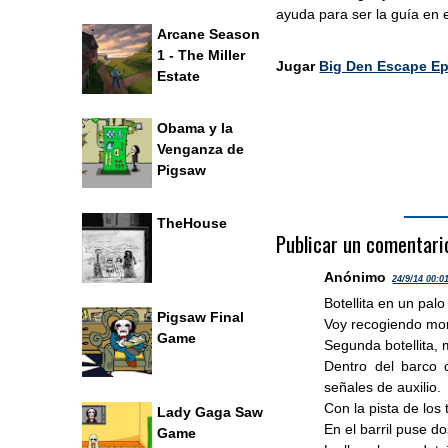
ayuda para ser la guía en 
Arcane Season
1 - The Miller
Jugar
Big Den Escape Ep
Estate
Obama y la
Venganza de
Pigsaw
TheHouse
Publicar un comentari
Anónimo
24/9/14 00:0
Botellita en un palo
Pigsaw Final
Voy recogiendo mone
Game
Segunda botellita, 
Dentro del barco c
señales de auxilio.
Con la pista de los 
Lady Gaga Saw
En el barril puse 
Game