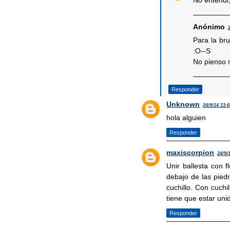
No entendi
Anónimo
Para la br
:O--S
No pienso m
Responder
Unknown
24/9/14 13:
hola alguien
Responder
maxiscorpion
24/9/
Unir ballesta con 
debajo de las piedr
cuchillo. Con cuch
tiene que estar uni
Responder