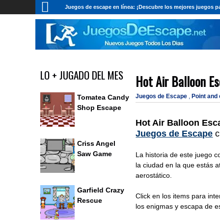
Juegos de escape en línea: ¡Descubre los mejores juegos pa
LO + JUGADO DEL MES
Hot Air Balloon E
Juegos de Escape
,
Point and
Tomatea Candy
Shop Escape
Hot Air Balloon Esc
Juegos de Escape
c
Criss Angel
Saw Game
La historia de este juego c
la ciudad en la que estás 
aerostático.
Garfield Crazy
Click en los items para int
Rescue
los enigmas y escapa de es