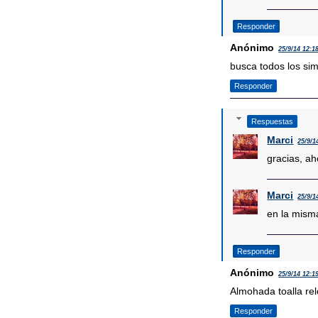
Responder
Anónimo
25/9/14 12:1
busca todos los sim
Responder
Respuestas
Marci
25/9/1
gracias, ah
Marci
25/9/1
en la mism
Responder
Anónimo
25/9/14 12:1
Almohada toalla relo
Responder