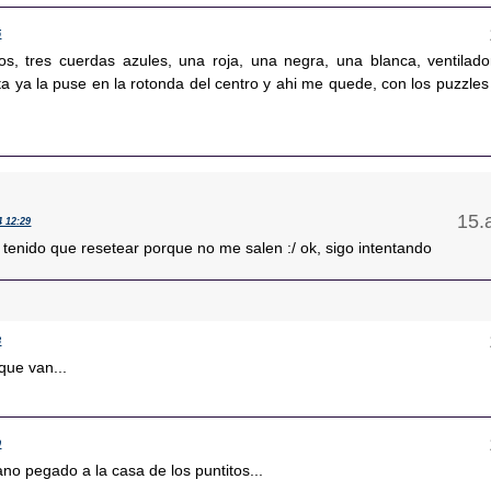
5
s, tres cuerdas azules, una roja, una negra, una blanca, ventilado
a ya la puse en la rotonda del centro y ahi me quede, con los puzzles
4 12:29
tenido que resetear porque no me salen :/ ok, sigo intentando
8
 que van...
9
no pegado a la casa de los puntitos...