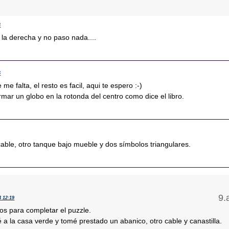
4
e la derecha y no paso nada....
6
 me falta, el resto es facil, aqui te espero :-)
ar un globo en la rotonda del centro como dice el libro.
cable, otro tanque bajo mueble y dos símbolos triangulares.
4 12:19
os para completar el puzzle.
 a la casa verde y tomé prestado un abanico, otro cable y canastilla.