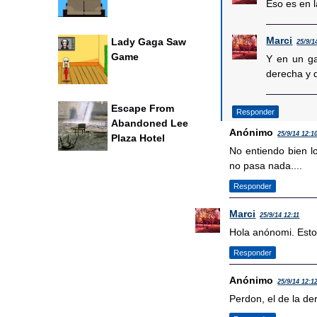
Eso es en 
Marci
Lady Gaga Saw
25/9/1
Game
Y en un ga
derecha y d
Escape From
Responder
Abandoned Lee
Anónimo
25/9/14 12:1
Plaza Hotel
No entiendo bien lo
no pasa nada....
Responder
Marci
25/9/14 12:11
Hola anónomi. Estoy
Responder
Anónimo
25/9/14 12:1
Perdon, el de la de