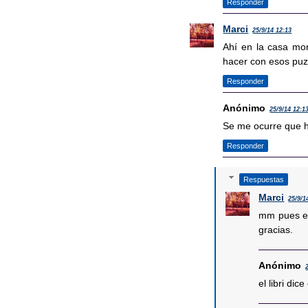
Responder
Marci
25/9/14 12:13
Ahí en la casa mor
hacer con esos puz
Responder
Anónimo
25/9/14 12:1
Se me ocurre que ha
Responder
Respuestas
Marci
25/9/1
mm pues es
gracias.
Anónimo
el libri di