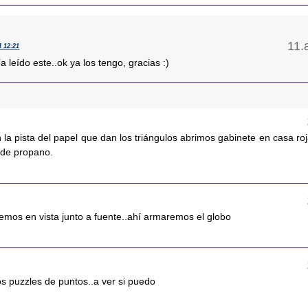
4 12:21
ía leído este..ok ya los tengo, gracias :)
 la pista del papel que dan los triángulos abrimos gabinete en casa roj
 de propano.
nemos en vista junto a fuente..ahí armaremos el globo
os puzzles de puntos..a ver si puedo