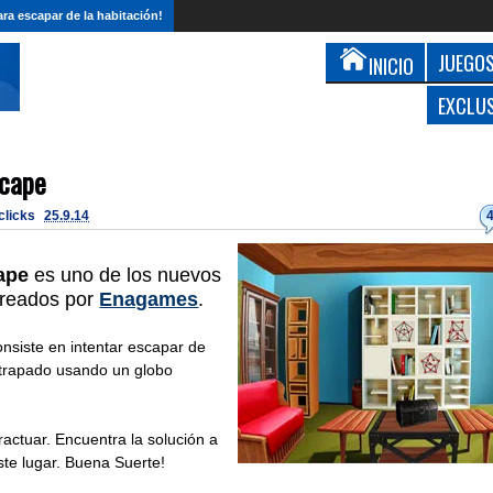
ra escapar de la habitación!
JUEGOS
INICIO
EXCLU
scape
 clicks
25.9.14
ape
es uno de los nuevos
reados por
Enagames
.
onsiste en intentar escapar de
atrapado usando un globo
eractuar. Encuentra la solución a
te lugar. Buena Suerte!