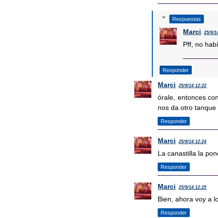
Respuestas
Marci
25/9/1
Pff, no hab
Responder
Marci
25/9/14 12:22
órale, entonces con
nos da otro tanque
Responder
Marci
25/9/14 12:24
La canastilla la po
Responder
Marci
25/9/14 12:25
Bien, ahora voy a l
Responder