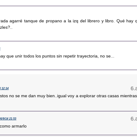
ada agarré tanque de propano a la izq del librero y libro. Qué hay 
zles?..
3
y que unir todos los puntos sin repetir trayectoria, no se...
4 12:14
tos no se me dan muy bien..igual voy a explorar otras casas mientras
26/9/14 21:53
ce como armarlo