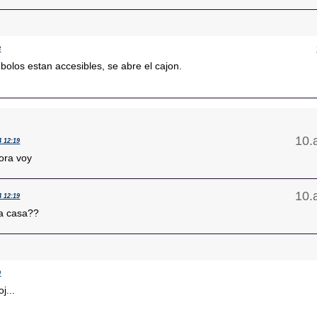
8
bolos estan accesibles, se abre el cajon.
4 12:19
ora voy
4 12:19
a casa??
9
j...