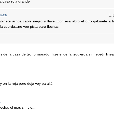
la casa roja grande
4 12:10
binete arriba cable negro y llave...con esa abro el otro gabinete a l
a cuerda...no veo pista para flechas
0
s de la casa de techo morado, hize el de la izquierda sin repetir linea
 en la roja pero deja voy pa allá
2
recha, el mas simple....