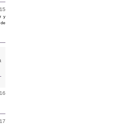
r y
 de