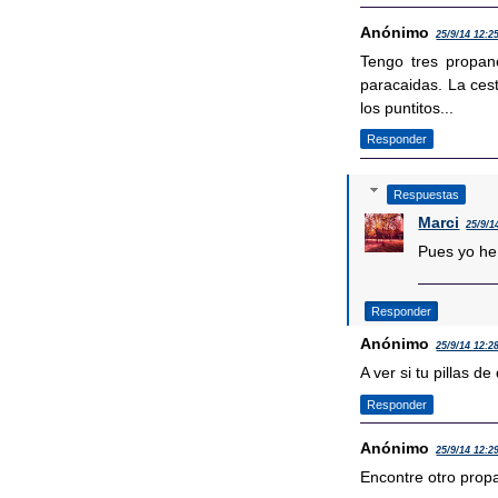
Anónimo
25/9/14 12:2
Tengo tres propano
paracaidas. La cest
los puntitos...
Responder
Respuestas
Marci
25/9/1
Pues yo he 
Responder
Anónimo
25/9/14 12:2
A ver si tu pillas de
Responder
Anónimo
25/9/14 12:2
Encontre otro propa