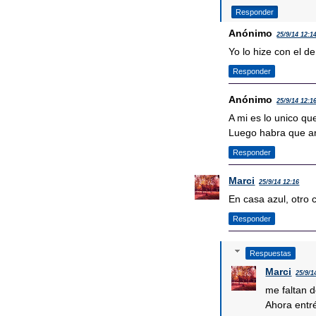
Responder
Anónimo
25/9/14 12:1
Yo lo hize con el d
Responder
Anónimo
25/9/14 12:1
A mi es lo unico que
Luego habra que arm
Responder
Marci
25/9/14 12:16
En casa azul, otro 
Responder
Respuestas
Marci
25/9/1
me faltan d
Ahora entré