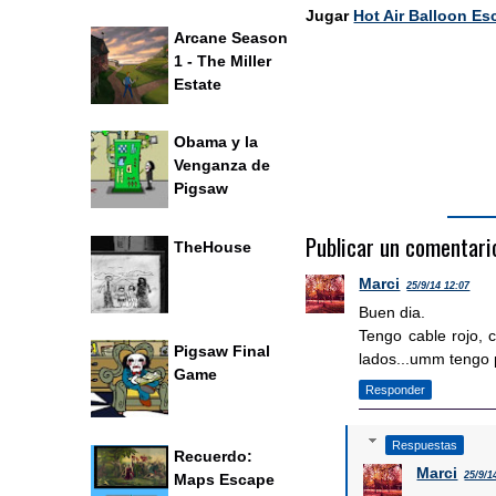
Jugar
Hot Air Balloon Es
Arcane Season
1 - The Miller
Estate
Obama y la
Venganza de
Pigsaw
Publicar un comentari
TheHouse
Marci
25/9/14 12:07
Buen dia.
Tengo cable rojo, c
Pigsaw Final
lados...umm tengo p
Game
Responder
Respuestas
Recuerdo:
Marci
25/9/1
Maps Escape