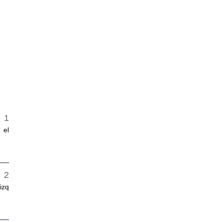
 el
 izq