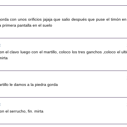
orda con unos orificios jajaja que salio después que puse el timón en
a primera pantalla en el suelo
3
on el clavo luego con el martillo, coloco los tres ganchos ,coloco el ult
mirta
artillo le damos a la piedra gorda
3
n el serrucho, fin. mirta