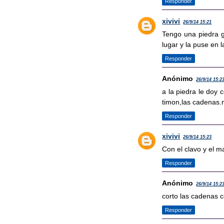
Responder
xivivi
26/9/14 15:21
Tengo una piedra g
lugar y la puse en l
Responder
Anónimo
26/9/14 15:2
a la piedra le doy c
timon,las cadenas.
Responder
xivivi
26/9/14 15:23
Con el clavo y el m
Responder
Anónimo
26/9/14 15:2
corto las cadenas co
Responder