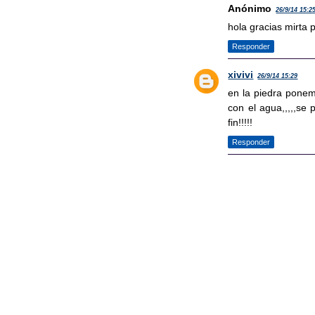
Anónimo
26/9/14 15:2
hola gracias mirta 
Responder
xivivi
26/9/14 15:29
en la piedra ponem
con el agua,,,,,se
fin!!!!!
Responder