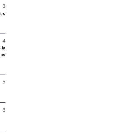
tro
 la
 me