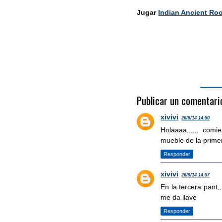
Jugar
Indian Ancient R
Publicar un comentari
xivivi
26/9/14 14:50
Holaaaa,,,,,, comi
mueble de la primera
Responder
xivivi
26/9/14 14:57
En la tercera pant,,
me da llave
Responder