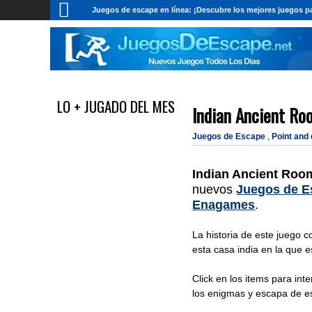
Juegos de escape en línea: ¡Descubre los mejores juegos pa
LO + JUGADO DEL MES
Indian Ancient Ro
Juegos de Escape
,
Point and
Indian Ancient Roo
nuevos
Juegos de E
Enagames
.
La historia de este juego c
esta casa india en la que 
Click en los items para int
los enigmas y escapa de es