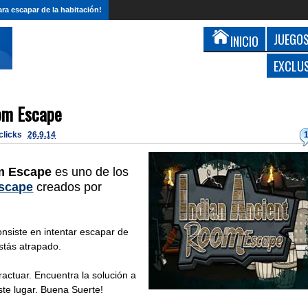
ra escapar de la habitación!
JUEGOS
INICIO
EXCLU
om Escape
 clicks
26.9.14
m Escape
es uno de los
scape
creados por
onsiste en intentar escapar de
estás atrapado.
eractuar. Encuentra la solución a
te lugar. Buena Suerte!