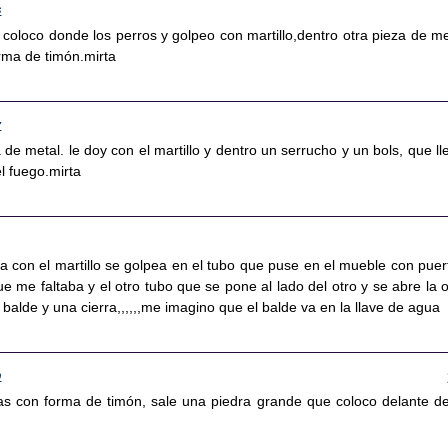
6
coloco donde los perros y golpeo con martillo,dentro otra pieza de me
rma de timón.mirta
7
a de metal. le doy con el martillo y dentro un serrucho y un bols, que ll
l fuego.mirta
la con el martillo se golpea en el tubo que puse en el mueble con puer
e me faltaba y el otro tubo que se pone al lado del otro y se abre la o
 balde y una cierra,,,,,,me imagino que el balde va en la llave de agua
0
das con forma de timón, sale una piedra grande que coloco delante de