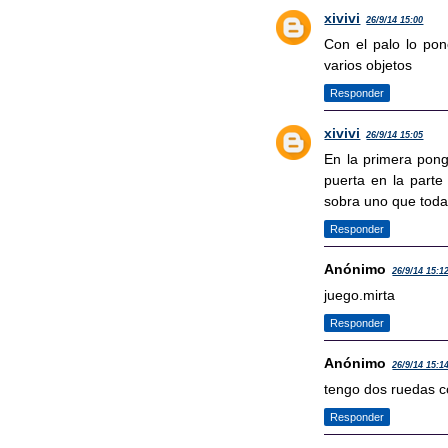
xivivi
26/9/14 15:00
Con el palo lo pon
varios objetos
Responder
xivivi
26/9/14 15:05
En la primera pong
puerta en la parte
sobra uno que toda
Responder
Anónimo
26/9/14 15:1
juego.mirta
Responder
Anónimo
26/9/14 15:1
tengo dos ruedas c
Responder