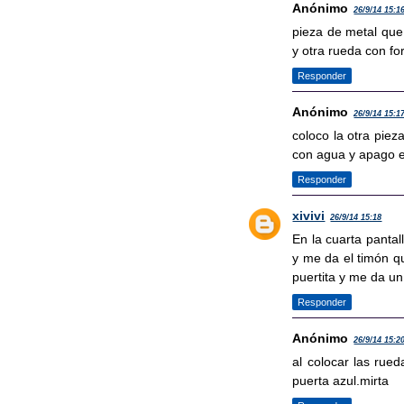
Anónimo
26/9/14 15:1
pieza de metal que 
y otra rueda con fo
Responder
Anónimo
26/9/14 15:1
coloco la otra piez
con agua y apago e
Responder
xivivi
26/9/14 15:18
En la cuarta pantal
y me da el timón qu
puertita y me da un
Responder
Anónimo
26/9/14 15:2
al colocar las rue
puerta azul.mirta