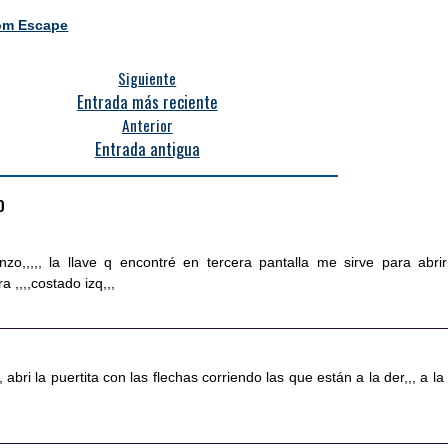
oom Escape
Siguiente
Entrada más reciente
Anterior
Entrada antigua
o
enzo,,,,, la llave q encontré en tercera pantalla me sirve para abrir
 ,,,,costado izq,,,
, abri la puertita con las flechas corriendo las que están a la der,,, a la