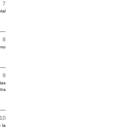
tal
eno
tas
tra
 la