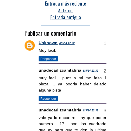
Entrada más reciente
Anterior
Entrada antigua
Publicar un comentario
Unknown
8/9/14 12:02
Muy fácil.
Responder
unadecadizcamtabria
8/9/14 13:32
muy facil ...pues a mi me falta 1
pieza ... ya podria haber dejado
alguna pista
Responder
unadecadizcamtabria
8/9/14 13:39
vale ya lo encontre ...ay que poner
numero ...17... son los cuadrado
que ay para que te den la ultima