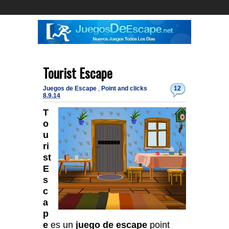
Tourist Escape
Juegos de Escape
,
Point and clicks
12
8.9.14
T
o
u
ri
st
E
s
c
a
p
e
es un
juego de escape
point