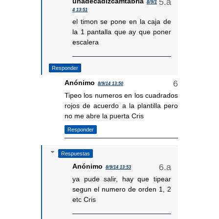
unadecadizcamtabria
8/9/1
4 13:51
el timon se pone en la caja de
la 1 pantalla que ay que poner
escalera
Responder
Anónimo
8/9/14 13:50
Tipeo los numeros en los cuadrados
rojos de acuerdo a la plantilla pero
no me abre la puerta Cris
Responder
Respuestas
Anónimo
8/9/14 13:53
ya pude salir, hay que tipear
segun el numero de orden 1, 2
etc Cris