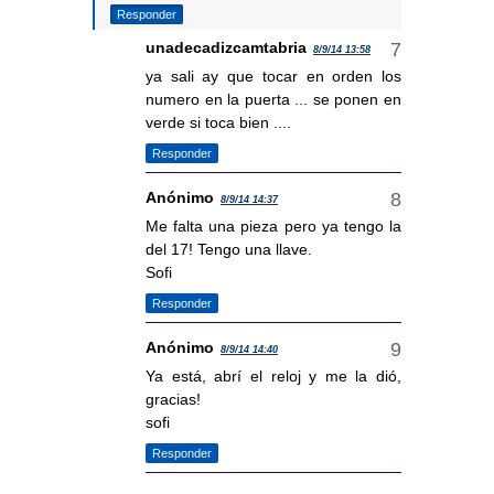
Responder
unadecadizcamtabria
8/9/14 13:58
ya sali ay que tocar en orden los
numero en la puerta ... se ponen en
verde si toca bien ....
Responder
Anónimo
8/9/14 14:37
Me falta una pieza pero ya tengo la
del 17! Tengo una llave.
Sofi
Responder
Anónimo
8/9/14 14:40
Ya está, abrí el reloj y me la dió,
gracias!
sofi
Responder