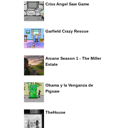
Criss Angel Saw Game
Garfield Crazy Rescue
Arcane Season 1 - The Miller
Estate
Obama y la Venganza de
Pigsaw
TheHouse