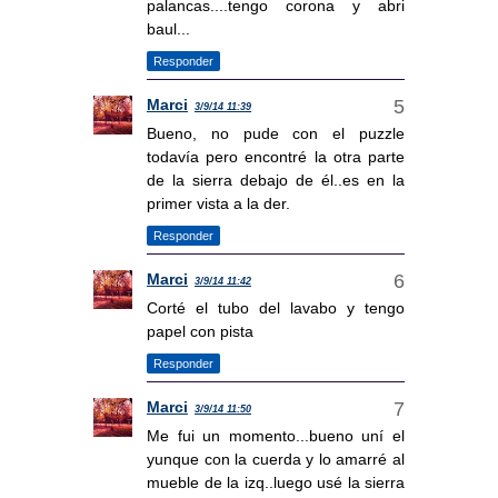
palancas....tengo corona y abri
baul...
Responder
Marci
3/9/14 11:39
Bueno, no pude con el puzzle
todavía pero encontré la otra parte
de la sierra debajo de él..es en la
primer vista a la der.
Responder
Marci
3/9/14 11:42
Corté el tubo del lavabo y tengo
papel con pista
Responder
Marci
3/9/14 11:50
Me fui un momento...bueno uní el
yunque con la cuerda y lo amarré al
mueble de la izq..luego usé la sierra