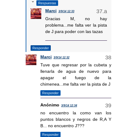
Respuestas
Marci
3/9/14 12:33
Gracias M, no hay
problema...me falta ver la pista
de J para poder con las tazas
Responder
Marci
3/9/14 12:32
Tuve que regresar por la cubeta y
llenarla de agua de nuevo para
apagar el fuego de la
chimenea...me falta ver la pista de J
Responder
Anónimo
3/9/14 12:34
no encuentro la como van los
puntos blancos y negros de R,A Y
B... no encuentro J???
Responder