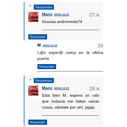
Respuestas
Marci
3/9/14 12:22
Gracias andromeda74
Responder
M
3/9/14 12:22
L@s esper@...estoy en la ultima
puerta
Responder
Respuestas
Marci
3/9/14 12:23
Está bien M, espera un rato
que todavía me faltan vairas
cosas, siéntate por ahí, jajaja.
Responder