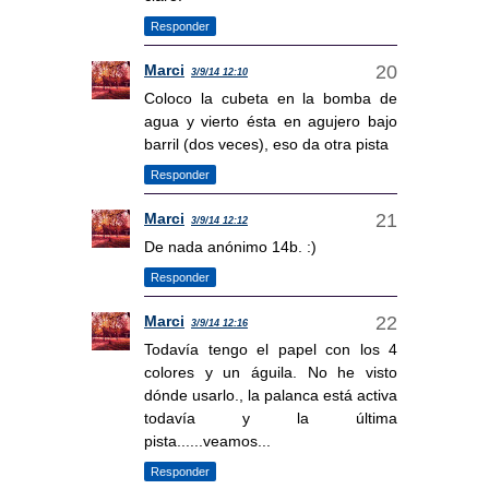
Responder
Marci
3/9/14 12:10
Coloco la cubeta en la bomba de
agua y vierto ésta en agujero bajo
barril (dos veces), eso da otra pista
Responder
Marci
3/9/14 12:12
De nada anónimo 14b. :)
Responder
Marci
3/9/14 12:16
Todavía tengo el papel con los 4
colores y un águila. No he visto
dónde usarlo., la palanca está activa
todavía y la última
pista......veamos...
Responder