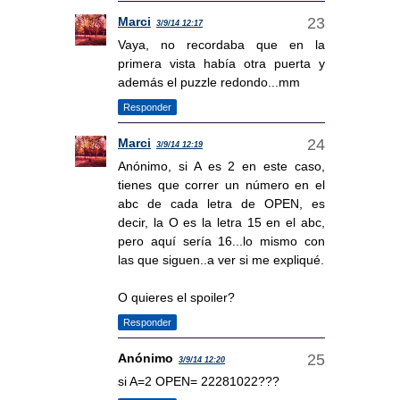
Marci
3/9/14 12:17
Vaya, no recordaba que en la
primera vista había otra puerta y
además el puzzle redondo...mm
Responder
Marci
3/9/14 12:19
Anónimo, si A es 2 en este caso,
tienes que correr un número en el
abc de cada letra de OPEN, es
decir, la O es la letra 15 en el abc,
pero aquí sería 16...lo mismo con
las que siguen..a ver si me expliqué.
O quieres el spoiler?
Responder
Anónimo
3/9/14 12:20
si A=2 OPEN= 22281022???