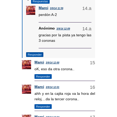
Respuestas
Marci
3/9/14 11:59
perdón A-2
Anónimo
3/9/14 12:09
gracias por la pista ya tengo las
3 coronas
Responder
Marci
3/9/14 12:00
oK, eso da otra corona..
Responder
Marci
3/9/14 12:01
ahh y en la cajita roja va la hora del
reloj....da la tercer corona..
Responder
Marci