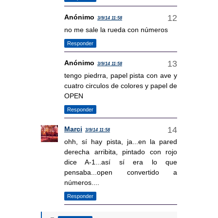
Anónimo
3/9/14 11:58
no me sale la rueda con números
Responder
Anónimo
3/9/14 11:58
tengo piedrra, papel pista con ave y
cuatro circulos de colores y papel de
OPEN
Responder
Marci
3/9/14 11:58
ohh, sí hay pista, ja...en la pared
derecha arribita, pintado con rojo
dice A-1...así sí era lo que
pensaba...open convertido a
números....
Responder