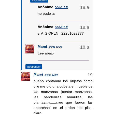
Respuestas
Anónimo
3/9/14 12:16
no pude :s
Anónimo
3/9/14 12:18
si A=2 OPEN= 22281022???
Marci
3/9/14 12:20
Lee abajo
Responder
Marci
3/9/14 12:09
bueno contando los objetos como
dije me dio una cubeta el mueble de
las manzanas...(contar manzanas,
las banderillas amarillas, las
plantas...y......creo que fueron las
antorchas, en el orden del piso,
claro.