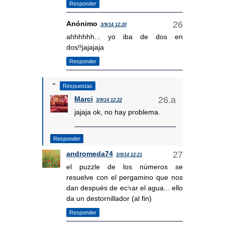
Responder
Anónimo
3/9/14 12:20
ahhhhhh... yo iba de dos en
dos!!jajajaja
Responder
Respuestas
Marci
3/9/14 12:22
jajaja ok, no hay problema.
Responder
andromeda74
3/9/14 12:21
el puzzle de los números se
resuelve con el pergamino que nos
dan después de echar el agua... ello
da un destornillador (al fin)
Responder