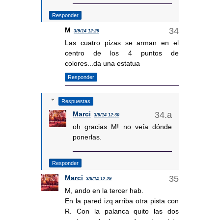
Responder
M
3/9/14 12:29
Las cuatro pizas se arman en el
centro de los 4 puntos de
colores...da una estatua
Responder
Respuestas
Marci
3/9/14 12:30
oh gracias M! no veía dónde
ponerlas.
Responder
Marci
3/9/14 12:29
M, ando en la tercer hab.
En la pared izq arriba otra pista con
R. Con la palanca quito las dos