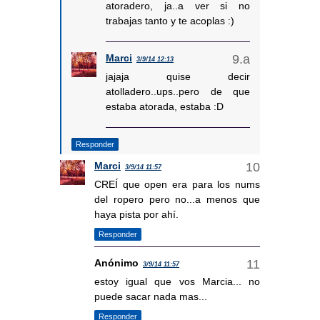
atoradero, ja..a ver si no
trabajas tanto y te acoplas :)
Marci
3/9/14 12:13
jajaja quise decir
atolladero..ups..pero de que
estaba atorada, estaba :D
Responder
Marci
3/9/14 11:57
CREÍ que open era para los nums
del ropero pero no...a menos que
haya pista por ahí.
Responder
Anónimo
3/9/14 11:57
estoy igual que vos Marcia... no
puede sacar nada mas...
Responder