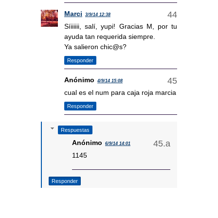
Marci
3/9/14 12:38
Síiiiiii, salí, yupi! Gracias M, por tu
ayuda tan requerida siempre.
Ya salieron chic@s?
Responder
Anónimo
4/9/14 15:08
cual es el num para caja roja marcia
Responder
Respuestas
Anónimo
6/9/14 14:01
1145
Responder