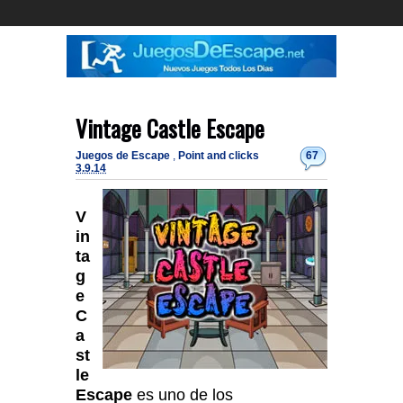
Vintage Castle Escape
Juegos de Escape
,
Point and clicks
67
3.9.14
V
in
ta
g
e
C
a
st
le
Escape
es uno de los