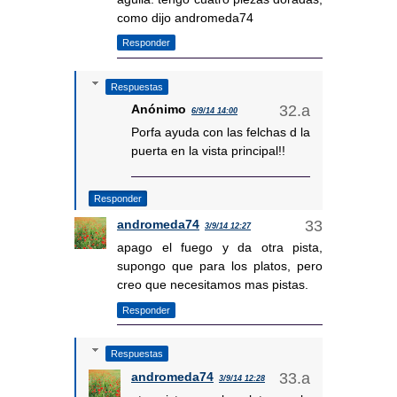
como dijo andromeda74
Responder
Respuestas
Anónimo
6/9/14 14:00
Porfa ayuda con las felchas d la
puerta en la vista principal!!
Responder
andromeda74
3/9/14 12:27
apago el fuego y da otra pista,
supongo que para los platos, pero
creo que necesitamos mas pistas.
Responder
Respuestas
andromeda74
3/9/14 12:28