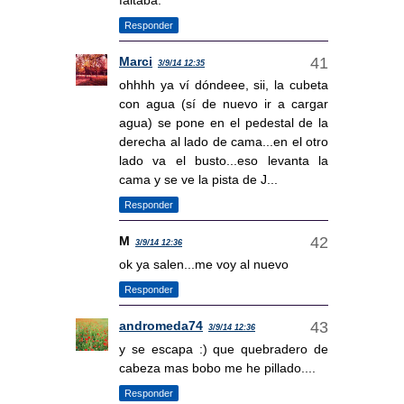
Responder
Marci
3/9/14 12:35
ohhhh ya ví dóndeee, sii, la cubeta
con agua (sí de nuevo ir a cargar
agua) se pone en el pedestal de la
derecha al lado de cama...en el otro
lado va el busto...eso levanta la
cama y se ve la pista de J...
Responder
M
3/9/14 12:36
ok ya salen...me voy al nuevo
Responder
andromeda74
3/9/14 12:36
y se escapa :) que quebradero de
cabeza mas bobo me he pillado....
Responder