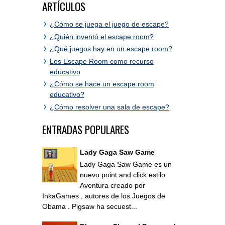
ARTÍCULOS
¿Cómo se juega el juego de escape?
¿Quién inventó el escape room?
¿Qué juegos hay en un escape room?
Los Escape Room como recurso
educativo
¿Cómo se hace un escape room
educativo?
¿Cómo resolver una sala de escape?
ENTRADAS POPULARES
Lady Gaga Saw Game
Lady Gaga Saw Game es un
nuevo point and click estilo
Aventura creado por
InkaGames , autores de los Juegos de
Obama . Pigsaw ha secuest...