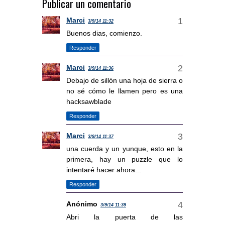
Publicar un comentario
Marci
3/9/14 11:32
Buenos dias, comienzo.
Responder
Marci
3/9/14 11:36
Debajo de sillón una hoja de sierra o
no sé cómo le llamen pero es una
hacksawblade
Responder
Marci
3/9/14 11:37
una cuerda y un yunque, esto en la
primera, hay un puzzle que lo
intentaré hacer ahora...
Responder
Anónimo
3/9/14 11:39
Abri la puerta de las