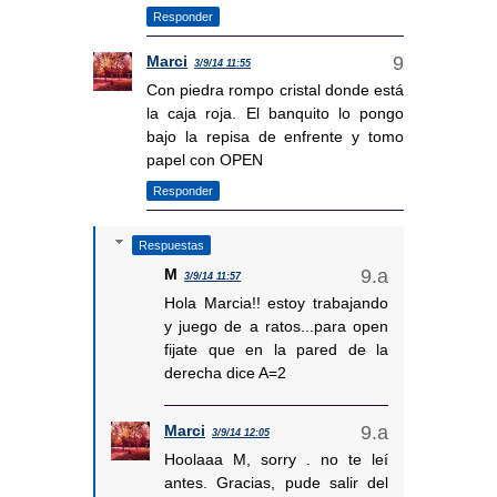
Responder
Marci
3/9/14 11:55
Con piedra rompo cristal donde está
la caja roja. El banquito lo pongo
bajo la repisa de enfrente y tomo
papel con OPEN
Responder
Respuestas
M
3/9/14 11:57
Hola Marcia!! estoy trabajando
y juego de a ratos...para open
fijate que en la pared de la
derecha dice A=2
Marci
3/9/14 12:05
Hoolaaa M, sorry . no te leí
antes. Gracias, pude salir del