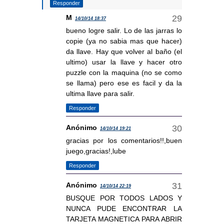
Responder
M
14/10/14 18:37
bueno logre salir. Lo de las jarras lo
copie (ya no sabia mas que hacer)
da llave. Hay que volver al baño (el
ultimo) usar la llave y hacer otro
puzzle con la maquina (no se como
se llama) pero ese es facil y da la
ultima llave para salir.
Responder
Anónimo
14/10/14 19:21
gracias por los comentarios!!,buen
juego,gracias!,lube
Responder
Anónimo
14/10/14 22:19
BUSQUE POR TODOS LADOS Y
NUNCA PUDE ENCONTRAR LA
TARJETA MAGNETICA PARA ABRIR