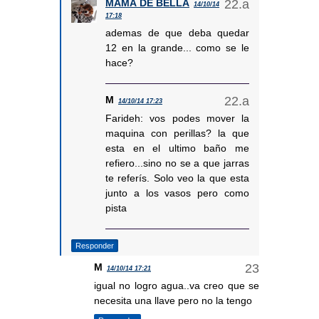
MAMÁ DE BELLA
14/10/14
17:18
ademas de que deba quedar
12 en la grande... como se le
hace?
M
14/10/14 17:23
Farideh: vos podes mover la
maquina con perillas? la que
esta en el ultimo baño me
refiero...sino no se a que jarras
te referís. Solo veo la que esta
junto a los vasos pero como
pista
Responder
M
14/10/14 17:21
igual no logro agua..va creo que se
necesita una llave pero no la tengo