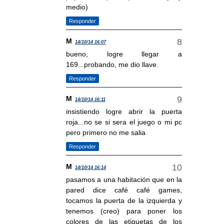
medio)
Responder
M
14/10/14 16:07
bueno, logre llegar a
169...probando, me dio llave.
Responder
M
14/10/14 16:11
insistiendo logre abrir la puerta
roja...no se si sera el juego o mi pc
pero primero no me salia
Responder
M
14/10/14 16:14
pasamos a una habitación que en la
pared dice café café games,
tocamos la puerta de la izquierda y
tenemos (creo) para poner los
colores de las etiquetas de los