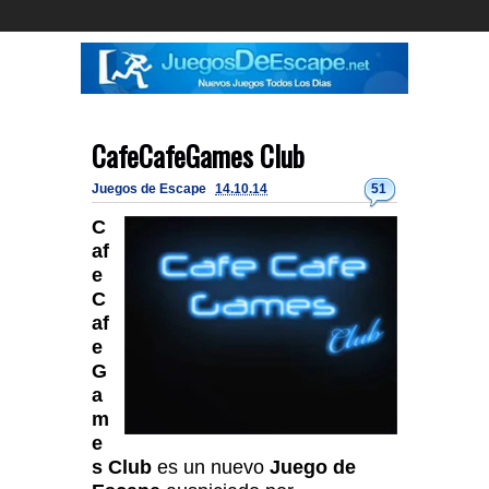
CafeCafeGames Club
Juegos de Escape
14.10.14
51
C
af
e
C
af
e
G
a
m
e
s Club
es un nuevo
Juego de