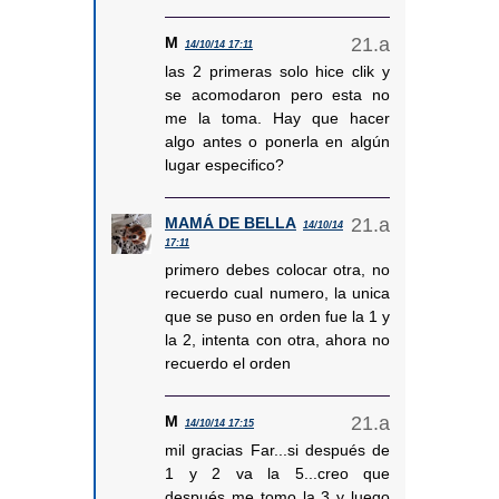
M
14/10/14 17:11
las 2 primeras solo hice clik y
se acomodaron pero esta no
me la toma. Hay que hacer
algo antes o ponerla en algún
lugar especifico?
MAMÁ DE BELLA
14/10/14
17:11
primero debes colocar otra, no
recuerdo cual numero, la unica
que se puso en orden fue la 1 y
la 2, intenta con otra, ahora no
recuerdo el orden
M
14/10/14 17:15
mil gracias Far...si después de
1 y 2 va la 5...creo que
después me tomo la 3 y luego