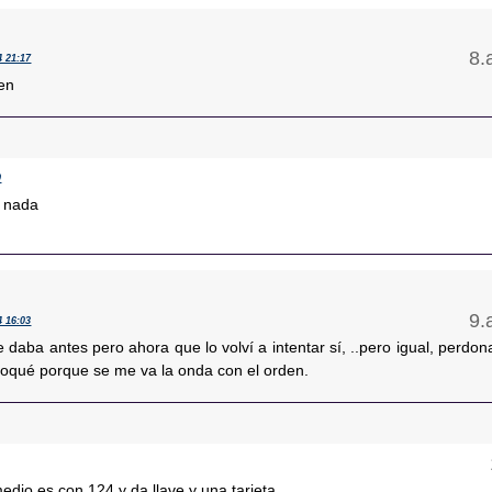
4 21:17
en
0
o nada
4 16:03
daba antes pero ahora que lo volví a intentar sí, ..pero igual, perdon
voqué porque se me va la onda con el orden.
medio es con 124 y da llave y una tarjeta