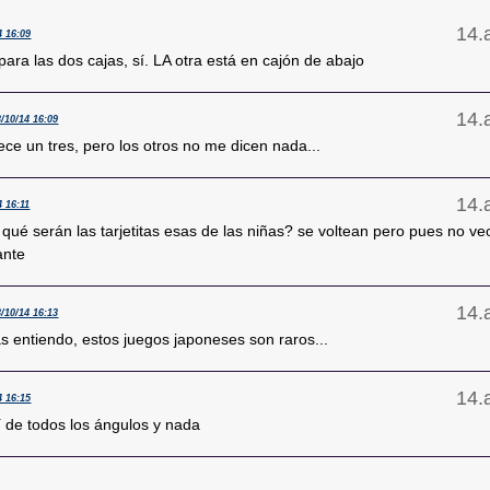
4 16:09
ara las dos cajas, sí. LA otra está en cajón de abajo
3/10/14 16:09
ece un tres, pero los otros no me dicen nada...
4 16:11
 qué serán las tarjetitas esas de las niñas? se voltean pero pues no ve
ante
3/10/14 16:13
s entiendo, estos juegos japoneses son raros...
4 16:15
ví de todos los ángulos y nada