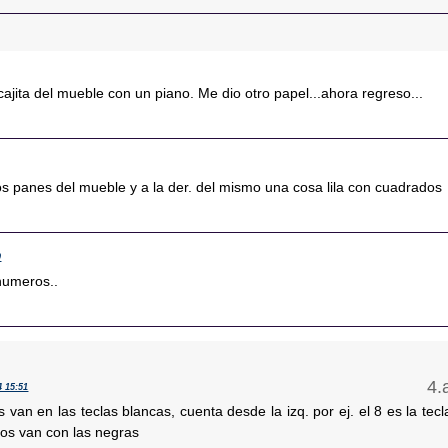
jita del mueble con un piano. Me dio otro papel...ahora regreso...
os panes del mueble y a la der. del mismo una cosa lila con cuadrados
0
numeros..
4 15:51
 van en las teclas blancas, cuenta desde la izq. por ej. el 8 es la tecl
ros van con las negras