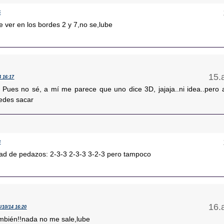
5
 ver en los bordes 2 y 7,no se,lube
4 16:17
 Pues no sé, a mí me parece que uno dice 3D, jajaja..ni idea..pero 
uedes sacar
8
dad de pedazos: 2-3-3 2-3-3 3-2-3 pero tampoco
3/10/14 16:20
ambién!!nada no me sale,lube