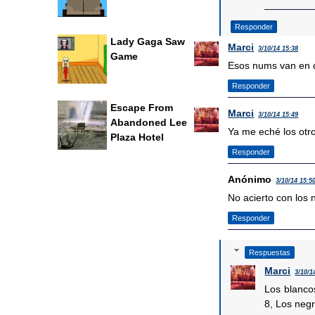
Responder
Lady Gaga Saw
Marci
3/10/14 15:38
Game
Esos nums van en ca
Responder
Escape From
Marci
3/10/14 15:49
Abandoned Lee
Ya me eché los otr
Plaza Hotel
Responder
Anónimo
3/10/14 15:5
No acierto con los 
Responder
Respuestas
Marci
3/10/1
Los blancos
8, Los neg