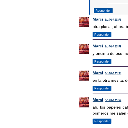
Responder
Marci
3/10/14 15:51
otra placa , ahora 
Responder
Marci
3/10/14 15:53
y encima de ese mu
Responder
Marci
3/10/14 15:54
en la otra mesita, 
Responder
Marci
3/10/14 15:57
ah, los papeles ca
primeros me salen e
Responder