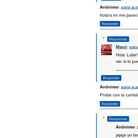
Anónimo
3/10/14 16:1
hola!a mi me parece
Responder
Respuestas
Marci
3/10/1
Hola Lube!
ver si lo p
Responder
Anónimo
3/10/14 16:1
Probe con la canti
Responder
Respuestas
Anónimo
jajaja yo t