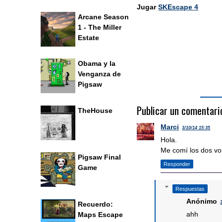
Jugar
SKEscape 4
Arcane Season
1 - The Miller
Estate
Obama y la
Venganza de
Pigsaw
Publicar un comentari
TheHouse
Marci
3/10/14 15:35
Hola.
Me comí los dos vo
Pigsaw Final
Responder
Game
Respuestas
Anónimo
Recuerdo:
ahh
Maps Escape