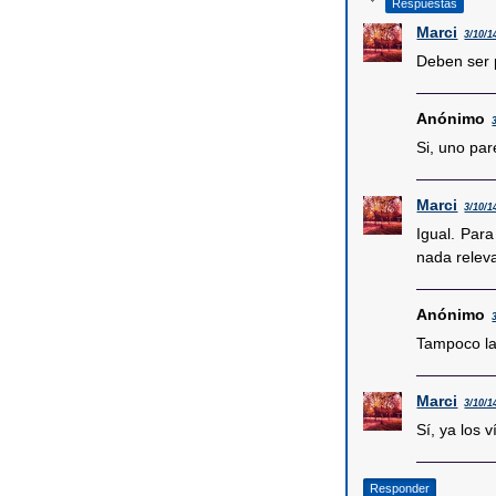
Respuestas
Marci
3/10/1
Deben ser p
Anónimo
Si, uno par
Marci
3/10/1
Igual. Para
nada relev
Anónimo
Tampoco la
Marci
3/10/1
Sí, ya los 
Responder