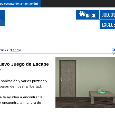
ra escapar de la habitación!
JUEGOS
INICIO
EXCLU
 clicks
3.10.14
uevo Juego de Escape
.
abitación y varios puzzles y
paran de nuestra libertad.
ue te ayuden a encontrar la
 y encuentra la manera de