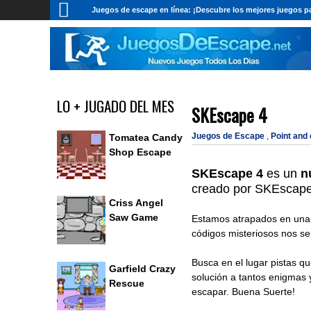
Juegos de escape en línea: ¡Descubre los mejores juegos pa
LO + JUGADO DEL MES
SKEscape 4
Juegos de Escape
,
Point and
Tomatea Candy
Shop Escape
SKEscape 4
es un
n
creado por
SKEscape
Criss Angel
Saw Game
Estamos atrapados en una h
códigos misteriosos nos se
Busca en el lugar pistas q
Garfield Crazy
solución a tantos enigmas
Rescue
escapar. Buena Suerte!