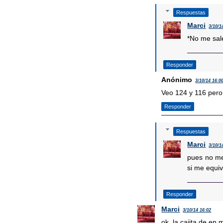
Respuestas
Marci
3/10/1
*No me sal
Responder
Anónimo
3/10/14 16:0
Veo 124 y 116 per
Responder
Respuestas
Marci
3/10/1
pues no me 
si me equi
Responder
Marci
3/10/14 16:02
ok, la cajita de en 