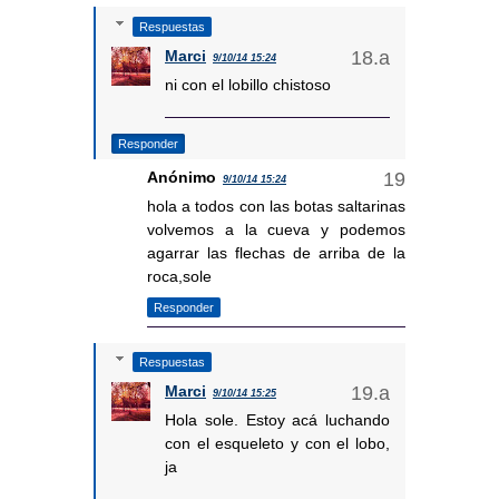
Respuestas
Marci
9/10/14 15:24
ni con el lobillo chistoso
Responder
Anónimo
9/10/14 15:24
hola a todos con las botas saltarinas
volvemos a la cueva y podemos
agarrar las flechas de arriba de la
roca,sole
Responder
Respuestas
Marci
9/10/14 15:25
Hola sole. Estoy acá luchando
con el esqueleto y con el lobo,
ja