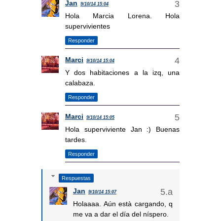
Jan
9/10/14 15:04
Hola Marcia Lorena. Hola
supervivientes
Responder
Marci
9/10/14 15:04
Y dos habitaciones a la izq, una
calabaza.
Responder
Marci
9/10/14 15:05
Hola superviviente Jan :) Buenas
tardes.
Responder
Respuestas
Jan
9/10/14 15:07
Holaaaa. Aún està cargando, q
me va a dar el día del níspero.