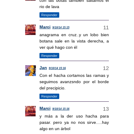
con las botas también saltamos el
rio de lava
Responder
Marci
9/10/14 15:15
anagrama en cruz..y un lobo bien
botana sale en la vista derecha, a
ver qué hago con él
Responder
Jan
9/10/14 15:16
Con el hacha cortamos las ramas y
seguimos avanzsndo por el borde
del precipicio.
Responder
Marci
9/10/14 15:16
y más a la der uso hacha para
pasar. pero ya no nos sirve.....hay
algo en un árbol