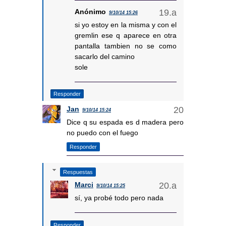
Anónimo
9/10/14 15:26
si yo estoy en la misma y con el
gremlin ese q aparece en otra
pantalla tambien no se como
sacarlo del camino
sole
Responder
Jan
9/10/14 15:24
Dice q su espada es d madera pero
no puedo con el fuego
Responder
Respuestas
Marci
9/10/14 15:25
sí, ya probé todo pero nada
Responder