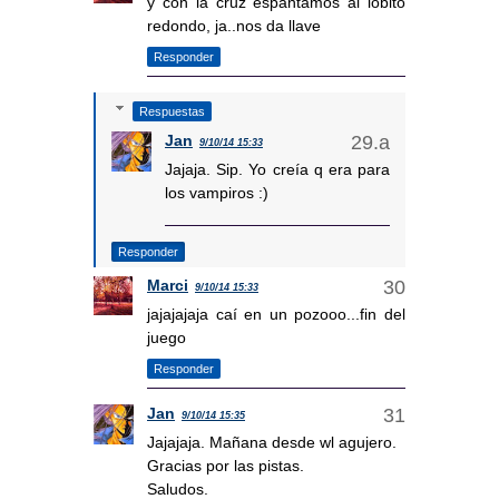
y con la cruz espantamos al lobito
redondo, ja..nos da llave
Responder
Respuestas
Jan
9/10/14 15:33
Jajaja. Sip. Yo creía q era para
los vampiros :)
Responder
Marci
9/10/14 15:33
jajajajaja caí en un pozooo...fin del
juego
Responder
Jan
9/10/14 15:35
Jajajaja. Mañana desde wl agujero.
Gracias por las pistas.
Saludos.