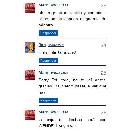
Marci
9/10/14 15:28
ahh regresé al castillo y cambié el
slime por la espada al guardia de
adentro
Responder
Jan
9/10/14 15:28
Hola, tefii. Graciaas!
Responder
Marci
9/10/14 15:29
Sorry Tefi toro, no te leí antes,
gracias. Ya puedo pasar, a ver qué
hay
Responder
Marci
9/10/14 15:30
la caja de flechas será con
WENDELL voy a ver