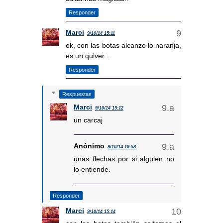
Responder
Marci
9/10/14 15:11
ok, con las botas alcanzo lo naranja,
es un quiver...
Responder
Respuestas
Marci
9/10/14 15:12
un carcaj
Anónimo
9/10/14 19:58
unas flechas por si alguien no
lo entiende.
Responder
Marci
9/10/14 15:14