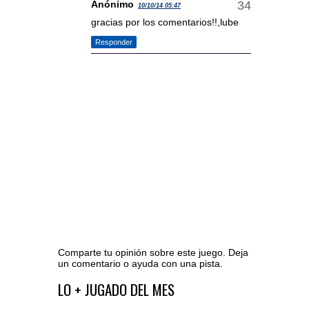
Anónimo
10/10/14 05:47
gracias por los comentarios!!,lube
Responder
Comparte tu opinión sobre este juego. Deja
un comentario o ayuda con una pista.
Ir al editor de comentarios
LO + JUGADO DEL MES