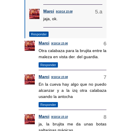
Marci
9/10/14 15:08
jaja, ok.
Responder
Marci
9/10/14 15:06
Otra calabaza para la brujita entre la
maleza en vista der. del guardia.
Responder
Marci
9/10/14 15:08
En la cueva hay algo que no puedo
alcanzar y a la izq otra calabaza
usando la antocha
Responder
Marci
9/10/14 15:10
ja, la brujita me da unas botas
saltarinas mágicas..