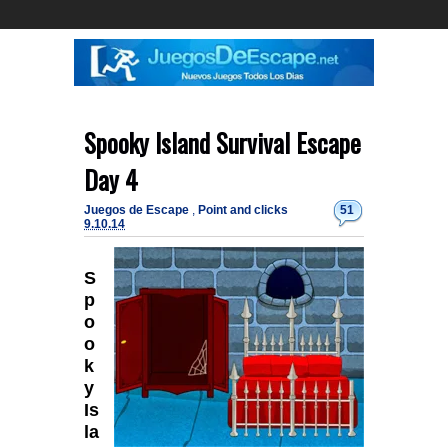
Spooky Island Survival Escape
Day 4
Juegos de Escape
,
Point and clicks
51
9.10.14
S
p
o
o
k
y
Is
la