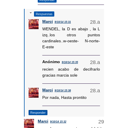
Respuestas
Marci
9/10/14 15:31
WENDEL, la D es abajo , la L
izq..los otros puntos
cardinales..w-oeste- N-norte-
E-este
Anónimo
9/10/14 15:35
recien acabo de decifrarlo
gracias marcia sole
Marci
9/10/14 15:38
Por nada, Hasta prontito
Responder
Marci
9/10/14 15:32