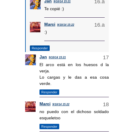
Jan
9/10/14 15:21
Te copié :)
Marci
9/10/14 15:22
:)
Responder
Jan
9/10/14 15:21
El arco está en los huesos d la
verja.
Lo cargas y le das a esa cosa
verde.
Responder
Marci
9/10/14 15:22
no puedo con el dichoso soldado
esqueletoo
Responder