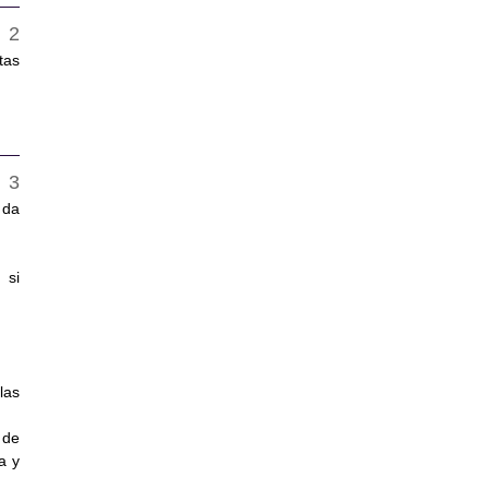
tas
 da
 si
las
 de
a y