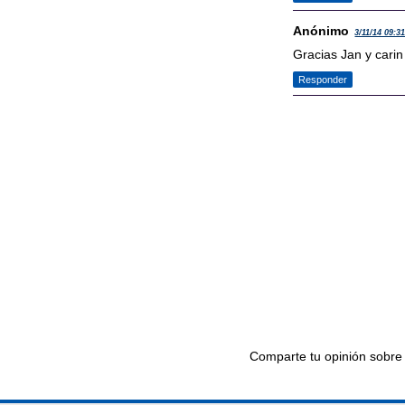
Anónimo
3/11/14 09:3
Gracias Jan y carin 
Responder
Comparte tu opinión sobre 
Ir al editor de comentari