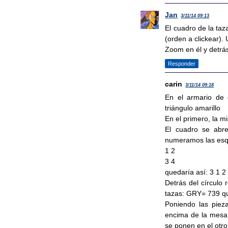
Jan
3/11/14 09:13
El cuadro de la taza
(orden a clickear). 
Zoom en él y detrás
Responder
carin
3/11/14 09:18
En el armario de c
triángulo amarillo
En el primero, la m
El cuadro se abre
numeramos las es
1 2
3 4
quedaría así: 3 1 2 
Detrás del círculo 
tazas: GRY= 739 que
Poniendo las piez
encima de la mesa:
se ponen en el otro