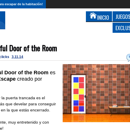
ra escapar de la habitación!
JUEGOS
INICIO
EXCLU
ful Door of the Room
 clicks
3.11.14
ul Door of the Room
es
Escape
creado por
 la puerta trancada es el
drás que develar para conseguir
 en la que estás encerrado.
nte, muy entretenido y con
e!