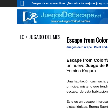
Juegos de escape en línea: ¡Descubre los mejores juegos pa
LO + JUGADO DEL MES
Escape from Color
Juegos de Escape
,
Point and
Escape from Colorf
un nuevo
Juego de 
Yomino Kagura.
Una habitación casi vacía y
principal misterio que ten
escapar de esta habitación
Este es un escape interesa
pistas lógicas. Buena Suert