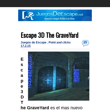
Escape 3D The GraveYard
Juegos de Escape
,
Point and clicks
25
17.2.15
E
s
c
a
p
e
3
D
T
he GraveYard
es el mas nuevo