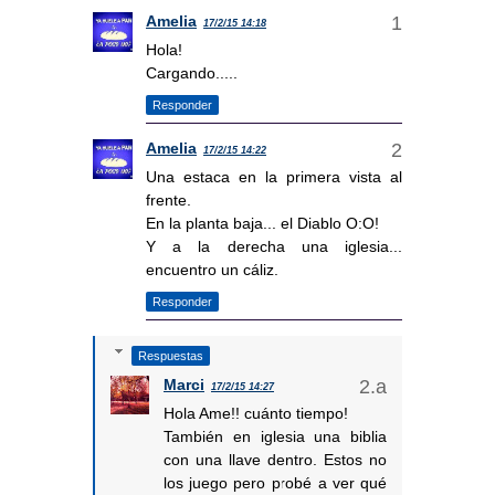
Amelia
17/2/15 14:18
Hola!
Cargando.....
Responder
Amelia
17/2/15 14:22
Una estaca en la primera vista al
frente.
En la planta baja... el Diablo O:O!
Y a la derecha una iglesia...
encuentro un cáliz.
Responder
Respuestas
Marci
17/2/15 14:27
Hola Ame!! cuánto tiempo!
También en iglesia una biblia
con una llave dentro. Estos no
los juego pero probé a ver qué