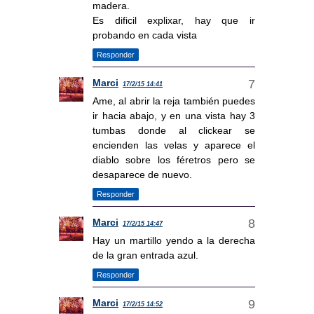
madera.
Es dificil explixar, hay que ir
probando en cada vista
Responder
Marci
17/2/15 14:41
Ame, al abrir la reja también puedes
ir hacia abajo, y en una vista hay 3
tumbas donde al clickear se
encienden las velas y aparece el
diablo sobre los féretros pero se
desaparece de nuevo.
Responder
Marci
17/2/15 14:47
Hay un martillo yendo a la derecha
de la gran entrada azul.
Responder
Marci
17/2/15 14:52