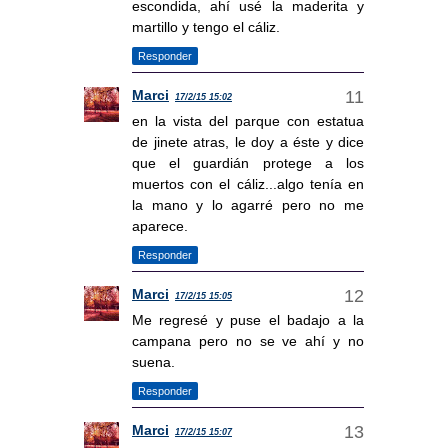
escondida, ahí usé la maderita y
martillo y tengo el cáliz.
Responder
Marci
17/2/15 15:02
en la vista del parque con estatua
de jinete atras, le doy a éste y dice
que el guardián protege a los
muertos con el cáliz...algo tenía en
la mano y lo agarré pero no me
aparece.
Responder
Marci
17/2/15 15:05
Me regresé y puse el badajo a la
campana pero no se ve ahí y no
suena.
Responder
Marci
17/2/15 15:07