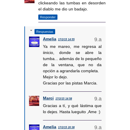
clickeando las tumbas en desorden
el diablo me dio un badajo.
Responder
Respuestas
Amelia
17/2/15 14:55
Ya me mareo, me regresa al
iinicio, donde se abre la
tumba... además de lo pequeño
de la ventana, que no da
opción a agrandarla completa.
Mejor lo dejo.
Gracias por las pistas Marcia.
Marci
17/2/15 14:58
Gracias a tí, y qué lástima que
lo dejes. Hasta lueguito ,Ame :)
Amelia
17/2/15 20:38