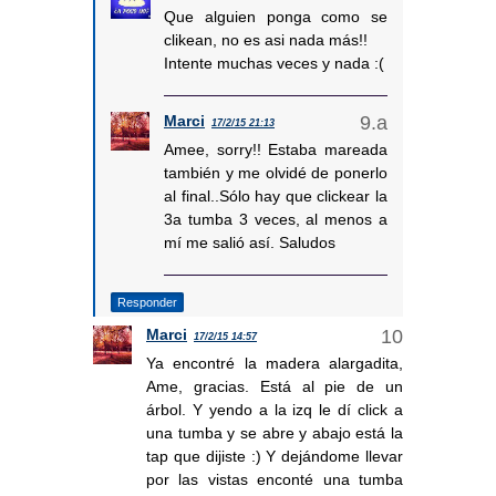
Que alguien ponga como se
clikean, no es asi nada más!!
Intente muchas veces y nada :(
Marci
17/2/15 21:13
Amee, sorry!! Estaba mareada
también y me olvidé de ponerlo
al final..Sólo hay que clickear la
3a tumba 3 veces, al menos a
mí me salió así. Saludos
Responder
Marci
17/2/15 14:57
Ya encontré la madera alargadita,
Ame, gracias. Está al pie de un
árbol. Y yendo a la izq le dí click a
una tumba y se abre y abajo está la
tap que dijiste :) Y dejándome llevar
por las vistas enconté una tumba